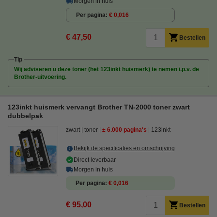
Morgen in huis
Per pagina
€ 0,016
€ 47,50
Bestellen
Tip
Wij adviseren u deze toner (het 123inkt huismerk) te nemen i.p.v. de
Brother-uitvoering.
123inkt huismerk vervangt Brother TN-2000 toner zwart
dubbelpak
zwart
toner
± 6.000 pagina's
123inkt
Bekijk de specificaties en omschrijving
Direct leverbaar
Morgen in huis
Per pagina
€ 0,016
€ 95,00
Bestellen