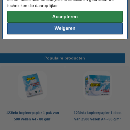
technieken die daarop lijken.
Bekijk de specificaties en omschrijving
Direct leverbaar
Accepteren
Morgen in huis
Weigeren
€ 0,95
Bestellen
Populaire producten
123inkt kopieerpapier 1 pak van
123inkt kopieerpapier 1 doos
500 vellen A4 - 80 g/m²
van 2500 vellen A4 - 80 g/m²