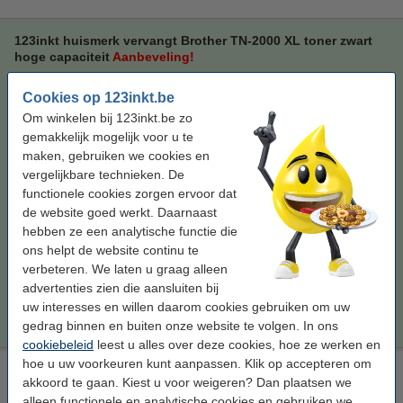
123inkt huismerk vervangt Brother TN-2000 XL toner zwart
hoge capaciteit
Aanbeveling!
zwart
toner
hoge capaciteit
± 4.500 pagina's
Cookies op 123inkt.be
Bekijk de specificaties en omschrijving
Om winkelen bij 123inkt.be zo
Bespaar ruim
60%
op uw afdrukkosten
gemakkelijk mogelijk voor u te
Direct leverbaar
maken, gebruiken we cookies en
Morgen in huis
vergelijkbare technieken. De
functionele cookies zorgen ervoor dat
Per pagina
€ 0,013
de website goed werkt. Daarnaast
hebben ze een analytische functie die
€ 57,50
Bestellen
ons helpt de website continu te
verbeteren. We laten u graag alleen
Tip
advertenties zien die aansluiten bij
Wij adviseren u deze toner (het 123inkt huismerk) te nemen i.p.v. de
uw interesses en willen daarom cookies gebruiken om uw
Brother-uitvoering.
gedrag binnen en buiten onze website te volgen. In ons
cookiebeleid
leest u alles over deze cookies, hoe ze werken en
hoe u uw voorkeuren kunt aanpassen. Klik op accepteren om
Laserprinter reinigingsdoek
akkoord te gaan. Kiest u voor weigeren? Dan plaatsen we
tonerdoek
43 x 32 cm (LxB)
geel
999058
alleen functionele en analytische cookies en gebruiken we