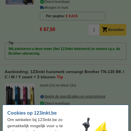
Direct leverbaar
Morgen in huis
Per pagina
€ 0,015
€ 67,50
Bestellen
Tip
Wij adviseren u deze toner (het 123inkt huismerk) te nemen i.p.v. de
Brother-uitvoering.
Aanbieding: 123inkt huismerk vervangt Brother TN-135 BK /
C / M / Y zwart + 3 kleuren
Tip
zwart (1x) en kleur (3x)
Bekijk de specificaties en omschrijving
Direct leverbaar
Morgen in huis
Cookies op 123inkt.be
Per pagina
€ 0,012
Om winkelen bij 123inkt.be zo
gemakkelijk mogelijk voor u te