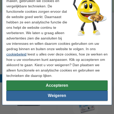
€ 232,50
Bestellen
maken, gebruiken we cookies en
vergelijkbare technieken. De
functionele cookies zorgen ervoor dat
de website goed werkt. Daarnaast
Laserprinter reinigingsdoek
hebben ze een analytische functie die
tonerdoek
43 x 32 cm (LxB)
geel
999058
ons helpt de website continu te
verbeteren. We laten u graag alleen
Bekijk de specificaties en omschrijving
advertenties zien die aansluiten bij
Direct leverbaar
uw interesses en willen daarom cookies gebruiken om uw
Morgen in huis
gedrag binnen en buiten onze website te volgen. In ons
cookiebeleid
leest u alles over deze cookies, hoe ze werken en
€ 0,95
Bestellen
hoe u uw voorkeuren kunt aanpassen. Klik op accepteren om
akkoord te gaan. Kiest u voor weigeren? Dan plaatsen we
alleen functionele en analytische cookies en gebruiken we
technieken die daarop lijken.
Populaire producten
Accepteren
Weigeren