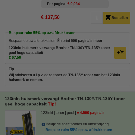
Per pagina
€ 0,034
€ 137,50
Bestellen
Bespaar ruim
55%
op uw afdrukkosten
Bespaar op uw afdrukkosten. Én print
500 pagina's meer
.
123inkt huismerk vervangt Brother TN-130Y/TN-135Y toner
geel hoge capaciteit
€ 67,50
Tip
Wij adviseren u i.p.v. deze toner de TN-135Y toner van het 123inkt
huismerk te nemen.
123inkt huismerk vervangt Brother TN-130Y/TN-135Y toner
geel hoge capaciteit
Tip!
123inkt
toner
geel
± 4.500 pagina's
Bekijk de specificaties en omschrijving
Bespaar ruim
55%
op uw afdrukkosten