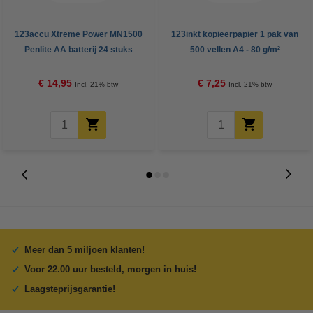
123accu Xtreme Power MN1500
123inkt kopieerpapier 1 pak van
Penlite AA batterij 24 stuks
500 vellen A4 - 80 g/m²
€ 14,95
€ 7,25
Incl. 21% btw
Incl. 21% btw
Meer dan 5 miljoen klanten!
Voor 22.00 uur besteld, morgen in huis!
Laagsteprijsgarantie!