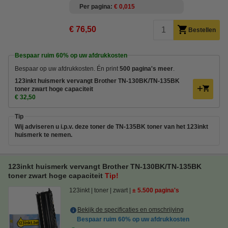
Per pagina
€ 0,015
€ 76,50
Bestellen
Bespaar ruim
60%
op uw afdrukkosten
Bespaar op uw afdrukkosten. Én print
500 pagina's meer
.
123inkt huismerk vervangt Brother TN-130BK/TN-135BK
toner zwart hoge capaciteit
€ 32,50
Tip
Wij adviseren u i.p.v. deze toner de TN-135BK toner van het 123inkt
huismerk te nemen.
123inkt huismerk vervangt Brother TN-130BK/TN-135BK
toner zwart hoge capaciteit
Tip!
123inkt
toner
zwart
± 5.500 pagina's
Bekijk de specificaties en omschrijving
Bespaar ruim
60%
op uw afdrukkosten