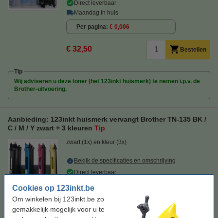
Direct leverbaar
Maandag in huis
Per pagina
€ 0,006
€ 32,50
Bestellen
Tip
Wij adviseren u deze toner (het 123inkt huismerk) te nemen i.p.v. de
Brother-uitvoering.
Aanbieding: 123inkt huismerk vervangt Brother TN-135 BK /
C / M / Y zwart + 3 kleuren
Tip
zwart (1x) en kleur (3x)
Bekijk de specificaties en omschrijving
Direct leverbaar
Maandag in huis
Cookies op 123inkt.be
Per pagina
€ 0,012
Om winkelen bij 123inkt.be zo
gemakkelijk mogelijk voor u te