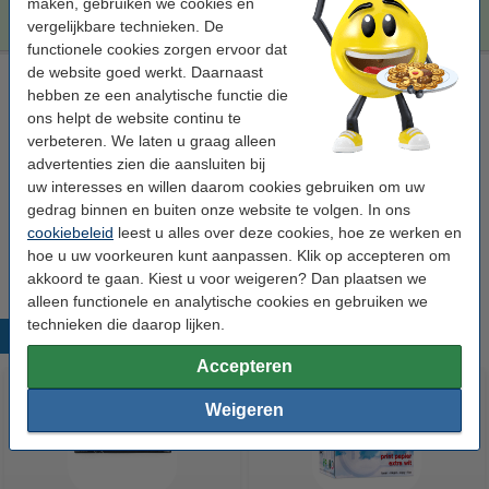
€ 232,50
Bestellen
maken, gebruiken we cookies en
vergelijkbare technieken. De
functionele cookies zorgen ervoor dat
de website goed werkt. Daarnaast
Laserprinter reinigingsdoek
hebben ze een analytische functie die
tonerdoek
43 x 32 cm (LxB)
geel
999058
ons helpt de website continu te
verbeteren. We laten u graag alleen
Bekijk de specificaties en omschrijving
advertenties zien die aansluiten bij
Direct leverbaar
uw interesses en willen daarom cookies gebruiken om uw
Maandag in huis
gedrag binnen en buiten onze website te volgen. In ons
cookiebeleid
leest u alles over deze cookies, hoe ze werken en
€ 0,95
Bestellen
hoe u uw voorkeuren kunt aanpassen. Klik op accepteren om
akkoord te gaan. Kiest u voor weigeren? Dan plaatsen we
alleen functionele en analytische cookies en gebruiken we
technieken die daarop lijken.
Populaire producten
Accepteren
Weigeren