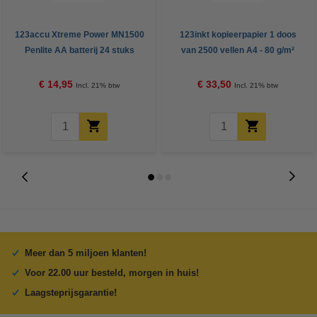
123accu Xtreme Power MN1500
123inkt kopieerpapier 1 doos
Penlite AA batterij 24 stuks
van 2500 vellen A4 - 80 g/m²
€ 14,95
€ 33,50
Incl. 21% btw
Incl. 21% btw
Meer dan 5 miljoen klanten!
Voor 22.00 uur besteld, morgen in huis!
Laagsteprijsgarantie!