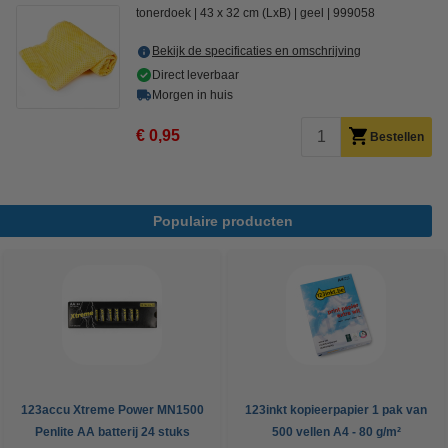
tonerdoek
43 x 32 cm (LxB)
geel
999058
Bekijk de specificaties en omschrijving
Direct leverbaar
Morgen in huis
€ 0,95
Bestellen
Populaire producten
123accu Xtreme Power MN1500
123inkt kopieerpapier 1 pak van
Penlite AA batterij 24 stuks
500 vellen A4 - 80 g/m²