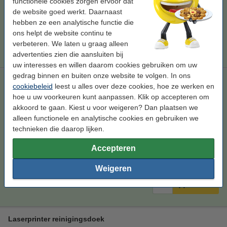
functionele cookies zorgen ervoor dat
€ 32,50
Bestellen
de website goed werkt. Daarnaast
hebben ze een analytische functie die
Tip
ons helpt de website continu te
Wij adviseren u deze toner (het 123inkt huismerk) te nemen i.p.v. de
verbeteren. We laten u graag alleen
Brother-uitvoering.
advertenties zien die aansluiten bij
uw interesses en willen daarom cookies gebruiken om uw
gedrag binnen en buiten onze website te volgen. In ons
Aanbieding: 123inkt huismerk vervangt Brother TN-135 BK /
cookiebeleid
leest u alles over deze cookies, hoe ze werken en
C / M / Y zwart + 3 kleuren
Tip
hoe u uw voorkeuren kunt aanpassen. Klik op accepteren om
zwart (1x) en kleur (3x)
akkoord te gaan. Kiest u voor weigeren? Dan plaatsen we
alleen functionele en analytische cookies en gebruiken we
Bekijk de specificaties en omschrijving
technieken die daarop lijken.
Direct leverbaar
Morgen in huis
Accepteren
Per pagina
€ 0,012
Weigeren
€ 232,50
Bestellen
Laserprinter reinigingsdoek