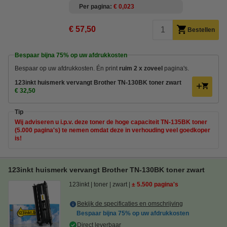
Per pagina
€ 0,023
€ 57,50
Bestellen
Bespaar bijna
75%
op uw afdrukkosten
Bespaar op uw afdrukkosten. Én print
ruim 2 x zoveel
pagina's.
123inkt huismerk vervangt Brother TN-130BK toner zwart
€ 32,50
Tip
Wij adviseren u i.p.v. deze toner de hoge capaciteit TN-135BK toner
(5.000 pagina's) te nemen omdat deze in verhouding veel goedkoper
is!
123inkt huismerk vervangt Brother TN-130BK toner zwart
123inkt
toner
zwart
± 5.500 pagina's
Bekijk de specificaties en omschrijving
Bespaar bijna
75%
op uw afdrukkosten
Direct leverbaar