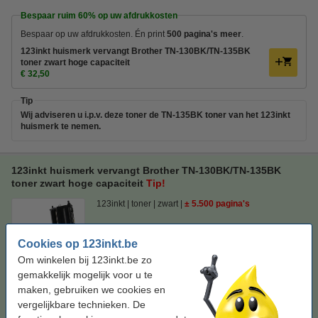
Bespaar ruim
60%
op uw afdrukkosten
Bespaar op uw afdrukkosten. Én print
500 pagina's meer
.
123inkt huismerk vervangt Brother TN-130BK/TN-135BK
toner zwart hoge capaciteit
€ 32,50
Tip
Wij adviseren u i.p.v. deze toner de TN-135BK toner van het 123inkt
huismerk te nemen.
123inkt huismerk vervangt Brother TN-130BK/TN-135BK
toner zwart hoge capaciteit
Tip!
123inkt
toner
zwart
± 5.500 pagina's
Bekijk de specificaties en omschrijving
Cookies op 123inkt.be
Bespaar ruim
60%
op uw afdrukkosten
Om winkelen bij 123inkt.be zo
Direct leverbaar
gemakkelijk mogelijk voor u te
Morgen in huis
maken, gebruiken we cookies en
Per pagina
€ 0,006
vergelijkbare technieken. De