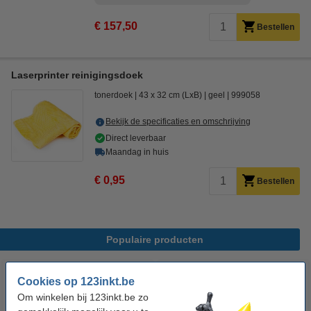
€ 157,50
Bestellen
Laserprinter reinigingsdoek
tonerdoek
43 x 32 cm (LxB)
geel
999058
Bekijk de specificaties en omschrijving
Direct leverbaar
Maandag in huis
€ 0,95
Bestellen
Populaire producten
Cookies op 123inkt.be
Om winkelen bij 123inkt.be zo