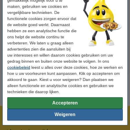
gemakkelijk mogelijk voor u te
maken, gebruiken we cookies en
vergelijkbare technieken. De
functionele cookies zorgen ervoor dat
de website goed werkt. Daarnaast
123accu Xtreme Power MN1500
Aanbieding: 10x 123inkt
hebben ze een analytische functie die
Penlite AA batterij 24 stuks
cursusblok A4 gelijnd 70 g/m²
ons helpt de website continu te
100 vellen
verbeteren. We laten u graag alleen
€ 14,95
€ 26,55
Incl. 21% btw
Incl. 21% btw
advertenties zien die aansluiten bij
uw interesses en willen daarom cookies gebruiken om uw
gedrag binnen en buiten onze website te volgen. In ons
cookiebeleid
leest u alles over deze cookies, hoe ze werken en
hoe u uw voorkeuren kunt aanpassen. Klik op accepteren om
akkoord te gaan. Kiest u voor weigeren? Dan plaatsen we
alleen functionele en analytische cookies en gebruiken we
technieken die daarop lijken.
Accepteren
Weigeren
Meer dan 5 miljoen klanten!
Voor 22.00 uur besteld, morgen in huis!