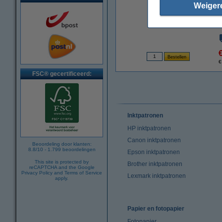
Weiger
vergroten
€
FSC® gecertificeerd:
Inktpatronen
HP inktpatronen
Canon inktpatronen
Beoordeling door klanten:
8.8
/
10
-
1.799
beoordelingen
Epson inktpatronen
This site is protected by
Brother inktpatronen
reCAPTCHA and the Google
Privacy Policy
and
Terms of Service
Lexmark inktpatronen
apply.
Papier en fotopapier
Fotopapier