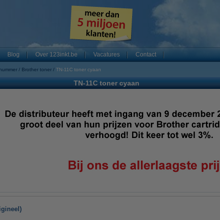
Blog
Over 123inkt.be
Vacatures
Contact
 nummer
Brother toner
TN-11C toner cyaan
TN-11C toner cyaan
igineel)