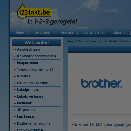
Home
Recycleren
Printers
Klantendienst
Zakelijk
Home
Toners (laserprinters)
Brother
Toner
Webwinkel
Aanbiedingen
Kantoorbenodigdheden
Inktpatronen
Toners (laserprinters)
Printers
Papier en etiketten
Labelprinters
Labels en tapes
Inktlinten
3D-printen
Led lampen
Batterijen en accu's
Brother TN-11C toner cyaan (or
Eten en drinken