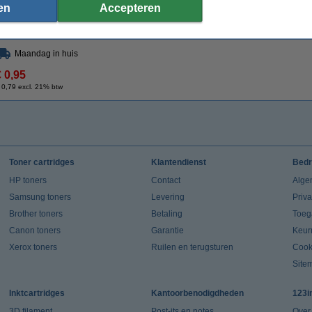
Specificaties
en
Accepteren
Type:
tonerdoek
Kleur:
Afmetingen:
43 x 32 cm (LxB)
Ons artikelnr
Maandag in huis
€ 0,95
 0,79 excl. 21% btw
Toner cartridges
Klantendienst
Bedr
HP toners
Contact
Alge
Samsung toners
Levering
Priv
Brother toners
Betaling
Toeg
Canon toners
Garantie
Keur
Xerox toners
Ruilen en terugsturen
Cook
Site
Inktcartridges
Kantoorbenodigdheden
123i
3D filament
Post-its en notes
Over