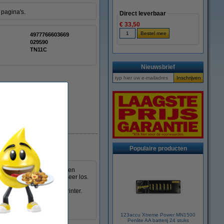
 pagina's.
Direct leverbaar
€ 33,50
4977766603669
:
029590
TN11C
Nieuwsbrief
Beperkte voorraad
Populaire producten
st. In tegenstelling tot een
ze doek het poeder niet meer los.
deren poeder op uw handen
innenkant van de laserprinter.
ken.
123accu Xtreme Power MN1500
Penlite AA batterij 24 stuks