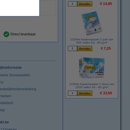
€ 14,95
geel
:
999058
Direct leverbaar
123inkt kopieerpapier 1 pak van
500 vellen A4 - 80 g/m²
€ 7,25
ijfsinformatie
mene Voorwaarden
acy
123inkt kopieerpapier 1 doos van
2500 vellen A4 - 80 g/m²
ankelijkheidsverklaring
€ 33,50
merken
iebeleid
map
nkt.be
 123inkt.be