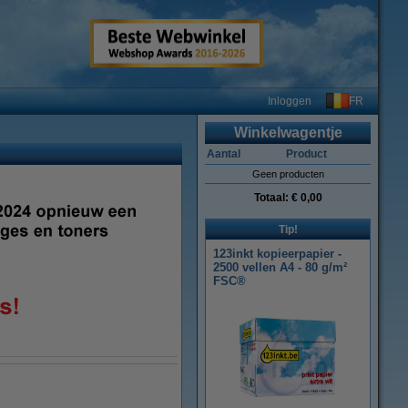
FR
Inloggen
Winkelwagentje
Aantal
Product
Geen producten
Totaal:
€ 0,00
Tip!
123inkt kopieerpapier -
2500 vellen A4 - 80 g/m²
FSC®