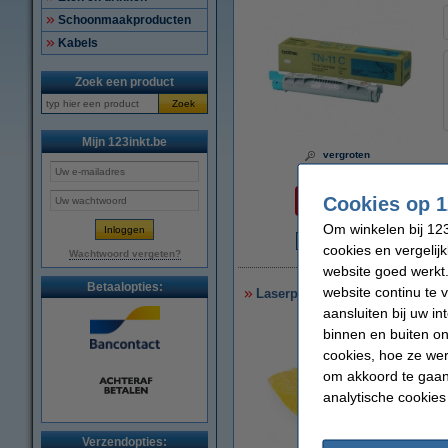
Schoonmaakproducten
Kabels
Zoek een product
Zoek
Mijn 123inkt.be
vergroten
Per pagina
Cookies op 1
€ 0,026
Om winkelen bij 123
cookies en vergelij
€
Wachtwoord vergeten?
website goed werkt.
Betaalopties:
website continu te 
Laserprinter reinigingsdoek
aansluiten bij uw i
binnen en buiten on
cookies, hoe ze we
om akkoord te gaan.
analytische cookies
Verzendopties: