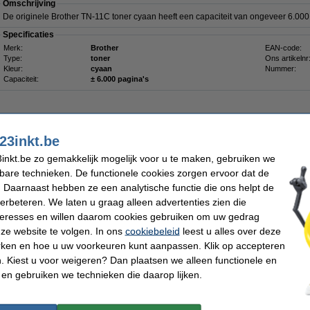
Omschrijving
De originele Brother TN-11C toner cyaan heeft een capaciteit van ongeveer 6.000
Specificaties
Merk:
Brother
EAN-code:
Type:
toner
Ons artikelnr
Kleur:
cyaan
Nummer:
Capaciteit:
± 6.000 pagina's
23inkt.be
inkt.be zo gemakkelijk mogelijk voor u te maken, gebruiken we
€ 157,50
kbare technieken. De functionele cookies zorgen ervoor dat de
 130,17 excl. 21% btw
 Daarnaast hebben ze een analytische functie die ons helpt de
verbeteren. We laten u graag alleen advertenties zien die
nteresses en willen daarom cookies gebruiken om uw gedrag
Omschrijving
ze website te volgen. In ons
cookiebeleid
leest u alles over deze
Deze tonerdoek trekt tonerpoeder als een magneet aan en houdt het in de vezels va
rken en hoe u uw voorkeuren kunt aanpassen. Klik op accepteren
gewone stofdoek, die het poeder alleen verspreidt of zelfs doet opwaaien, laat de
Zelfs de kleinste tonerdeeltjes blijven plakken. Voorkom dat het lastig te verwij
 Kiest u voor weigeren? Dan plaatsen we alleen functionele en
terechtkomt. De tonerlap kan ook worden gebruikt voor het schoonmaken van de b
 en gebruiken we technieken die daarop lijken.
Voor het beste resultaat dient u de doek voor gebruik in beide richtingen op te rek
Let op: laat de doek niet in aanraking komen met de drum