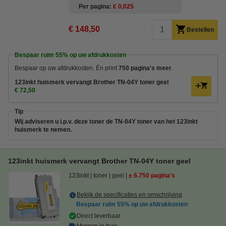
Per pagina
€ 0,025
€ 148,50
Bestellen
Bespaar ruim
55%
op uw afdrukkosten
Bespaar op uw afdrukkosten. Én print
750 pagina's meer
.
123inkt huismerk vervangt Brother TN-04Y toner geel
€ 72,50
Tip
Wij adviseren u i.p.v. deze toner de TN-04Y toner van het 123inkt
huismerk te nemen.
123inkt huismerk vervangt Brother TN-04Y toner geel
123inkt
toner
geel
± 6.750 pagina's
Bekijk de specificaties en omschrijving
Bespaar ruim
55%
op uw afdrukkosten
Direct leverbaar
Morgen in huis