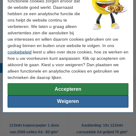
functionele cookies zorgen ervoor dat
tonerdoek
43 x 32 cm (LxB)
geel
999058
de website goed werkt. Daarnaast
hebben ze een analytische functie die
Bekijk de specificaties en omschrijving
ons helpt de website continu te
Direct leverbaar
verbeteren. We laten u graag alleen
Morgen in huis
advertenties zien die aansluiten bij
uw interesses en willen daarom cookies gebruiken om uw
€ 0,95
Bestellen
gedrag binnen en buiten onze website te volgen. In ons
cookiebeleid
leest u alles over deze cookies, hoe ze werken en
hoe u uw voorkeuren kunt aanpassen. Klik op accepteren om
akkoord te gaan. Kiest u voor weigeren? Dan plaatsen we
Populaire producten
alleen functionele en analytische cookies en gebruiken we
technieken die daarop lijken.
Accepteren
Weigeren
123inkt kopieerpapier 1 doos
Aanbieding: 10x 123inkt
van 2500 vellen A4 - 80 g/m²
cursusblok A4 gelijnd 70 g/m²