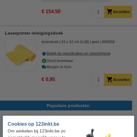
€ 154,50
Bestellen
Laserprinter reinigingsdoek
tonerdoek
43 x 32 cm (LxB)
geel
999058
Bekijk de specificaties en omschrijving
Direct leverbaar
Morgen in huis
€ 0,95
Bestellen
Populaire producten
Cookies op 123inkt.be
Om winkelen bij 123inkt.be zo