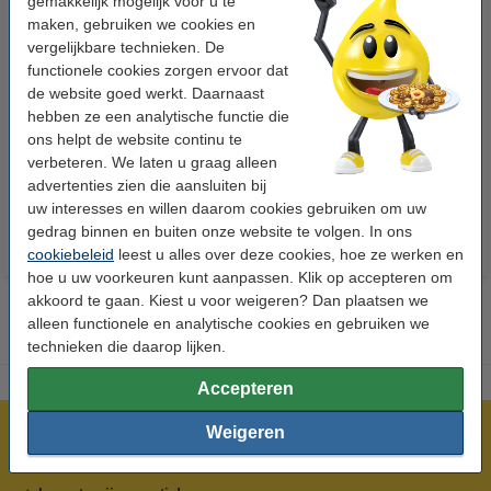
gemakkelijk mogelijk voor u te
maken, gebruiken we cookies en
vergelijkbare technieken. De
functionele cookies zorgen ervoor dat
de website goed werkt. Daarnaast
123accu Xtreme Power MN1500
123inkt kopieerpapier 1 doos
hebben ze een analytische functie die
Penlite AA batterij 24 stuks
van 2500 vellen A4 - 80 g/m²
ons helpt de website continu te
verbeteren. We laten u graag alleen
€ 14,95
€ 33,50
Incl. 21% btw
Incl. 21% btw
advertenties zien die aansluiten bij
uw interesses en willen daarom cookies gebruiken om uw
gedrag binnen en buiten onze website te volgen. In ons
cookiebeleid
leest u alles over deze cookies, hoe ze werken en
hoe u uw voorkeuren kunt aanpassen. Klik op accepteren om
akkoord te gaan. Kiest u voor weigeren? Dan plaatsen we
alleen functionele en analytische cookies en gebruiken we
technieken die daarop lijken.
Accepteren
Weigeren
Meer dan 5 miljoen klanten!
Voor 22.00 uur besteld, morgen in huis!