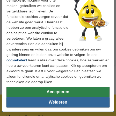
gemakkelijk mogelijk voor u te
maken, gebruiken we cookies en
vergelijkbare technieken. De
functionele cookies zorgen ervoor dat
de website goed werkt. Daarnaast
123accu Xtreme Power MN1500
123inkt kopieerpapier 1 pak van
hebben ze een analytische functie die
Penlite AA batterij 24 stuks
500 vellen A4 - 80 g/m²
ons helpt de website continu te
verbeteren. We laten u graag alleen
€ 14,95
€ 7,25
Incl. 21% btw
Incl. 21% btw
advertenties zien die aansluiten bij
uw interesses en willen daarom cookies gebruiken om uw
gedrag binnen en buiten onze website te volgen. In ons
cookiebeleid
leest u alles over deze cookies, hoe ze werken en
hoe u uw voorkeuren kunt aanpassen. Klik op accepteren om
akkoord te gaan. Kiest u voor weigeren? Dan plaatsen we
alleen functionele en analytische cookies en gebruiken we
technieken die daarop lijken.
Accepteren
Weigeren
Meer dan 5 miljoen klanten!
Voor 22.00 uur besteld, morgen in huis!