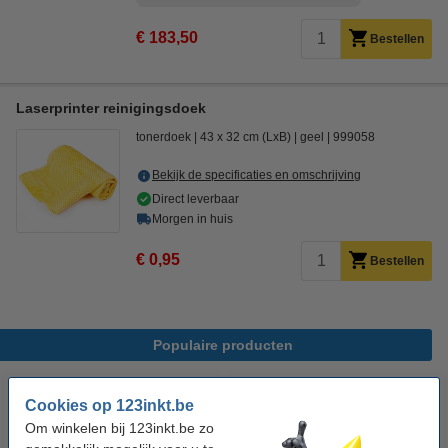
€ 183,50
Bestellen
Laserprinter reinigingsdoek
tonerdoek
43 x 32 cm (LxB)
geel
999058
Bekijk de specificaties en omschrijving
Direct leverbaar
Morgen in huis
€ 0,95
Bestellen
Populaire producten
Cookies op 123inkt.be
Om winkelen bij 123inkt.be zo