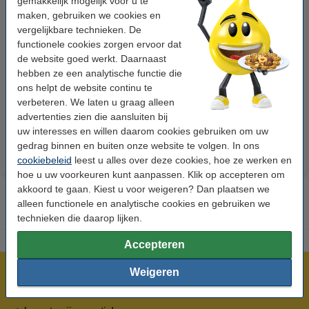
gemakkelijk mogelijk voor u te
maken, gebruiken we cookies en
vergelijkbare technieken. De
functionele cookies zorgen ervoor dat
de website goed werkt. Daarnaast
123accu Xtreme Power MN1500
Aanbieding: 10x 123inkt
hebben ze een analytische functie die
Penlite AA batterij 24 stuks
cursusblok A4 gelijnd 70 g/m²
ons helpt de website continu te
100 vellen
verbeteren. We laten u graag alleen
€ 14,95
€ 26,55
Incl. 21% btw
Incl. 21% btw
advertenties zien die aansluiten bij
uw interesses en willen daarom cookies gebruiken om uw
gedrag binnen en buiten onze website te volgen. In ons
cookiebeleid
leest u alles over deze cookies, hoe ze werken en
hoe u uw voorkeuren kunt aanpassen. Klik op accepteren om
akkoord te gaan. Kiest u voor weigeren? Dan plaatsen we
alleen functionele en analytische cookies en gebruiken we
technieken die daarop lijken.
Accepteren
Weigeren
Meer dan 5 miljoen klanten!
Voor 22.00 uur besteld, morgen in huis!