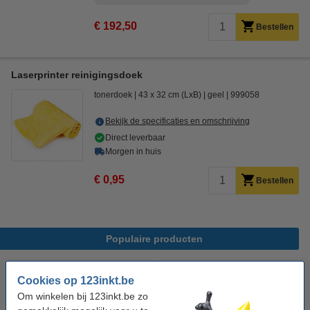
€ 192,50
Bestellen
Laserprinter reinigingsdoek
tonerdoek
43 x 32 cm (LxB)
geel
999058
Bekijk de specificaties en omschrijving
Direct leverbaar
Morgen in huis
€ 0,95
Bestellen
Populaire producten
Cookies op 123inkt.be
Om winkelen bij 123inkt.be zo