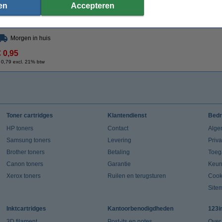
Specificaties
en
Accepteren
Type:
tonerdoek
Kleur:
Afmetingen:
43 x 32 cm (LxB)
Ons artikelnr
Morgen in huis
€ 0,95
 0,79 excl. 21% btw
Toner cartridges
Klantendienst
Bedr
HP toners
Contact
Alge
Samsung toners
Levering
Priv
Brother toners
Betaling
Toeg
Canon toners
Garantie
Keur
Xerox toners
Ruilen en terugsturen
Cook
Site
Inktcartridges
Kantoorbenodigdheden
123i
3D filament
Post-its en notes
Over