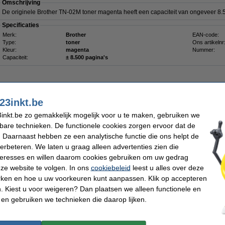
Omschrijving
De originele Brother TN-02M toner magenta heeft een capaciteit van ongeveer 8.
Specificaties
Merk:
Brother
EAN-code:
Type:
toner
Ons artikelnr
Kleur:
magenta
Nummer:
Capaciteit:
± 8.500 pagina's
23inkt.be
inkt.be zo gemakkelijk mogelijk voor u te maken, gebruiken we
€ 192,50
kbare technieken. De functionele cookies zorgen ervoor dat de
 159,09 excl. 21% btw
 Daarnaast hebben ze een analytische functie die ons helpt de
verbeteren. We laten u graag alleen advertenties zien die
nteresses en willen daarom cookies gebruiken om uw gedrag
Omschrijving
ze website te volgen. In ons
cookiebeleid
leest u alles over deze
Deze tonerdoek trekt tonerpoeder als een magneet aan en houdt het in de vezels va
rken en hoe u uw voorkeuren kunt aanpassen. Klik op accepteren
gewone stofdoek, die het poeder alleen verspreidt of zelfs doet opwaaien, laat de
Zelfs de kleinste tonerdeeltjes blijven plakken. Voorkom dat het lastig te verwij
 Kiest u voor weigeren? Dan plaatsen we alleen functionele en
terechtkomt. De tonerlap kan ook worden gebruikt voor het schoonmaken van de b
 en gebruiken we technieken die daarop lijken.
Voor het beste resultaat dient u de doek voor gebruik in beide richtingen op te rek
Let op: laat de doek niet in aanraking komen met de drum