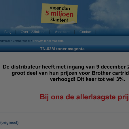
Blog
Over 123inkt.be
Vacatures
Contact
 nummer
Brother toner
TN-02M toner magenta
TN-02M toner magenta
origineel)