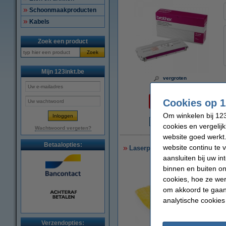
Schoonmaakproducten
Kabels
Zoek een product
Zoek
Mijn 123inkt.be
vergroten
Per pagina
Cookies op 1
€ 0,023
Om winkelen bij 123
cookies en vergelij
€
Wachtwoord vergeten?
website goed werkt.
Betaalopties:
website continu te 
Laserprinter reinigingsdoek
aansluiten bij uw i
binnen en buiten on
cookies, hoe ze we
om akkoord te gaan.
analytische cookies
Verzendopties: