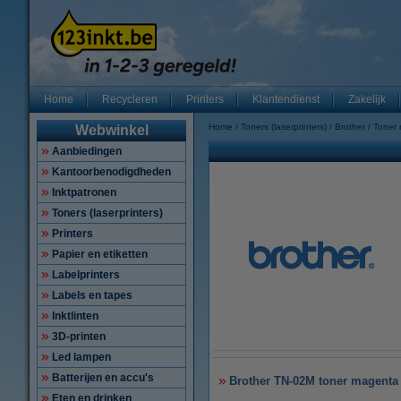
Home
Recycleren
Printers
Klantendienst
Zakelijk
Home
Toners (laserprinters)
Brother
Toner
Webwinkel
Aanbiedingen
Kantoorbenodigdheden
Inktpatronen
Toners (laserprinters)
Printers
Papier en etiketten
Labelprinters
Labels en tapes
Inktlinten
3D-printen
Led lampen
Batterijen en accu's
Brother TN-02M toner magenta (
Eten en drinken