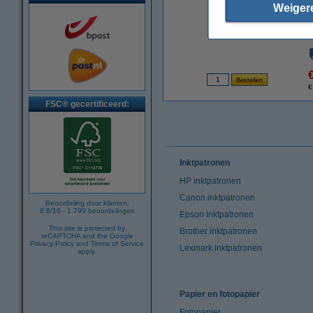
Weiger
vergroten
€
FSC® gecertificeerd:
Inktpatronen
HP inktpatronen
Canon inktpatronen
Beoordeling door klanten:
8.8
/
10
-
1.799
beoordelingen
Epson inktpatronen
This site is protected by
Brother inktpatronen
reCAPTCHA and the Google
Privacy Policy
and
Terms of Service
Lexmark inktpatronen
apply.
Papier en fotopapier
Fotopapier