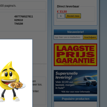
500 pagina's.
Direct leverbaar
€ 33,50
4977766527811
:
029510
TN02M
Nieuwsbrief
Beperkte voorraad
st. In tegenstelling tot een
ze doek het poeder niet meer los.
deren poeder op uw handen
innenkant van de laserprinter.
ken.
Populaire producten