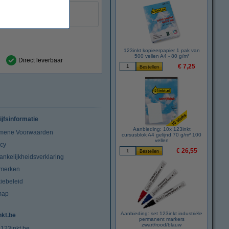
geel
:
999058
123inkt kopieerpapier 1 pak van
500 vellen A4 - 80 g/m²
Direct leverbaar
€ 7,25
ijfsinformatie
Aanbieding: 10x 123inkt
mene Voorwaarden
cursusblok A4 gelijnd 70 g/m² 100
vellen
acy
€ 26,55
ankelijkheidsverklaring
merken
iebeleid
map
Aanbieding: set 123inkt industriële
nkt.be
permanent markers
zwart/rood/blauw
 123inkt.be