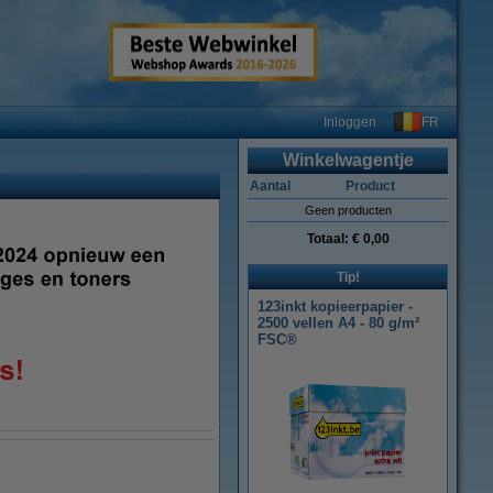
FR
Inloggen
Winkelwagentje
Aantal
Product
Geen producten
Totaal:
€ 0,00
Tip!
123inkt kopieerpapier -
2500 vellen A4 - 80 g/m²
FSC®