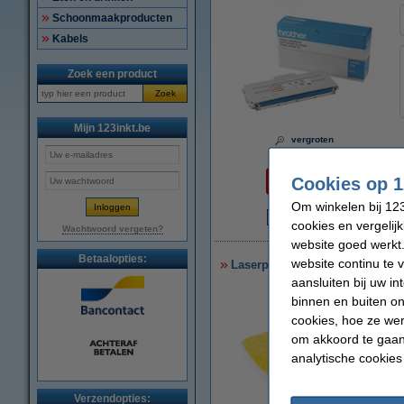
Schoonmaakproducten
Kabels
Zoek een product
Zoek
Mijn 123inkt.be
vergroten
Per pagina
Cookies op 1
€ 0,027
Om winkelen bij 123
cookies en vergelij
€
Wachtwoord vergeten?
website goed werkt.
Betaalopties:
website continu te 
Laserprinter reinigingsdoek
aansluiten bij uw i
binnen en buiten on
cookies, hoe ze we
om akkoord te gaan.
analytische cookies
Verzendopties: