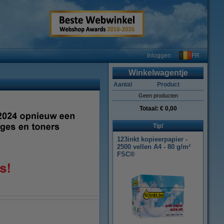
FR
Inloggen
Winkelwagentje
Aantal
Product
Geen producten
Totaal:
€ 0,00
Tip!
123inkt kopieerpapier -
2500 vellen A4 - 80 g/m²
FSC®