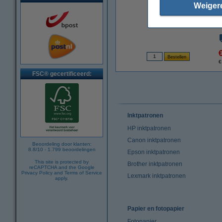
Weiger
vergroten
€
FSC® gecertificeerd:
Inktpatronen
HP inktpatronen
Canon inktpatronen
Beoordeling door klanten:
8.8
/
10
-
1.799
beoordelingen
Epson inktpatronen
This site is protected by
Brother inktpatronen
reCAPTCHA and the Google
Privacy Policy
and
Terms of Service
Lexmark inktpatronen
apply.
Papier en fotopapier
Fotopapier