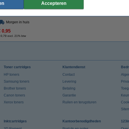
Specificaties
en
Accepteren
Type:
tonerdoek
Kleur:
Afmetingen:
43 x 32 cm (LxB)
Ons artikelnr
Morgen in huis
€ 0,95
 0,79 excl. 21% btw
Toner cartridges
Klantendienst
Bedr
HP toners
Contact
Alge
Samsung toners
Levering
Priv
Brother toners
Betaling
Toeg
Canon toners
Garantie
Keur
Xerox toners
Ruilen en terugsturen
Cook
Site
Inktcartridges
Kantoorbenodigdheden
123i
3D filament
Post-its en notes
Over