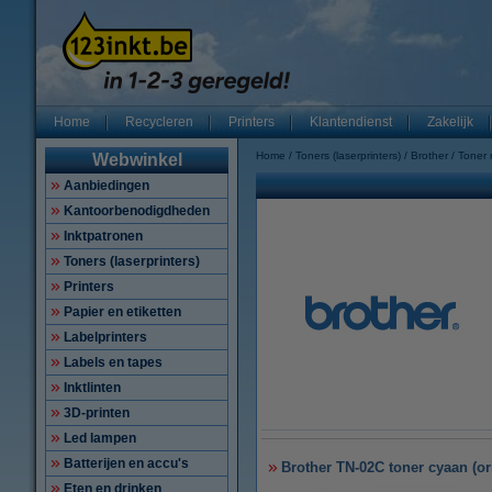
Home
Recycleren
Printers
Klantendienst
Zakelijk
Home
Toners (laserprinters)
Brother
Toner
Webwinkel
Aanbiedingen
Kantoorbenodigdheden
Inktpatronen
Toners (laserprinters)
Printers
Papier en etiketten
Labelprinters
Labels en tapes
Inktlinten
3D-printen
Led lampen
Batterijen en accu's
Brother TN-02C toner cyaan (or
Eten en drinken