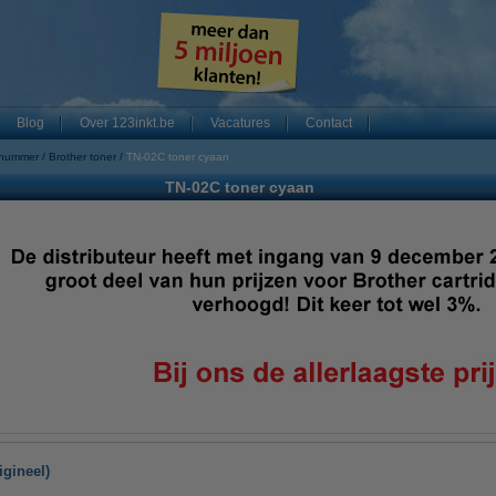
Blog
Over 123inkt.be
Vacatures
Contact
 nummer
Brother toner
TN-02C toner cyaan
TN-02C toner cyaan
igineel)