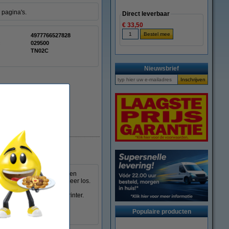
 pagina's.
Direct leverbaar
€ 33,50
4977766527828
:
029500
TN02C
Nieuwsbrief
Beperkte voorraad
st. In tegenstelling tot een
ze doek het poeder niet meer los.
deren poeder op uw handen
innenkant van de laserprinter.
ken.
Populaire producten