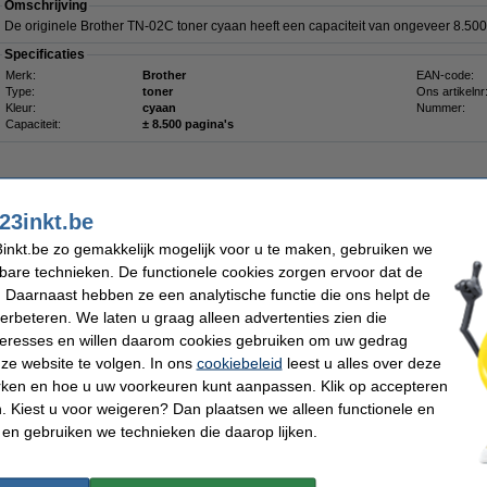
Omschrijving
De originele Brother TN-02C toner cyaan heeft een capaciteit van ongeveer 8.500
Specificaties
Merk:
Brother
EAN-code:
Type:
toner
Ons artikelnr
Kleur:
cyaan
Nummer:
Capaciteit:
± 8.500 pagina's
23inkt.be
inkt.be zo gemakkelijk mogelijk voor u te maken, gebruiken we
€ 227,50
kbare technieken. De functionele cookies zorgen ervoor dat de
 188,02 excl. 21% btw
 Daarnaast hebben ze een analytische functie die ons helpt de
verbeteren. We laten u graag alleen advertenties zien die
nteresses en willen daarom cookies gebruiken om uw gedrag
Omschrijving
ze website te volgen. In ons
cookiebeleid
leest u alles over deze
Deze tonerdoek trekt tonerpoeder als een magneet aan en houdt het in de vezels va
rken en hoe u uw voorkeuren kunt aanpassen. Klik op accepteren
gewone stofdoek, die het poeder alleen verspreidt of zelfs doet opwaaien, laat de
Zelfs de kleinste tonerdeeltjes blijven plakken. Voorkom dat het lastig te verwij
 Kiest u voor weigeren? Dan plaatsen we alleen functionele en
terechtkomt. De tonerlap kan ook worden gebruikt voor het schoonmaken van de b
 en gebruiken we technieken die daarop lijken.
Voor het beste resultaat dient u de doek voor gebruik in beide richtingen op te rek
Let op: laat de doek niet in aanraking komen met de drum