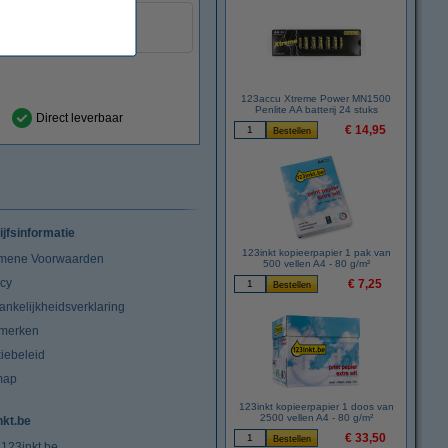
geel
:
999058
123accu Xtreme Power MN1500
Penlite AA batterij 24 stuks
Direct leverbaar
€ 14,95
ijfsinformatie
123inkt kopieerpapier 1 pak van
mene Voorwaarden
500 vellen A4 - 80 g/m²
acy
€ 7,25
ankelijkheidsverklaring
merken
iebeleid
map
123inkt kopieerpapier 1 doos van
2500 vellen A4 - 80 g/m²
nkt.be
€ 33,50
 123inkt.be