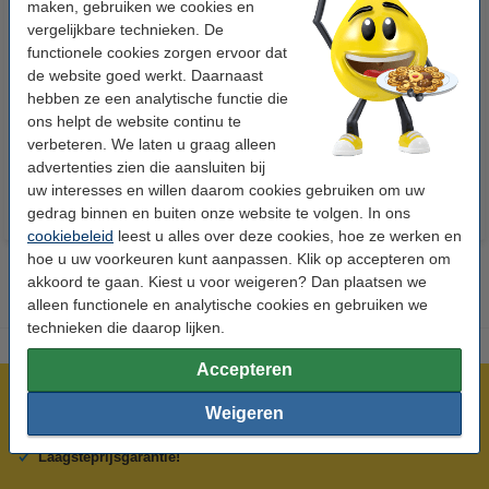
maken, gebruiken we cookies en
vergelijkbare technieken. De
functionele cookies zorgen ervoor dat
123inkt kopieerpapier 1 pak van
123inkt kopieerpapier 1 doos
de website goed werkt. Daarnaast
500 vellen A4 - 80 g/m²
van 2500 vellen A4 - 80 g/m²
hebben ze een analytische functie die
ons helpt de website continu te
€ 7,25
€ 33,50
Incl. 21% btw
Incl. 21% btw
verbeteren. We laten u graag alleen
advertenties zien die aansluiten bij
uw interesses en willen daarom cookies gebruiken om uw
gedrag binnen en buiten onze website te volgen. In ons
cookiebeleid
leest u alles over deze cookies, hoe ze werken en
hoe u uw voorkeuren kunt aanpassen. Klik op accepteren om
akkoord te gaan. Kiest u voor weigeren? Dan plaatsen we
alleen functionele en analytische cookies en gebruiken we
technieken die daarop lijken.
Accepteren
Meer dan 5 miljoen klanten!
Weigeren
Voor 22.00 uur besteld, morgen in huis!
Laagsteprijsgarantie!