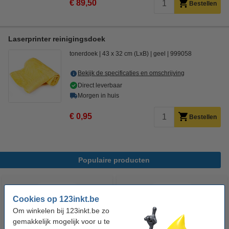
€ 89,50
Bestellen
Laserprinter reinigingsdoek
tonerdoek
43 x 32 cm (LxB)
geel
999058
Bekijk de specificaties en omschrijving
Direct leverbaar
Morgen in huis
€ 0,95
Bestellen
Populaire producten
Cookies op 123inkt.be
Om winkelen bij 123inkt.be zo
gemakkelijk mogelijk voor u te