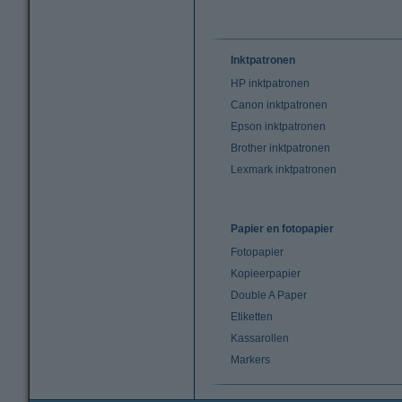
Inktpatronen
HP inktpatronen
Canon inktpatronen
Epson inktpatronen
Brother inktpatronen
Lexmark inktpatronen
Papier en fotopapier
Fotopapier
Kopieerpapier
Double A Paper
Etiketten
Kassarollen
Markers