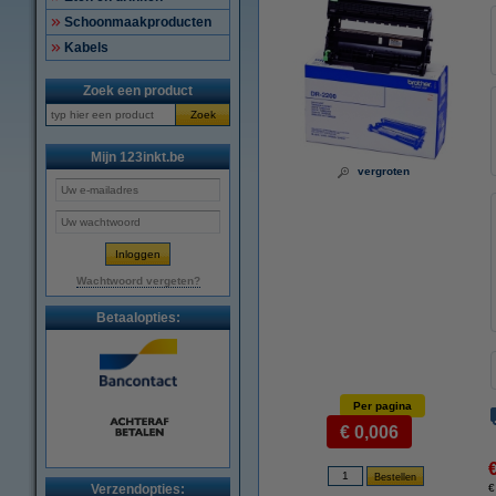
Schoonmaakproducten
Kabels
Zoek een product
Zoek
Mijn 123inkt.be
vergroten
Wachtwoord vergeten?
Betaalopties:
Per pagina
€ 0,006
Verzendopties:
€