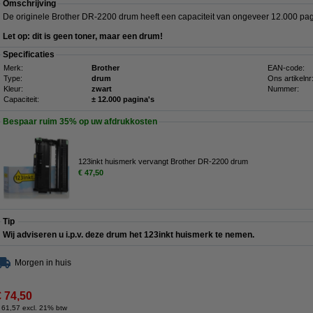
Omschrijving
De originele Brother DR-2200 drum heeft een capaciteit van ongeveer 12.000 pag
Let op: dit is geen toner, maar een drum!
Specificaties
Merk:
Brother
EAN-code:
Type:
drum
Ons artikelnr
Kleur:
zwart
Nummer:
Capaciteit:
± 12.000 pagina's
Bespaar ruim
35%
op uw afdrukkosten
123inkt huismerk vervangt Brother DR-2200 drum
€ 47,50
Tip
Wij adviseren u i.p.v. deze drum het 123inkt huismerk te nemen.
Morgen in huis
€ 74,50
 61,57 excl. 21% btw