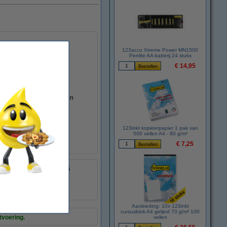
123accu Xtreme Power MN1500
Penlite AA batterij 24 stuks
€ 14,95
oor nauwkeurige afdrukken
te kwaliteitsnormen).
123inkt kopieerpapier 1 pak van
500 vellen A4 - 80 g/m²
€ 7,25
8718237015095
:
029185
DR-2200
Aanbieding: 10x 123inkt
cursusblok A4 gelijnd 70 g/m² 100
tvoering.
vellen