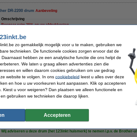
ther DR-2200 drum
Aanbeveling
Omschrijving
Bespaar ruim
35%
op uw afdrukkosten
123inkt huismerk DR-2200 drum voor Brother
23inkt.be
Let op: dit is geen toner, maar een drum
.
inkt.be zo gemakkelijk mogelijk voor u te maken, gebruiken we
kbare technieken. De functionele cookies zorgen ervoor dat de
Capaciteit: ongeveer 12.000 pagina's.
 Daarnaast hebben ze een analytische functie die ons helpt de
Samen met de toner (TN-2010, TN-2210 of TN-2220) zorgt deze DR-2200 drum v
verbeteren. We laten u graag alleen advertenties zien die
waarbij geen detail verloren gaat.
nteresses en willen daarom cookies gebruiken om uw gedrag
Geproduceerd door een
ISO9001
gecertificeerde fabrikant (dus volgens de hoogs
ze website te volgen. In ons
cookiebeleid
leest u alles over deze
Geen kwaliteitsverschil
, en ...........
stukken goedkoper!!!
rken en hoe u uw voorkeuren kunt aanpassen. Klik op accepteren
 Kiest u voor weigeren? Dan plaatsen we alleen functionele en
Uiteraard ook op dit 123inkt huismerk product 100% garantie.
 en gebruiken we technieken die daarop lijken.
Specificaties
Merk:
123inkt
EAN-code:
Type:
drum
Ons artikelnr
Kleur:
zwart
Nummer:
en
Accepteren
Capaciteit:
± 12.000 pagina's
Tip
Wij adviseren u deze drum (het 123inkt huismerk) te nemen i.p.v. de Brother-ui