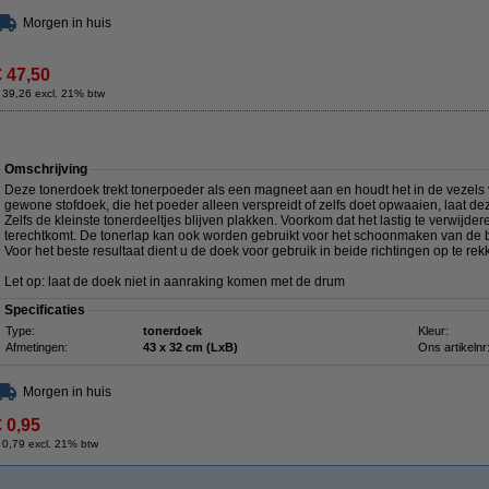
Morgen in huis
€ 47,50
 39,26 excl. 21% btw
Omschrijving
Deze tonerdoek trekt tonerpoeder als een magneet aan en houdt het in de vezels va
gewone stofdoek, die het poeder alleen verspreidt of zelfs doet opwaaien, laat de
Zelfs de kleinste tonerdeeltjes blijven plakken. Voorkom dat het lastig te verwij
terechtkomt. De tonerlap kan ook worden gebruikt voor het schoonmaken van de b
Voor het beste resultaat dient u de doek voor gebruik in beide richtingen op te rek
Let op: laat de doek niet in aanraking komen met de drum
Specificaties
Type:
tonerdoek
Kleur:
Afmetingen:
43 x 32 cm (LxB)
Ons artikelnr
Morgen in huis
€ 0,95
 0,79 excl. 21% btw