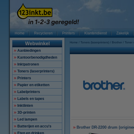
Home
Recycleren
Printers
Klantendienst
Zakelijk
Home
Toners (laserprinters)
Brother
Toner
Webwinkel
Aanbiedingen
Kantoorbenodigdheden
Inktpatronen
Toners (laserprinters)
Printers
Papier en etiketten
Labelprinters
Labels en tapes
Inktlinten
3D-printen
Led lampen
Batterijen en accu's
Brother DR-2200 drum (originee
Eten en drinken