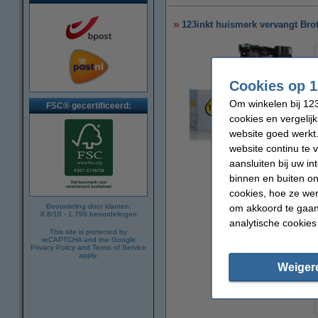
123inkt huismerk vervangt Bro
Cookies op 1
Om winkelen bij 123
FSC® gecertificeerd:
cookies en vergelij
website goed werkt.
website continu te 
vergroten
aansluiten bij uw i
binnen en buiten on
cookies, hoe ze we
om akkoord te gaan.
Beoordeling door klanten:
8.8
/
10
-
1.799
beoordelingen
analytische cookies
This site is protected by
reCAPTCHA and the Google
Privacy Policy
and
Terms of Service
apply.
Weiger