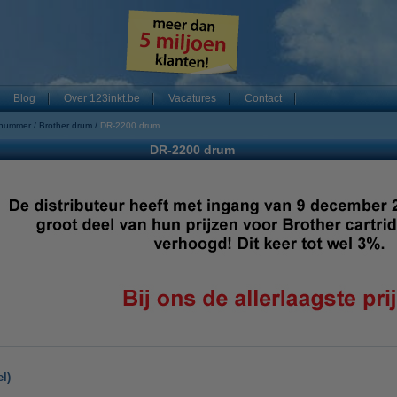
Blog
Over 123inkt.be
Vacatures
Contact
 nummer
Brother drum
DR-2200 drum
DR-2200 drum
l)