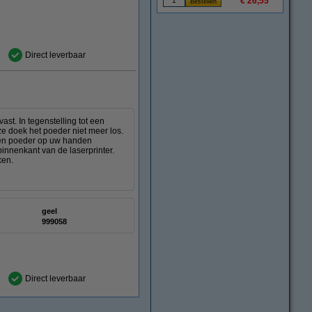
€ 26,55
Direct leverbaar
st. In tegenstelling tot een
ze doek het poeder niet meer los.
deren poeder op uw handen
innenkant van de laserprinter.
ken.
geel
:
999058
Direct leverbaar