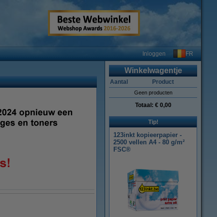
FR
Inloggen
Winkelwagentje
Aantal
Product
Geen producten
Totaal:
€ 0,00
Tip!
123inkt kopieerpapier -
2500 vellen A4 - 80 g/m²
FSC®