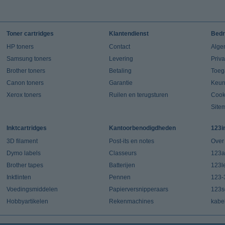
Toner cartridges
Klantendienst
Bedr
HP toners
Contact
Alge
Samsung toners
Levering
Priv
Brother toners
Betaling
Toeg
Canon toners
Garantie
Keur
Xerox toners
Ruilen en terugsturen
Cook
Site
Inktcartridges
Kantoorbenodigdheden
123i
3D filament
Post-its en notes
Over
Dymo labels
Classeurs
123a
Brother tapes
Batterijen
123l
Inktlinten
Pennen
123-
Voedingsmiddelen
Papierversnipperaars
123s
Hobbyartikelen
Rekenmachines
kabe