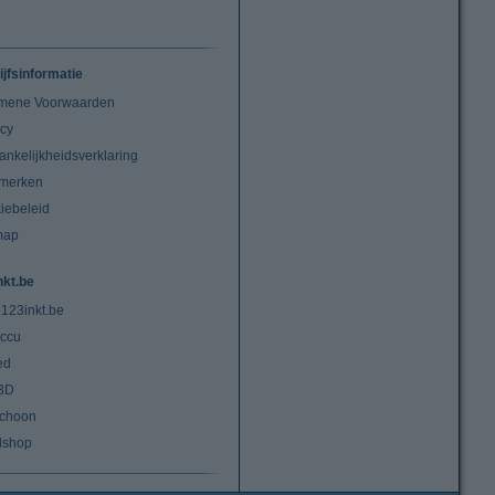
ijfsinformatie
mene Voorwaarden
acy
ankelijkheidsverklaring
merken
iebeleid
map
nkt.be
 123inkt.be
ccu
ed
3D
choon
lshop