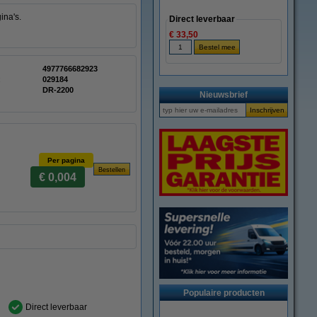
ina's.
Direct leverbaar
€ 33,50
4977766682923
:
029184
DR-2200
Nieuwsbrief
Per pagina
€ 0,004
Populaire producten
Direct leverbaar