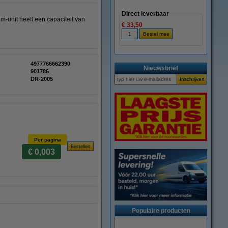
Direct leverbaar
-unit heeft een capaciteit van
€ 33,50
4977766662390
Nieuwsbrief
:
901786
DR-2005
Per pagina
€ 0,003
Populaire producten