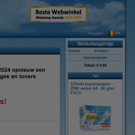
FR
Inloggen
Winkelwagentje
Aantal
Product
Geen producten
Totaal:
€ 0,00
Tip!
123inkt kopieerpapier -
2500 vellen A4 - 80 g/m²
FSC®