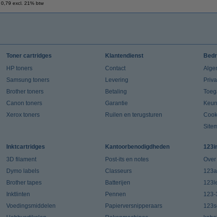
 0,79 excl. 21% btw
Toner cartridges
Klantendienst
Bedr
HP toners
Contact
Alge
Samsung toners
Levering
Priv
Brother toners
Betaling
Toeg
Canon toners
Garantie
Keur
Xerox toners
Ruilen en terugsturen
Cook
Site
Inktcartridges
Kantoorbenodigdheden
123i
3D filament
Post-its en notes
Over
Dymo labels
Classeurs
123a
Brother tapes
Batterijen
123l
Inktlinten
Pennen
123-
Voedingsmiddelen
Papierversnipperaars
123s