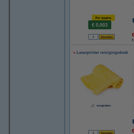
Per pagina
€ 0,003
€
Laserprinter reinigingsdoek
vergroten