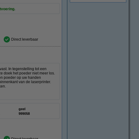
tvoering.
Direct leverbaar
st. In tegenstelling tot een
ze doek het poeder niet meer los.
deren poeder op uw handen
innenkant van de laserprinter.
ken.
geel
:
999058