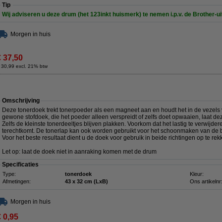
Tip
Wij adviseren u deze drum (het 123inkt huismerk) te nemen i.p.v. de Brother-ui
Morgen in huis
€ 37,50
 30,99 excl. 21% btw
Omschrijving
Deze tonerdoek trekt tonerpoeder als een magneet aan en houdt het in de vezels va
gewone stofdoek, die het poeder alleen verspreidt of zelfs doet opwaaien, laat de
Zelfs de kleinste tonerdeeltjes blijven plakken. Voorkom dat het lastig te verwij
terechtkomt. De tonerlap kan ook worden gebruikt voor het schoonmaken van de b
Voor het beste resultaat dient u de doek voor gebruik in beide richtingen op te rek
Let op: laat de doek niet in aanraking komen met de drum
Specificaties
Type:
tonerdoek
Kleur:
Afmetingen:
43 x 32 cm (LxB)
Ons artikelnr
Morgen in huis
€ 0,95