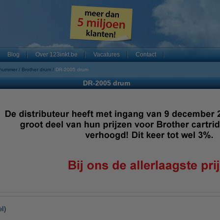
Blog
Over 123inkt.be
Vacatures
Contact
 nummer
Brother drum
DR-2005 drum
DR-2005 drum
l)