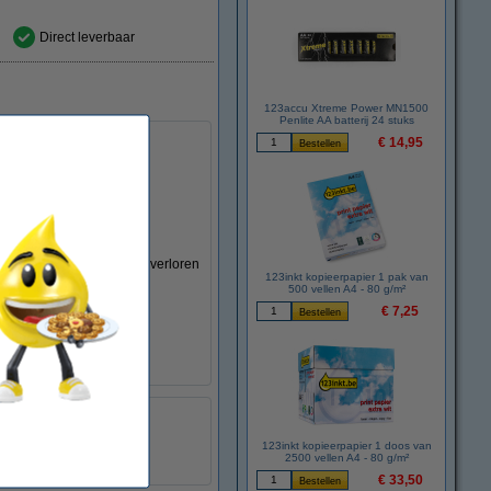
Direct leverbaar
123accu Xtreme Power MN1500
Penlite AA batterij 24 stuks
€ 14,95
ken waarbij geen detail verloren
123inkt kopieerpapier 1 pak van
500 vellen A4 - 80 g/m²
te kwaliteitsnormen).
€ 7,25
-
:
029243
123inkt kopieerpapier 1 doos van
DR-2005
2500 vellen A4 - 80 g/m²
€ 33,50