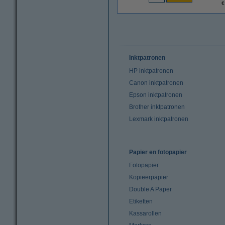
€
Inktpatronen
HP inktpatronen
Canon inktpatronen
Epson inktpatronen
Brother inktpatronen
Lexmark inktpatronen
Papier en fotopapier
Fotopapier
Kopieerpapier
Double A Paper
Etiketten
Kassarollen