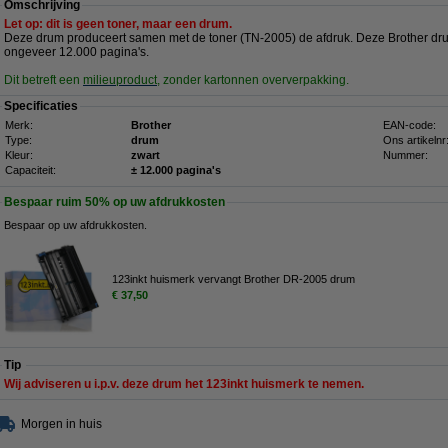
Omschrijving
Let op: dit is geen toner, maar een drum.
Deze drum produceert samen met de toner (TN-2005) de afdruk. Deze Brother drum
ongeveer 12.000 pagina's.
Dit betreft een
milieuproduct
, zonder kartonnen oververpakking.
Specificaties
Merk:
Brother
EAN-code:
Type:
drum
Ons artikelnr
Kleur:
zwart
Nummer:
Capaciteit:
± 12.000 pagina's
Bespaar ruim
50%
op uw afdrukkosten
Bespaar op uw afdrukkosten.
123inkt huismerk vervangt Brother DR-2005 drum
€ 37,50
Tip
Wij adviseren u i.p.v. deze drum het 123inkt huismerk te nemen.
Morgen in huis