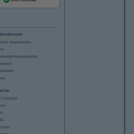
Direct leverbaar
ijfsinformatie
mene Voorwaarden
acy
ankelijkheidsverklaring
merken
iebeleid
map
nkt.be
 123inkt.be
ccu
ed
3D
choon