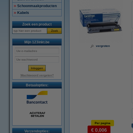
Schoonmaakproducten
Kabels
Zoek een product
Zoek
Mijn 123inkt.be
vergroten
Wachtwoord vergeten?
Betaalopties:
Per pagina
€ 0,006
Verzendopties: