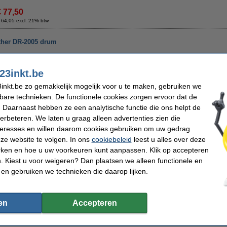
€ 77,50
 64,05 excl. 21% btw
ther DR-2005 drum
Omschrijving
Bespaar ruim
50%
op uw afdrukkosten
23inkt.be
123inkt huismerk DR-2005 drum voor Brother
inkt.be zo gemakkelijk mogelijk voor u te maken, gebruiken we
Let op: dit is geen toner, maar een drum.
kbare technieken. De functionele cookies zorgen ervoor dat de
 Daarnaast hebben ze een analytische functie die ons helpt de
Capaciteit: ongeveer 12.000 pagina's.
verbeteren. We laten u graag alleen advertenties zien die
Samen met de toner (TN-2005) zorgt deze DR-2005 drum voor nauwkeurige afdruk
nteresses en willen daarom cookies gebruiken om uw gedrag
gaat.
ze website te volgen. In ons
cookiebeleid
leest u alles over deze
Geproduceerd door een
ISO9001
gecertificeerde fabrikant (dus volgens de hoogs
rken en hoe u uw voorkeuren kunt aanpassen. Klik op accepteren
Geen kwaliteitsverschil
, en ...........
stukken goedkoper!!!
 Kiest u voor weigeren? Dan plaatsen we alleen functionele en
 en gebruiken we technieken die daarop lijken.
Uiteraard ook op dit 123inkt huismerk product 100% garantie.
Specificaties
Merk:
123inkt
EAN-code:
Type:
drum
Ons artikelnr
en
Accepteren
Kleur:
zwart
Nummer:
Capaciteit:
± 12.000 pagina's