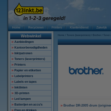
Home
Recycleren
Printers
Klantendienst
Zakelijk
Home
Toners (laserprinters)
Brother
Toner
Webwinkel
Aanbiedingen
Kantoorbenodigdheden
Inktpatronen
Toners (laserprinters)
Printers
Papier en etiketten
Labelprinters
Labels en tapes
Inktlinten
3D-printen
Led lampen
Batterijen en accu's
Brother DR-2005 drum (originee
Eten en drinken