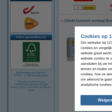
€
123inkt huismerk vervangt Bro
Cookies op 1
FSC® gecertificeerd:
Om winkelen bij 123
cookies en vergelij
website goed werkt.
website continu te 
aansluiten bij uw i
vergroten
binnen en buiten on
Beoordeling door klanten:
cookies, hoe ze we
8.8
/
10
-
1.799
beoordelingen
om akkoord te gaan.
This site is protected by
analytische cookies
reCAPTCHA and the Google
Privacy Policy
and
Terms of Service
apply.
Weiger