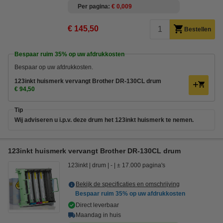
Per pagina
€ 0,009
€ 145,50
Bestellen
Bespaar ruim
35%
op uw afdrukkosten
Bespaar op uw afdrukkosten.
123inkt huismerk vervangt Brother DR-130CL drum
€ 94,50
Tip
Wij adviseren u i.p.v. deze drum het 123inkt huismerk te nemen.
123inkt huismerk vervangt Brother DR-130CL drum
123inkt
drum
-
± 17.000 pagina's
Bekijk de specificaties en omschrijving
Bespaar ruim
35%
op uw afdrukkosten
Direct leverbaar
Maandag in huis