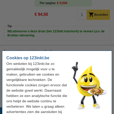
Per pagina
€ 0,006
€ 94,50
Bestellen
Tip
Wij adviseren u deze drum (het 123inkt huismerk) te nemen i.p.v. de
Brother-uitvoering.
Laserprinter reinigingsdoek
Cookies op 123inkt.be
tonerdoek
43 x 32 cm (LxB)
geel
999058
Om winkelen bij 123inkt.be zo
Bekijk de specificaties en omschrijving
gemakkelijk mogelijk voor u te
maken, gebruiken we cookies en
Direct leverbaar
Maandag in huis
vergelijkbare technieken. De
functionele cookies zorgen ervoor dat
€ 0,95
Bestellen
de website goed werkt. Daarnaast
hebben ze een analytische functie die
ons helpt de website continu te
verbeteren. We laten u graag alleen
Populaire producten
advertenties zien die aansluiten bij