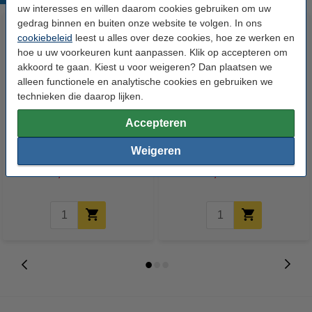
uw interesses en willen daarom cookies gebruiken om uw
gedrag binnen en buiten onze website te volgen. In ons
cookiebeleid
leest u alles over deze cookies, hoe ze werken en
hoe u uw voorkeuren kunt aanpassen. Klik op accepteren om
akkoord te gaan. Kiest u voor weigeren? Dan plaatsen we
alleen functionele en analytische cookies en gebruiken we
technieken die daarop lijken.
Accepteren
123accu Xtreme Power MN1500
123inkt kopieerpapier 1 doos
Penlite AA batterij 24 stuks
van 2500 vellen A4 - 80 g/m²
Weigeren
€ 14,95
€ 33,50
Incl. 21% btw
Incl. 21% btw