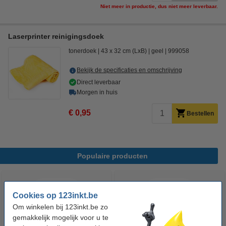
Niet meer in productie, dus niet meer leverbaar.
Laserprinter reinigingsdoek
tonerdoek
43 x 32 cm (LxB)
geel
999058
Bekijk de specificaties en omschrijving
Direct leverbaar
Morgen in huis
€ 0,95
Bestellen
Populaire producten
Cookies op 123inkt.be
Om winkelen bij 123inkt.be zo
gemakkelijk mogelijk voor u te