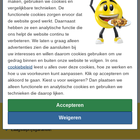
maken, gebruiken we cookies en
vergelijkbare technieken. De
functionele cookies zorgen ervoor dat
123accu Xtreme Power MN1500
123inkt kopieerpapier 1 doos
de website goed werkt. Daarnaast
Penlite AA batterij 24 stuks
van 2500 vellen A4 - 80 g/m²
hebben ze een analytische functie die
ons helpt de website continu te
€ 14,95
€ 33,50
Incl. 21% btw
Incl. 21% btw
verbeteren. We laten u graag alleen
advertenties zien die aansluiten bij
uw interesses en willen daarom cookies gebruiken om uw
gedrag binnen en buiten onze website te volgen. In ons
cookiebeleid
leest u alles over deze cookies, hoe ze werken en
hoe u uw voorkeuren kunt aanpassen. Klik op accepteren om
akkoord te gaan. Kiest u voor weigeren? Dan plaatsen we
alleen functionele en analytische cookies en gebruiken we
technieken die daarop lijken.
Accepteren
Meer dan 5 miljoen klanten!
Weigeren
Voor 22.00 uur besteld, morgen in huis!
Laagsteprijsgarantie!