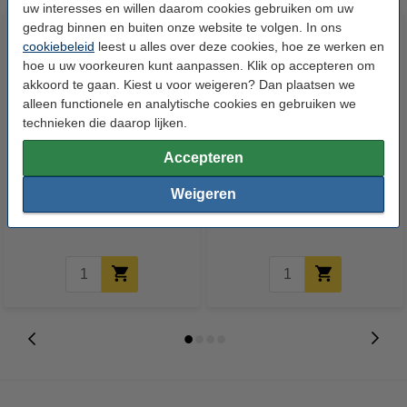
uw interesses en willen daarom cookies gebruiken om uw
gedrag binnen en buiten onze website te volgen. In ons
cookiebeleid
leest u alles over deze cookies, hoe ze werken en
hoe u uw voorkeuren kunt aanpassen. Klik op accepteren om
akkoord te gaan. Kiest u voor weigeren? Dan plaatsen we
alleen functionele en analytische cookies en gebruiken we
technieken die daarop lijken.
Accepteren
123inkt kopieerpapier 1 doos
123inkt geodriehoek (16 cm)
van 2500 vellen A4 - 80 g/m²
Weigeren
€ 33,50
€ 1,50
Incl. 21% btw
Incl. 21% btw