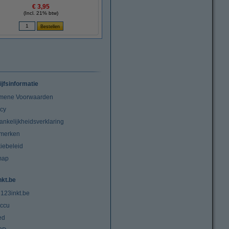
€ 3,95
(Incl. 21% btw)
ijfsinformatie
mene Voorwaarden
acy
ankelijkheidsverklaring
merken
iebeleid
map
nkt.be
 123inkt.be
ccu
ed