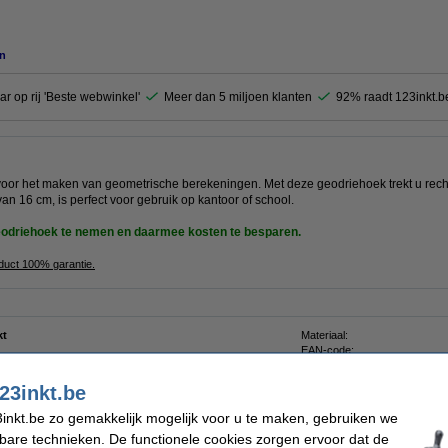
n
ar op rij 'Beste webwinkel'
Meer dan 5 miljoen klanten
92% raadt 123inkt.b
voor het maken van geometrische berekeningen. Met deze geodriehoek trekt u rech
van 16 cm, is perfect voor gebruik op kantoor of school.
geodriehoek te nemen en daarmee kosten te besparen.
oduct 100% garantie.
kt
Materiaal:
EAN-code:
iehoek
Ons artikelnr:
23inkt.be
inkt.be zo gemakkelijk mogelijk voor u te maken, gebruiken we
kbare technieken. De functionele cookies zorgen ervoor dat de