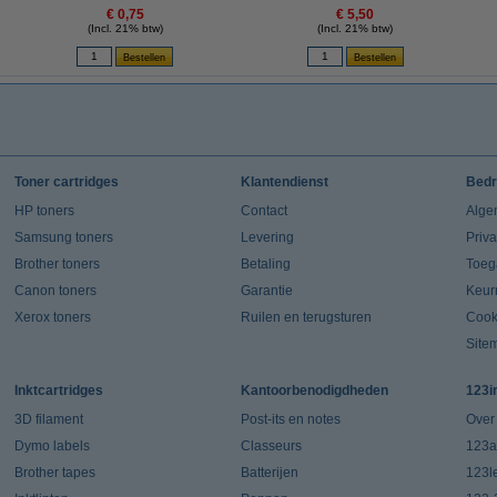
€ 0,75
€ 5,50
(Incl. 21% btw)
(Incl. 21% btw)
Toner cartridges
Klantendienst
Bedr
HP toners
Contact
Alge
Samsung toners
Levering
Priv
Brother toners
Betaling
Toeg
Canon toners
Garantie
Keur
Xerox toners
Ruilen en terugsturen
Cook
Site
Inktcartridges
Kantoorbenodigdheden
123i
3D filament
Post-its en notes
Over
Dymo labels
Classeurs
123a
Brother tapes
Batterijen
123l