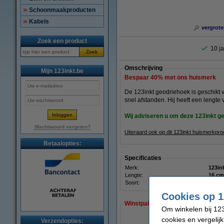
Schoonmaakproducten
Kabels
vergrote
Zoek een product
10 ja
Zoek
Omschrijving
Mijn 123inkt.be
Bespaar
40%
met ons huismerk
De 123inkt geodriehoek is geschikt 
snel afstanden. Hij heeft een lengte 
Wij adviseren u om deze 123inkt 
Wachtwoord vergeten?
Uiteraard ook op dit 123inkt huismerkpr
Betaalopties:
Specificaties
Merk:
123in
Lengte:
16 cm
Soort:
geodr
Cookies op 1
Winstpakker!
Om winkelen bij 123
cookies en vergelij
Verzendopties: