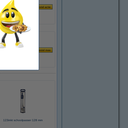
123inkt schoolpasser 128 mm