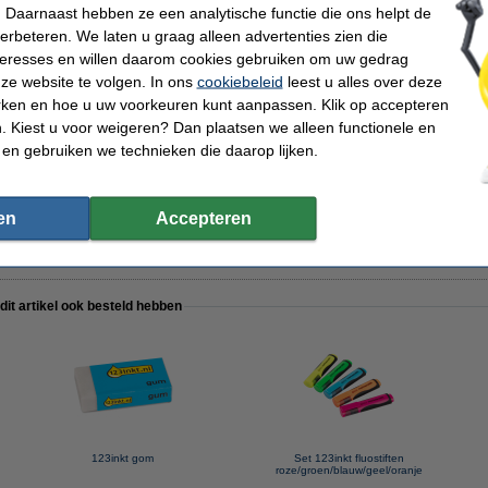
 Daarnaast hebben ze een analytische functie die ons helpt de
3inkt geodriehoek (16 cm)
verbeteren. We laten u graag alleen advertenties zien die
nteresses en willen daarom cookies gebruiken om uw gedrag
ze website te volgen. In ons
cookiebeleid
leest u alles over deze
rken en hoe u uw voorkeuren kunt aanpassen. Klik op accepteren
 Kiest u voor weigeren? Dan plaatsen we alleen functionele en
 en gebruiken we technieken die daarop lijken.
stic (30 cm)
en
Accepteren
 dit artikel ook besteld hebben
123inkt gom
Set 123inkt fluostiften
roze/groen/blauw/geel/oranje