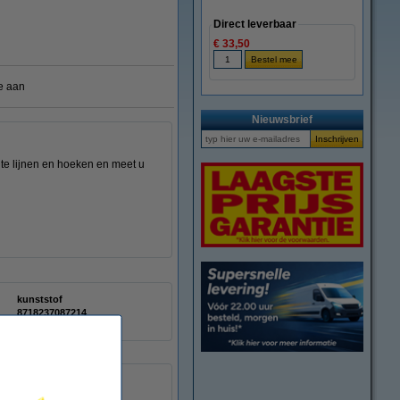
Direct leverbaar
€ 33,50
e aan
Nieuwsbrief
te lijnen en hoeken en meet u
kunststof
8718237087214
301053