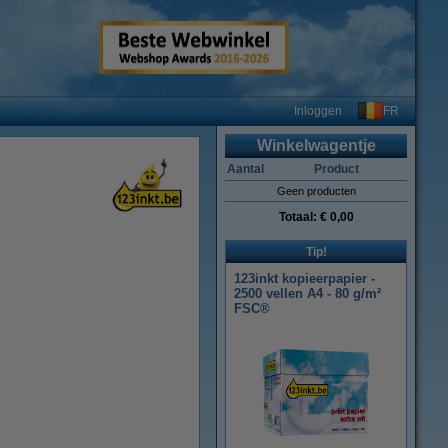
FR
Inloggen
Winkelwagentje
Aantal
Product
Geen producten
Totaal:
€ 0,00
Tip!
123inkt kopieerpapier -
2500 vellen A4 - 80 g/m²
FSC®