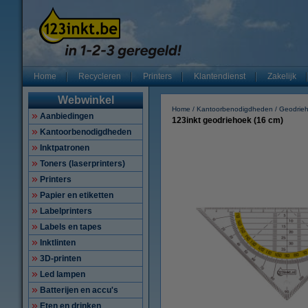
Home
Recycleren
Printers
Klantendienst
Zakelijk
Webwinkel
Home
Kantoorbenodigdheden
Geodrie
Aanbiedingen
123inkt geodriehoek (16 cm)
Kantoorbenodigdheden
Inktpatronen
Toners (laserprinters)
Printers
Papier en etiketten
Labelprinters
Labels en tapes
Inktlinten
3D-printen
Led lampen
Batterijen en accu's
Eten en drinken