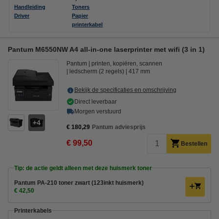
Handleiding
Toners
Driver
Papier
printerkabel
Pantum M6550NW A4 all-in-one laserprinter met wifi (3 in 1)
Pantum
printen, kopiëren, scannen
ledscherm (2 regels)
417 mm
Bekijk de specificaties en omschrijving
Direct leverbaar
Morgen verstuurd
4
€ 180,29
Pantum adviesprijs
€ 99,50
Bestellen
Tip: de actie geldt alleen met deze huismerk toner
Pantum PA-210 toner zwart (123inkt huismerk)
€ 42,50
Printerkabels