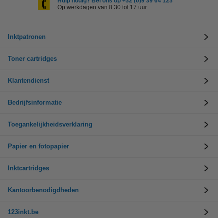
Hulp nodig? Bel ons op +32 (0)9 39 64 123
Op werkdagen van 8.30 tot 17 uur
Inktpatronen
Toner cartridges
Klantendienst
Bedrijfsinformatie
Toegankelijkheidsverklaring
Papier en fotopapier
Inktcartridges
Kantoorbenodigdheden
123inkt.be