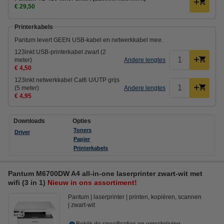
€ 29,50
Printerkabels
Pantum levert GEEN USB-kabel en netwerkkabel mee.
123inkt USB-printerkabel zwart (2
meter)
Andere lengtes
€ 4,50
123inkt netwerkkabel Cat6 U/UTP grijs
(5 meter)
Andere lengtes
€ 4,95
Downloads
Opties
Toners
Driver
Papier
Printerkabels
Pantum M6700DW A4 all-in-one laserprinter zwart-wit met
wifi (3 in 1)
Nieuw in ons assortiment!
Pantum
laserprinter
printen, kopiëren, scannen
zwart-wit
Bekijk de specificaties en omschrijving