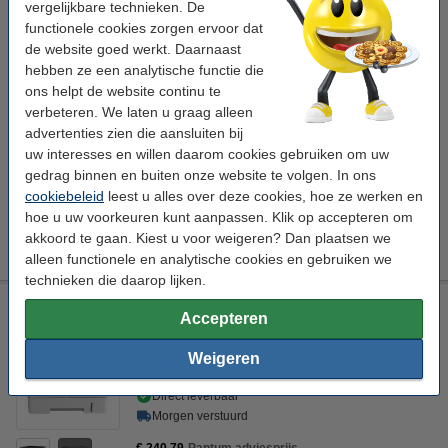
vergelijkbare technieken. De
Pantum TL-A5120 toner zwart (123inkt huismerk)
€ 49,50
functionele cookies zorgen ervoor dat
de website goed werkt. Daarnaast
Printerkabels
hebben ze een analytische functie die
ons helpt de website continu te
Pantum levert GEEN USB-kabel mee.
verbeteren. We laten u graag alleen
123inkt USB-printerkabel zwart (2
advertenties zien die aansluiten bij
meter)
Andere lengtes
€ 4,50
uw interesses en willen daarom cookies gebruiken om uw
gedrag binnen en buiten onze website te volgen. In ons
cookiebeleid
leest u alles over deze cookies, hoe ze werken en
Downloads
Opties
hoe u uw voorkeuren kunt aanpassen. Klik op accepteren om
Specificaties (EN)
Toners
Handleiding (EN)
Papier
akkoord te gaan. Kiest u voor weigeren? Dan plaatsen we
Drivers
Netwerkkabel
alleen functionele en analytische cookies en gebruiken we
technieken die daarop lijken.
Pantum BP5100DW A4 laserprinter zwart-wit met wifi
Accepteren
Pantum
laserprinter
printen
zwart-wit
Weigeren
Bekijk de specificaties en omschrijving
Direct leverbaar
Morgen verstuurd
€ 240,79
Pantum adviesprijs