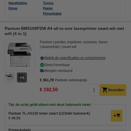
Handleiding
Toners
Driver
Papier
Printerkabel
Pantum BM5100FDW A4 all-in-one laserprinter zwart-wit met
wifi (4 in 1)
Pantum
printen, kopiëren, scannen, faxen
laserprinter
zwart-wit
Bekijk de specificaties en omschrijving
Direct leverbaar
Morgen verstuurd
4
€ 361,79
Pantum adviesprijs
€ 192,50
Bestellen
Tip: de actie geldt alleen met deze huismerk toner
Pantum TL-A5120 toner zwart (123inkt huismerk)
€ 49,50
Printerkabels