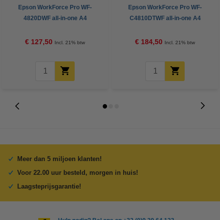
Epson WorkForce Pro WF-
Epson WorkForce Pro WF-
4820DWF all-in-one A4
C4810DTWF all-in-one A4
inkjetprinter met wifi (4 in 1)
inkjetprinter met wifi (4 in 1)
€ 127,50
€ 184,50
Incl. 21% btw
Incl. 21% btw
Meer dan 5 miljoen klanten!
Voor 22.00 uur besteld, morgen in huis!
Laagsteprijsgarantie!