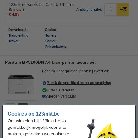
123inkt netwerkkabel Cat6 U/UTP grijs
(5 meter)
Andere lengtes
€ 4,95
Downloads
Opties
Handleiding
Toners
Driver
Papier
Printerkabels
Pantum BP5100DN A4 laserprinter zwart-wit
Pantum
laserprinter
printen
zwart-wit
Bekijk de specificaties en omschrijving
Direct leverbaar
Morgen verstuurd
€ 228,69
Pantum adviesprijs
3
Cookies op 123inkt.be
€ 127,50
Bestellen
Om winkelen bij 123inkt.be zo
gemakkelijk mogelijk voor u te
Tip: de actie geldt alleen met deze huismerk toner
maken, gebruiken we cookies en