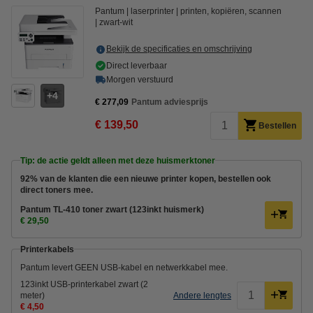
Pantum
laserprinter
printen, kopiëren, scannen
zwart-wit
Bekijk de specificaties en omschrijving
Direct leverbaar
Morgen verstuurd
4
€ 277,09
Pantum adviesprijs
€ 139,50
Bestellen
Tip: de actie geldt alleen met deze huismerktoner
92% van de klanten die een nieuwe printer kopen, bestellen ook
direct toners mee.
Pantum TL-410 toner zwart (123inkt huismerk)
€ 29,50
Printerkabels
Pantum levert GEEN USB-kabel en netwerkkabel mee.
123inkt USB-printerkabel zwart (2
meter)
Andere lengtes
€ 4,50