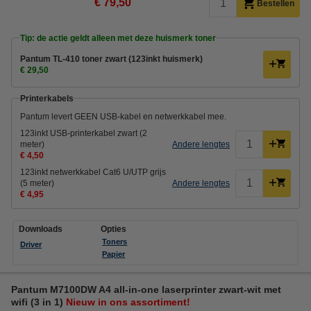
€ 79,50
Bestellen
Tip: de actie geldt alleen met deze huismerk toner
Pantum TL-410 toner zwart (123inkt huismerk)
€ 29,50
Printerkabels
Pantum levert GEEN USB-kabel en netwerkkabel mee.
123inkt USB-printerkabel zwart (2
meter)
Andere lengtes
€ 4,50
123inkt netwerkkabel Cat6 U/UTP grijs
(5 meter)
Andere lengtes
€ 4,95
Downloads
Opties
Toners
Driver
Papier
Pantum M7100DW A4 all-in-one laserprinter zwart-wit met
wifi (3 in 1)
Nieuw in ons assortiment!