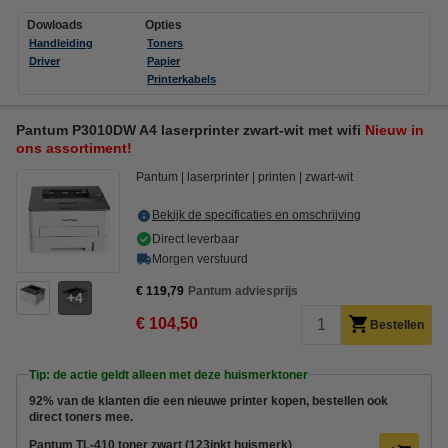
Dowloads
Opties
Handleiding
Toners
Driver
Papier
Printerkabels
Pantum P3010DW A4 laserprinter zwart-wit met wifi
Nieuw in
ons assortiment!
Pantum
laserprinter
printen
zwart-wit
Bekijk de specificaties en omschrijving
Direct leverbaar
Morgen verstuurd
€ 119,79
Pantum adviesprijs
4
€ 104,50
Bestellen
Tip: de actie geldt alleen met deze huismerktoner
92% van de klanten die een nieuwe printer kopen, bestellen ook
direct toners mee.
Pantum TL-410 toner zwart (123inkt huismerk)