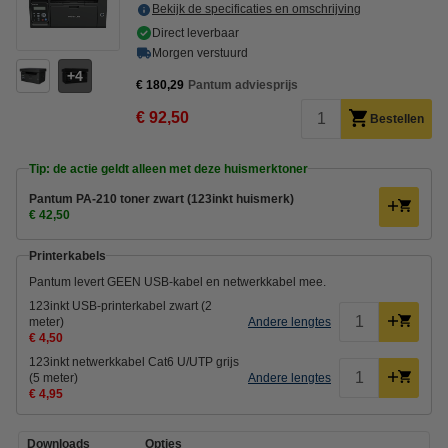
Bekijk de specificaties en omschrijving
Direct leverbaar
Morgen verstuurd
4
€ 180,29
Pantum adviesprijs
€ 92,50
Bestellen
Tip: de actie geldt alleen met deze huismerktoner
Pantum PA-210 toner zwart (123inkt huismerk)
€ 42,50
Printerkabels
Pantum levert GEEN USB-kabel en netwerkkabel mee.
123inkt USB-printerkabel zwart (2
meter)
Andere lengtes
€ 4,50
123inkt netwerkkabel Cat6 U/UTP grijs
(5 meter)
Andere lengtes
€ 4,95
Downloads
Opties