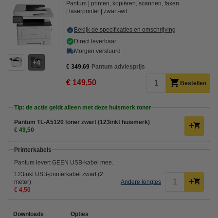
Pantum
printen, kopiëren, scannen, faxen
laserprinter
zwart-wit
Bekijk de specificaties en omschrijving
Direct leverbaar
Morgen verstuurd
4
€ 349,69
Pantum adviesprijs
€ 149,50
Bestellen
Tip: de actie geldt alleen met deze huismerk toner
Pantum TL-A5120 toner zwart (123inkt huismerk)
€ 49,50
Printerkabels
Pantum levert GEEN USB-kabel mee.
123inkt USB-printerkabel zwart (2
meter)
Andere lengtes
€ 4,50
Downloads
Opties