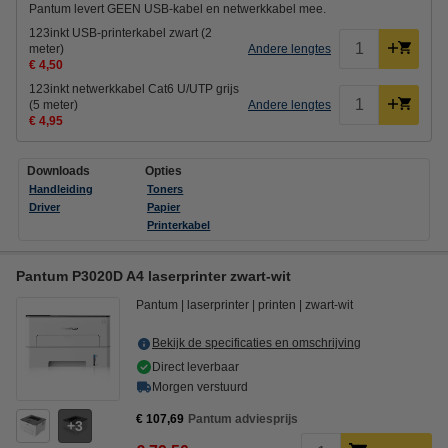
Pantum levert GEEN USB-kabel en netwerkkabel mee.
123inkt USB-printerkabel zwart (2
meter)
Andere lengtes
€ 4,50
123inkt netwerkkabel Cat6 U/UTP grijs
(5 meter)
Andere lengtes
€ 4,95
Downloads
Opties
Handleiding
Toners
Driver
Papier
Printerkabel
Pantum P3020D A4 laserprinter zwart-wit
Pantum
laserprinter
printen
zwart-wit
Bekijk de specificaties en omschrijving
Direct leverbaar
Morgen verstuurd
€ 107,69
Pantum adviesprijs
3