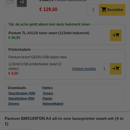
3
€ 129,50
Bestellen
Tip: de actie geldt alleen met deze huismerk toner
Pantum TL-A5120 toner zwart (123inkt huismerk)
€ 49,50
Printerkabels
Pantum levert GEEN USB-kabel mee.
123inkt USB-printerkabel zwart (2
meter)
Andere lengtes
€ 4,50
Downloads
Opties
Specificaties (EN)
Toners
Handleiding (EN)
Papier
Drivers
Netwerkkabel
Pantum BM5100FDN A4 all-in-one laserprinter zwart-wit (4 in
1)