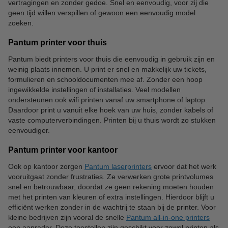
vertragingen en zonder gedoe. Snel en eenvoudig, voor zij die
geen tijd willen verspillen of gewoon een eenvoudig model
zoeken.
Pantum printer voor thuis
Pantum biedt printers voor thuis die eenvoudig in gebruik zijn en
weinig plaats innemen. U print er snel en makkelijk uw tickets,
formulieren en schooldocumenten mee af. Zonder een hoop
ingewikkelde instellingen of installaties. Veel modellen
ondersteunen ook wifi printen vanaf uw smartphone of laptop.
Daardoor print u vanuit elke hoek van uw huis, zonder kabels of
vaste computerverbindingen. Printen bij u thuis wordt zo stukken
eenvoudiger.
Pantum printer voor kantoor
Ook op kantoor zorgen
Pantum laserprinters
ervoor dat het werk
vooruitgaat zonder frustraties. Ze verwerken grote printvolumes
snel en betrouwbaar, doordat ze geen rekening moeten houden
met het printen van kleuren of extra instellingen. Hierdoor blijft u
efficiënt werken zonder in de wachtrij te staan bij de printer. Voor
kleine bedrijven zijn vooral de snelle
Pantum all-in-one printers
een aanrader. Deze toestellen zijn geschikt voor zowel printen als