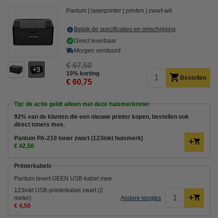
Pantum
laserprinter
printen
zwart-wit
Bekijk de specificaties en omschrijving
Direct leverbaar
Morgen verstuurd
€ 67,50
3
10% korting
Bestellen
€ 60,75
Tip: de actie geldt alleen met deze huismerktoner
92% van de klanten die een nieuwe printer kopen, bestellen ook
direct toners mee.
Pantum PA-210 toner zwart (123inkt huismerk)
€ 42,50
Printerkabels
Pantum levert GEEN USB-kabel mee.
123inkt USB-printerkabel zwart (2
meter)
Andere lengtes
€ 4,50