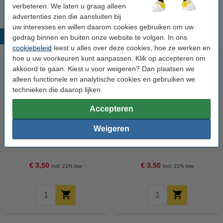
verbeteren. We laten u graag alleen
advertenties zien die aansluiten bij
uw interesses en willen daarom cookies gebruiken om uw
Populaire producten
gedrag binnen en buiten onze website te volgen. In ons
cookiebeleid
leest u alles over deze cookies, hoe ze werken en
hoe u uw voorkeuren kunt aanpassen. Klik op accepteren om
akkoord te gaan. Kiest u voor weigeren? Dan plaatsen we
alleen functionele en analytische cookies en gebruiken we
technieken die daarop lijken.
Accepteren
Weigeren
POSCA PC-1MC acrylmarker
POSCA PC-1MC acrylmarker
abrikoos (0,7 - 1 mm kegelpunt)
beige (0,7 - 1 mm kegelpunt)
€ 3,50
€ 3,50
Incl. 21% btw
Incl. 21% btw