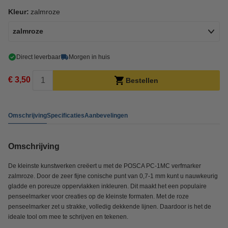
Kleur:
zalmroze
zalmroze
Direct leverbaar
Morgen in huis
€ 3,50
Bestellen
Omschrijving
Specificaties
Aanbevelingen
Omschrijving
De kleinste kunstwerken creëert u met de POSCA PC-1MC verfmarker
zalmroze. Door de zeer fijne conische punt van 0,7-1 mm kunt u nauwkeurig
gladde en poreuze oppervlakken inkleuren. Dit maakt het een populaire
penseelmarker voor creaties op de kleinste formaten. Met de roze
penseelmarker zet u strakke, volledig dekkende lijnen. Daardoor is het de
ideale tool om mee te schrijven en tekenen.