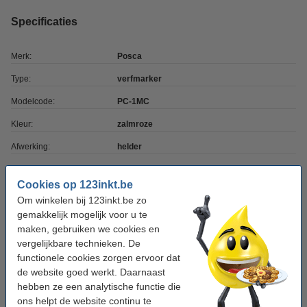
Specificaties
Merk:
Posca
Type:
verfmarker
Modelcode:
PC-1MC
Kleur:
zalmroze
Afwerking:
helder
Punt:
conisch
Cookies op 123inkt.be
Schrijfbreedte:
0,7 - 1 mm
Om winkelen bij 123inkt.be zo
gemakkelijk mogelijk voor u te
Aantal:
1 stuk
maken, gebruiken we cookies en
vergelijkbare technieken. De
Winstpakker! 11+1 gratis
functionele cookies zorgen ervoor dat
de website goed werkt. Daarnaast
Aanbieding: 12x POSCA PC-1MC acrylmarker
hebben ze een analytische functie die
zalmroze (0,7 - 1 mm kegelpunt)
€ 38,50
ons helpt de website continu te