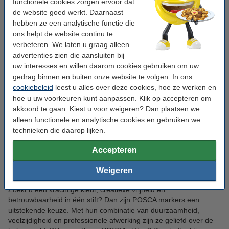
functionele cookies zorgen ervoor dat
of PC-17K) beter zijn voor grotere vlakken of kalligrafie.
de website goed werkt. Daarnaast
hebben ze een analytische functie die
Type ondergrond:
op poreuze materialen blijft de inkt
ons helpt de website continu te
permanent zitten. Voor gladde oppervlakken zoals glas of
verbeteren. We laten u graag alleen
plastic raden we aan om te fixeren met vernis voor langdurig
advertenties zien die aansluiten bij
resultaat.
uw interesses en willen daarom cookies gebruiken om uw
gedrag binnen en buiten onze website te volgen. In ons
cookiebeleid
leest u alles over deze cookies, hoe ze werken en
Kleurensets of losse stiften:
POSCA biedt een breed
hoe u uw voorkeuren kunt aanpassen. Klik op accepteren om
palet. Kies voor een set als u meerdere kleuren tegelijk
akkoord te gaan. Kiest u voor weigeren? Dan plaatsen we
nodig hebt, vaak voordeliger dan losse markers.
alleen functionele en analytische cookies en gebruiken we
technieken die daarop lijken.
Toepassing:
van graffiti en illustratie tot handlettering,
textielontwerp en schoolprojecten, POSCA stiften passen
Accepteren
zich moeiteloos aan voor elk creatief idee.
Weigeren
Zoekt u een krachtige kleur, creatieve vrijheid en
betrouwbaarheid in één stift? Dan zijn POSCA markers een
uitstekende keuze. Met hun combinatie van duurzaamheid,
veelzijdigheid en professionele afwerking zijn ze geliefd over de