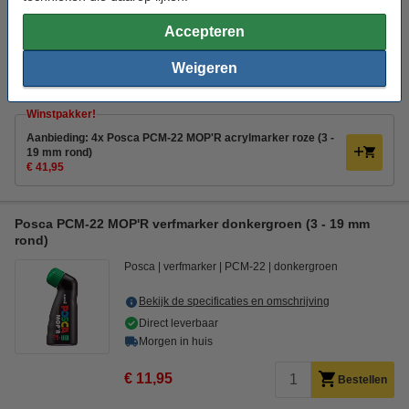
Direct leverbaar
Accepteren
Morgen in huis
€ 11,95
Weigeren
Bestellen
Winstpakker!
Aanbieding: 4x Posca PCM-22 MOP'R acrylmarker roze (3 -
19 mm rond)
€ 41,95
Posca PCM-22 MOP'R verfmarker donkergroen (3 - 19 mm
rond)
Posca
verfmarker
PCM-22
donkergroen
Bekijk de specificaties en omschrijving
Direct leverbaar
Morgen in huis
€ 11,95
Bestellen