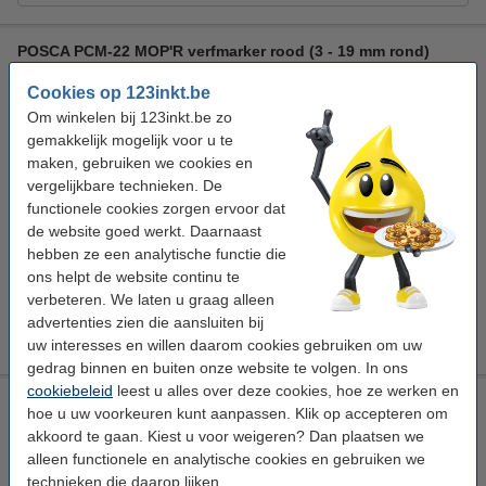
POSCA PCM-22 MOP'R verfmarker rood (3 - 19 mm rond)
Posca
verfmarker
PCM-22
rood
Cookies op 123inkt.be
Om winkelen bij 123inkt.be zo
Bekijk de specificaties en omschrijving
gemakkelijk mogelijk voor u te
Direct leverbaar
maken, gebruiken we cookies en
Morgen in huis
vergelijkbare technieken. De
functionele cookies zorgen ervoor dat
€ 11,95
Bestellen
de website goed werkt. Daarnaast
hebben ze een analytische functie die
Winstpakker!
ons helpt de website continu te
verbeteren. We laten u graag alleen
Aanbieding: 4x Posca PCM-22 MOP'R acrylmarker rood (3 -
19 mm rond)
advertenties zien die aansluiten bij
€ 41,95
uw interesses en willen daarom cookies gebruiken om uw
gedrag binnen en buiten onze website te volgen. In ons
cookiebeleid
leest u alles over deze cookies, hoe ze werken en
Posca PCM-22 MOP'R verfmarker roze (3 - 19 mm rond)
hoe u uw voorkeuren kunt aanpassen. Klik op accepteren om
Posca
verfmarker
PCM-22
roze
akkoord te gaan. Kiest u voor weigeren? Dan plaatsen we
alleen functionele en analytische cookies en gebruiken we
Bekijk de specificaties en omschrijving
technieken die daarop lijken.