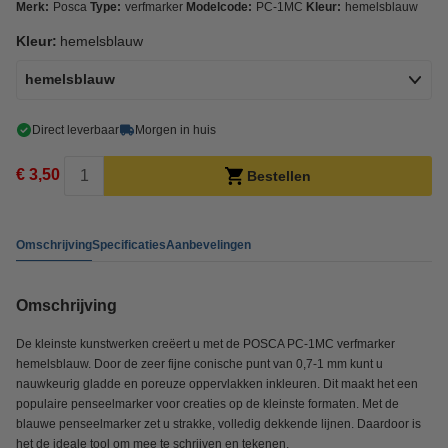
Merk:
Posca
Type:
verfmarker
Modelcode:
PC-1MC
Kleur:
hemelsblauw
Kleur:
hemelsblauw
hemelsblauw
Direct leverbaar
Morgen in huis
€ 3,50
Bestellen
Omschrijving
Specificaties
Aanbevelingen
Omschrijving
De kleinste kunstwerken creëert u met de POSCA PC-1MC verfmarker
hemelsblauw. Door de zeer fijne conische punt van 0,7-1 mm kunt u
nauwkeurig gladde en poreuze oppervlakken inkleuren. Dit maakt het een
populaire penseelmarker voor creaties op de kleinste formaten. Met de
blauwe penseelmarker zet u strakke, volledig dekkende lijnen. Daardoor is
het de ideale tool om mee te schrijven en tekenen.