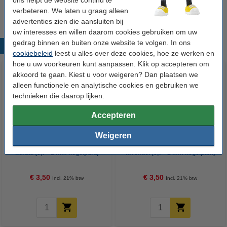
€ 19,50
verbeteren. We laten u graag alleen
advertenties zien die aansluiten bij
uw interesses en willen daarom cookies gebruiken om uw
gedrag binnen en buiten onze website te volgen. In ons
Populaire producten
cookiebeleid
leest u alles over deze cookies, hoe ze werken en
hoe u uw voorkeuren kunt aanpassen. Klik op accepteren om
akkoord te gaan. Kiest u voor weigeren? Dan plaatsen we
alleen functionele en analytische cookies en gebruiken we
technieken die daarop lijken.
Accepteren
Weigeren
POSCA PC-1MC acrylmarker
POSCA PC-1MC acrylmarker
koraal (0,7 - 1 mm kegelpunt)
lavendel (0,7 - 1 mm kegelpunt)
€ 3,50
€ 3,50
Incl. 21% btw
Incl. 21% btw