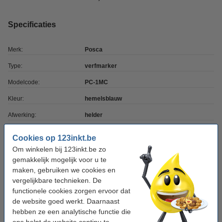
Specificaties
Merk:
Posca
Type:
verfmarker
Modelcode:
PC-1MC
Kleur:
hemelsblauw
Afwerking:
helder
Punt:
conisch
Cookies op 123inkt.be
Schrijfbreedte:
0,7 - 1 mm
Om winkelen bij 123inkt.be zo
gemakkelijk mogelijk voor u te
Aantal:
1 stuk
maken, gebruiken we cookies en
vergelijkbare technieken. De
functionele cookies zorgen ervoor dat
Winstpakker!
de website goed werkt. Daarnaast
Aanbieding: 6x POSCA PC-1MC acrylmarker
hebben ze een analytische functie die
hemelsblauw (0,7 - 1 mm conisch)
ons helpt de website continu te