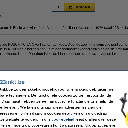
Bestellen
n
ar op rij 'Beste webwinkel'
Meer dan 5 miljoen klanten
92% raadt 123inkt.b
met de POSCA PC-1MC verfmarker abrikoos. Door de zeer fijne conische punt van 
euren. Dit maakt het een populaire penseelmarker voor creaties op de kleinste fo
g dekkende lijnen. Daardoor is het de ideale tool om mee te schrijven en tekenen.
a
Afwerking:
arker
Punt:
23inkt.be
MC
Schrijfbreedte:
oos
Aantal:
inkt.be zo gemakkelijk mogelijk voor u te maken, gebruiken we
kbare technieken. De functionele cookies zorgen ervoor dat de
 Daarnaast hebben ze een analytische functie die ons helpt de
verbeteren. We laten u graag alleen advertenties zien die
nteresses en willen daarom cookies gebruiken om uw gedrag
SCA PC-1MC acrylmarker abrikoos (0,7 - 1 mm kegelpunt)
ze website te volgen. In ons
cookiebeleid
leest u alles over deze
rken en hoe u uw voorkeuren kunt aanpassen. Klik op accepteren