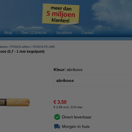
Blog
Over 123inkt.be
Vacatures
Contact
ikelen
POSCA stiften
POSCA PC-1MC
os (0,7 - 1 mm kegelpunt)
Kleur:
abrikoos
abrikoos
€ 3,50
€ 2,89 excl. 21% btw
Direct leverbaar
Morgen in huis