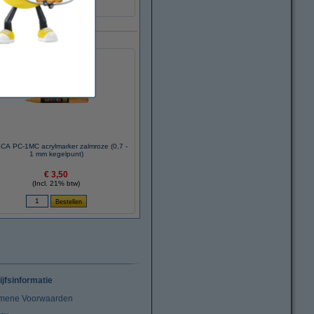
A PC-1MC acrylmarker zalmroze (0,7 -
1 mm kegelpunt)
€ 3,50
(Incl. 21% btw)
ijfsinformatie
mene Voorwaarden