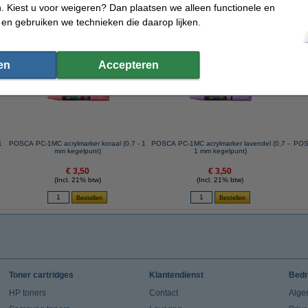
 Kiest u voor weigeren? Dan plaatsen we alleen functionele en
 en gebruiken we technieken die daarop lijken.
 dit artikel ook besteld hebben
en
Accepteren
1
POSCA PC-1MC acrylmarker koraal (0,7 - 1
POSCA PC-1MC acrylmarker lavendel (0,7 -
POSC
mm kegelpunt)
1 mm kegelpunt)
€ 3,50
€ 3,50
(Incl. 21% btw)
(Incl. 21% btw)
Toner cartridges
Klantendienst
Bedr
HP toners
Contact
Alge