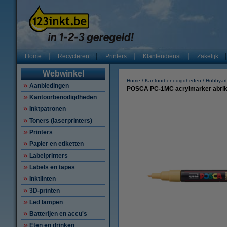
Home
Recycleren
Printers
Klantendienst
Zakelijk
Webwinkel
Home
Kantoorbenodigdheden
Hobbyart
Aanbiedingen
POSCA PC-1MC acrylmarker abriko
Kantoorbenodigdheden
Inktpatronen
Toners (laserprinters)
Printers
Papier en etiketten
Labelprinters
Labels en tapes
Inktlinten
3D-printen
Led lampen
Batterijen en accu's
Eten en drinken