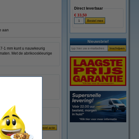
Direct leverbaar
€ 33,50
e aan
Nieuwsbrief
0,7-1 mm kunt u nauwkeurig
rmaten. Met de abrikooskleurige
helder
conisch
0,7 - 1 mm
1 stuk