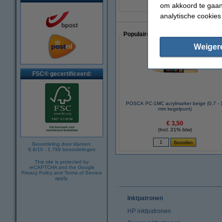
om akkoord te gaan.
analytische cookies
Populaire artikelen van klanten die
Weiger
FSC® gecertificeerd:
POSCA PC-1MC acrylmarker beige (0,7 - 
mm kegelpunt)
€ 3,50
(Incl. 21% btw)
Beoordeling door klanten:
8.8
/
10
-
1.799
beoordelingen
This site is protected by
reCAPTCHA and the Google
Privacy Policy
and
Terms of Service
apply.
Inktpatronen
HP inktpatronen