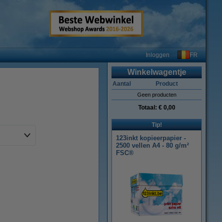
FR
Inloggen
Winkelwagentje
Aantal
Product
Geen producten
Totaal:
€ 0,00
Tip!
123inkt kopieerpapier -
2500 vellen A4 - 80 g/m²
FSC®