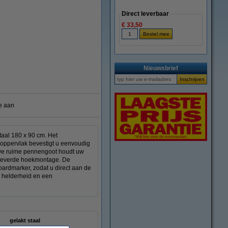
Direct leverbaar
€ 33,50
vergroten
Nieuwsbrief
e aan
taal 180 x 90 cm. Het
e oppervlak bevestigt u eenvoudig
. De ruime pennengoot houdt uw
eleverde hoekmontage. De
oardmarker, zodat u direct aan de
, helderheid en een
gelakt staal