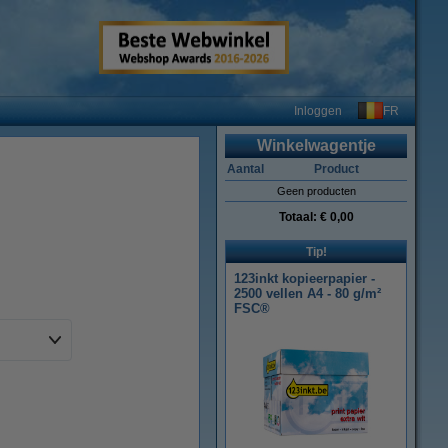
FR
Inloggen
Winkelwagentje
Aantal
Product
Geen producten
Totaal:
€ 0,00
Tip!
123inkt kopieerpapier -
2500 vellen A4 - 80 g/m²
FSC®