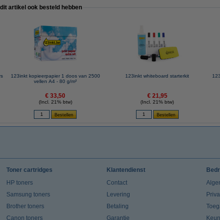
 dit artikel ook besteld hebben
rs
123inkt kopieerpapier 1 doos van 2500
123inkt whiteboard starterkit
123
vellen A4 - 80 g/m²
€ 33,50
€ 21,95
(Incl. 21% btw)
(Incl. 21% btw)
Toner cartridges
Klantendienst
Bedr
HP toners
Contact
Alge
Samsung toners
Levering
Priv
Brother toners
Betaling
Toeg
Canon toners
Garantie
Keur