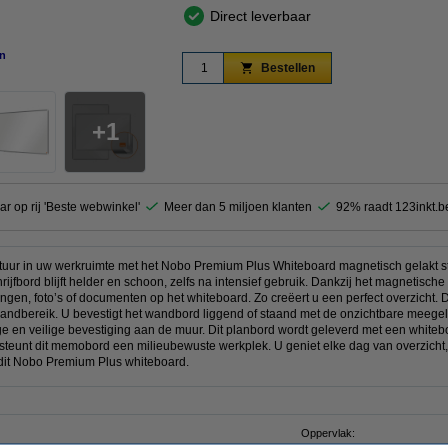
Direct leverbaar
n
vergroten
Bestellen
1
ar op rij 'Beste webwinkel'
Meer dan 5 miljoen klanten
92% raadt 123inkt.b
uctuur in uw werkruimte met het Nobo Premium Plus Whiteboard magnetisch gelakt s
rijfbord blijft helder en schoon, zelfs na intensief gebruik. Dankzij het magnetisch
gen, foto’s of documenten op het whiteboard. Zo creëert u een perfect overzicht
handbereik. U bevestigt het wandbord liggend of staand met de onzichtbare meeg
ge en veilige bevestiging aan de muur. Dit planbord wordt geleverd met een whiteb
steunt dit memobord een milieubewuste werkplek. U geniet elke dag van overzicht
it Nobo Premium Plus whiteboard.
Oppervlak: