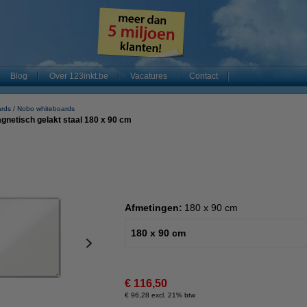
Blog
Over 123inkt.be
Vacatures
Contact
ards
Nobo whiteboards
netisch gelakt staal 180 x 90 cm
Afmetingen:
180 x 90 cm
180 x 90 cm
€ 116,50
€ 96,28 excl. 21% btw