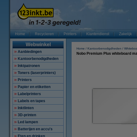
Home
Recycleren
Printers
Klantendienst
Zakelijk
Webwinkel
Home
Kantoorbenodigdheden
Whitebo
Aanbiedingen
Nobo Premium Plus whiteboard mag
Kantoorbenodigdheden
Inktpatronen
Toners (laserprinters)
Printers
Papier en etiketten
Labelprinters
Labels en tapes
Inktlinten
3D-printen
Led lampen
Batterijen en accu's
Eten en drinken