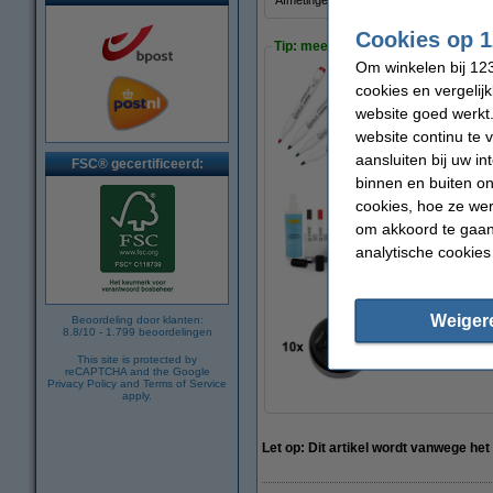
Afmetingen:
Cookies op 1
Tip: meebestellen
Om winkelen bij 123
cookies en vergelij
Aanbieding: 123in
website goed werkt.
€ 6,95
website continu te 
aansluiten bij uw i
FSC® gecertificeerd:
binnen en buiten on
cookies, hoe ze we
123inkt whiteboard 
om akkoord te gaan.
€ 21,95
analytische cookies
Weiger
Beoordeling door klanten:
8.8
/
10
-
1.799
beoordelingen
123inkt magneten 
€ 2,75
This site is protected by
reCAPTCHA and the Google
Privacy Policy
and
Terms of Service
apply.
Let op: Dit artikel wordt vanwege he