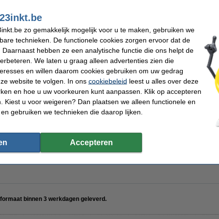
180 x 90 cm (LxB)
Soort:
23inkt.be
inkt.be zo gemakkelijk mogelijk voor u te maken, gebruiken we
kbare technieken. De functionele cookies zorgen ervoor dat de
kt set whiteboard markers zwart/rood/blauw/groen (2,5 mm rond)
 Daarnaast hebben ze een analytische functie die ons helpt de
verbeteren. We laten u graag alleen advertenties zien die
nteresses en willen daarom cookies gebruiken om uw gedrag
ze website te volgen. In ons
cookiebeleid
leest u alles over deze
rken en hoe u uw voorkeuren kunt aanpassen. Klik op accepteren
starterkit
 Kiest u voor weigeren? Dan plaatsen we alleen functionele en
 en gebruiken we technieken die daarop lijken.
en
Accepteren
20 mm zwart (10 stuks)
t formaat binnen 3 werkdagen geleverd.