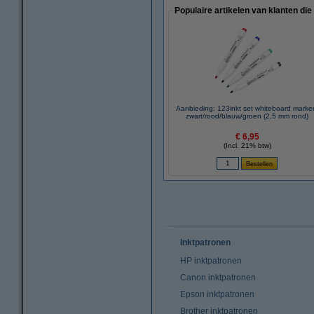
Populaire artikelen van klanten die
Aanbieding: 123inkt set whiteboard marke
zwart/rood/blauw/groen (2,5 mm rond)
€ 6,95
(Incl. 21% btw)
Inktpatronen
HP inktpatronen
Canon inktpatronen
Epson inktpatronen
Brother inktpatronen