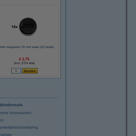
inkt magneten 20 mm zwart (10 stuks)
€ 2,75
(Incl. 21% btw)
ijfsinformatie
mene Voorwaarden
acy
ankelijkheidsverklaring
merken