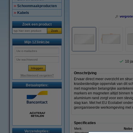
Schoonmaakproducten
Kabels
vergrote
Zoek een product
Zoek
Mijn 123inkt.be
10 ja
Omschrijving
Wachtwoord vergeten?
Ervaar direct meer overzicht en str
krasbestendige oppervlak van dit sch
Betaalopties:
met magneten belangrijke aantekenin
markers en magneten altijd binnen 
aluminium rand zorgt voor een stevi
slag kan. Met het EU Ecolabel onder
georganiseerde werkomgeving met d
Specificaties
Merk:
Nobo
Verzendopties: