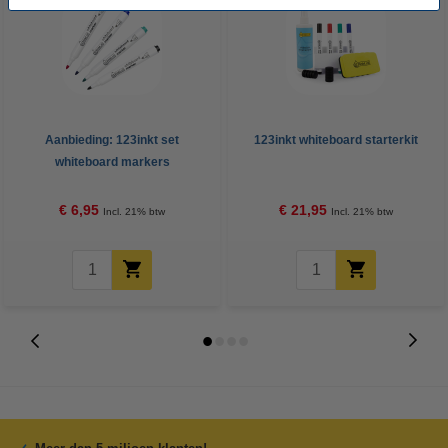
Aanbieding: 123inkt set
123inkt whiteboard starterkit
whiteboard markers
zwart/rood/blauw/groen (2,5 mm
rond)
€ 6,95
€ 21,95
Incl. 21% btw
Incl. 21% btw