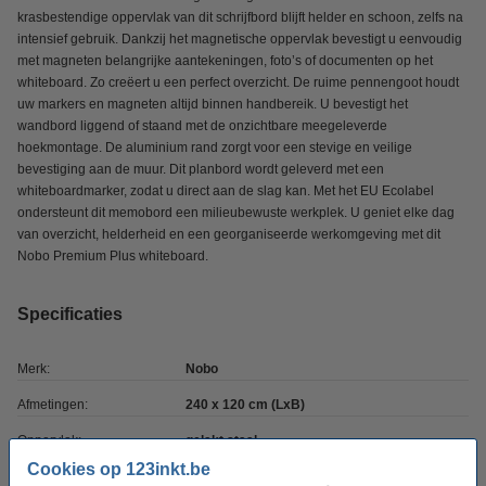
krasbestendige oppervlak van dit schrijfbord blijft helder en schoon, zelfs na
intensief gebruik. Dankzij het magnetische oppervlak bevestigt u eenvoudig
met magneten belangrijke aantekeningen, foto’s of documenten op het
whiteboard. Zo creëert u een perfect overzicht. De ruime pennengoot houdt
uw markers en magneten altijd binnen handbereik. U bevestigt het
wandbord liggend of staand met de onzichtbare meegeleverde
hoekmontage. De aluminium rand zorgt voor een stevige en veilige
bevestiging aan de muur. Dit planbord wordt geleverd met een
whiteboardmarker, zodat u direct aan de slag kan. Met het EU Ecolabel
ondersteunt dit memobord een milieubewuste werkplek. U geniet elke dag
van overzicht, helderheid en een georganiseerde werkomgeving met dit
Nobo Premium Plus whiteboard.
Specificaties
Merk:
Nobo
Afmetingen:
240 x 120 cm (LxB)
Oppervlak:
gelakt staal
Cookies op 123inkt.be
Soort:
magnetisch