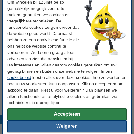
Om winkelen bij 123inkt.be zo
gemakkelijk mogelijk voor u te
maken, gebruiken we cookies en
Tip: meebestellen
vergelijkbare technieken. De
Aanbieding: 123inkt set whiteboard markers
functionele cookies zorgen ervoor dat
zwart/rood/blauw/groen (2,5 mm rond)
de website goed werkt. Daarnaast
€ 6,95
hebben ze een analytische functie die
ons helpt de website continu te
123inkt whiteboard starterkit
verbeteren. We laten u graag alleen
€ 21,95
advertenties zien die aansluiten bij
uw interesses en willen daarom cookies gebruiken om uw
123inkt magneten 20 mm zwart (10 stuks)
gedrag binnen en buiten onze website te volgen. In ons
€ 2,75
cookiebeleid
leest u alles over deze cookies, hoe ze werken en
hoe u uw voorkeuren kunt aanpassen. Klik op accepteren om
akkoord te gaan. Kiest u voor weigeren? Dan plaatsen we
Let op: Dit artikel wordt vanwege het formaat binnen 3 werkdagen
alleen functionele en analytische cookies en gebruiken we
geleverd.
technieken die daarop lijken.
Accepteren
Populaire producten
Weigeren