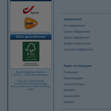
Inktpatronen
HP inktpatronen
Canon inktpatronen
FSC® gecertificeerd:
Epson inktpatronen
Brother inktpatronen
Lexmark inktpatronen
Papier en fotopapier
Beoordeling door klanten:
Fotopapier
8.8
/
10
-
1.799
beoordelingen
Kopieerpapier
This site is protected by
reCAPTCHA and the Google
Double A Paper
Privacy Policy
and
Terms of Service
apply.
Etiketten
Kassarollen
Markers