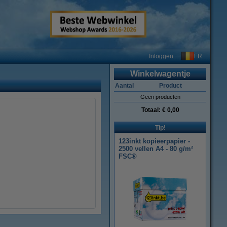
FR
Inloggen
Winkelwagentje
Aantal
Product
Geen producten
Totaal:
€ 0,00
Tip!
123inkt kopieerpapier -
2500 vellen A4 - 80 g/m²
FSC®