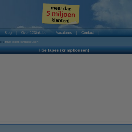
Blog
Over 123inkt.be
Vacatures
Contact
er
HSe tapes (krimpkousen)
HSe tapes (krimpkousen)