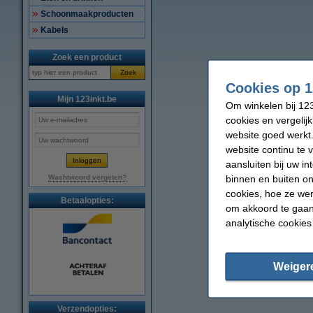
Schoonmaakproducten
Kabels
Zoek een product
Zoek
Cookies op 1
Mijn 123inkt.be
Om winkelen bij 123
cookies en vergelij
website goed werkt.
website continu te 
aansluiten bij uw i
binnen en buiten on
Wachtwoord vergeten?
cookies, hoe ze we
Betaalopties:
om akkoord te gaan.
analytische cookies
Weiger
Verzendopties: