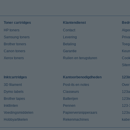
Toner cartridges
Klantendienst
Bedr
HP toners
Contact
Alge
Samsung toners
Levering
Priv
Brother toners
Betaling
Toeg
Canon toners
Garantie
Keur
Xerox toners
Ruilen en terugsturen
Cook
Site
Inktcartridges
Kantoorbenodigdheden
123i
3D filament
Post-its en notes
Over
Dymo labels
Classeurs
123a
Brother tapes
Batterijen
123l
Inktlinten
Pennen
123-
Voedingsmiddelen
Papierversnipperaars
123s
Hobbyartikelen
Rekenmachines
kabe