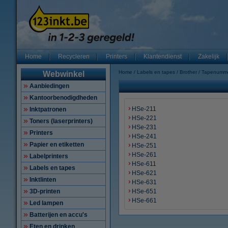
Home
Recycleren
Printers
Klantendienst
Zakelijk
Home
Labels en tapes
Brother
Tapenumm
Webwinkel
Aanbiedingen
Kantoorbenodigdheden
HSe-211
Inktpatronen
HSe-221
Toners (laserprinters)
HSe-231
Printers
HSe-241
Papier en etiketten
HSe-251
HSe-261
Labelprinters
HSe-611
Labels en tapes
HSe-621
Inktlinten
HSe-631
3D-printen
HSe-651
HSe-661
Led lampen
Batterijen en accu's
Eten en drinken