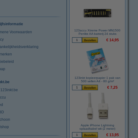
ijfsinformatie
123accu Xtreme Power MN1500
mene Voorwaarden
Penlite AA batterij 24 stuks
acy
€ 14,95
ankelijkheidsverklaring
merken
iebeleid
map
123inkt kopieerpapier 1 pak van
500 vellen A4 - 80 g/m²
nkt.be
€ 7,25
 123inkt.be
ccu
ed
3D
choon
Apple iPhone Lightning
lshop
oplaadkabel wit (2 meter)
€ 13,95