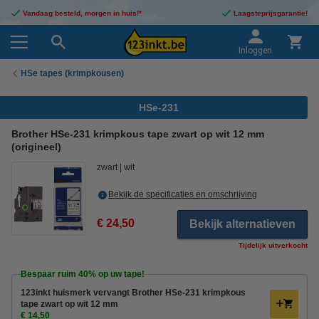
Vandaag besteld, morgen in huis!*
Laagsteprijsgarantie!
Inloggen
HSe tapes (krimpkousen)
HSe-231
Brother HSe-231 krimpkous tape zwart op wit 12 mm
(origineel)
zwart
wit
Bekijk de specificaties en omschrijving
€ 24,50
Bekijk alternatieven
Tijdelijk uitverkocht
Bespaar ruim
40%
op uw tape!
123inkt huismerk vervangt Brother HSe-231 krimpkous
tape zwart op wit 12 mm
€ 14,50