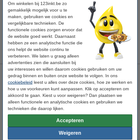
Om winkelen bij 123inkt.be zo
Aanbieding: 123inkt huismerk vervangt 5x Brother HSe-231
gemakkelijk mogelijk voor u te
krimpkous tape zwart op wit 12 mm
maken, gebruiken we cookies en
€ 71,50
vergelijkbare technieken. De
Tip
functionele cookies zorgen ervoor dat
Wij adviseren u om deze tape i.p.v. het originele tape te nemen.
de website goed werkt. Daarnaast
hebben ze een analytische functie die
ons helpt de website continu te
Let op: niet geschikt voor de Brother PT-D200, PT-E110VP en PT-P300BT.
verbeteren. We laten u graag alleen
advertenties zien die aansluiten bij
uw interesses en willen daarom cookies gebruiken om uw
Aanbieding: 123inkt huismerk vervangt 5x Brother HSe-231
gedrag binnen en buiten onze website te volgen. In ons
krimpkous tape zwart op wit 12 mm
cookiebeleid
leest u alles over deze cookies, hoe ze werken en
123inkt
zwart
wit
11,7 mm x 1,5 m (BxL)
hoe u uw voorkeuren kunt aanpassen. Klik op accepteren om
akkoord te gaan. Kiest u voor weigeren? Dan plaatsen we
Bekijk de specificaties en omschrijving
alleen functionele en analytische cookies en gebruiken we
Direct leverbaar
technieken die daarop lijken.
Morgen in huis
Accepteren
€ 71,50
Bestellen
Weigeren