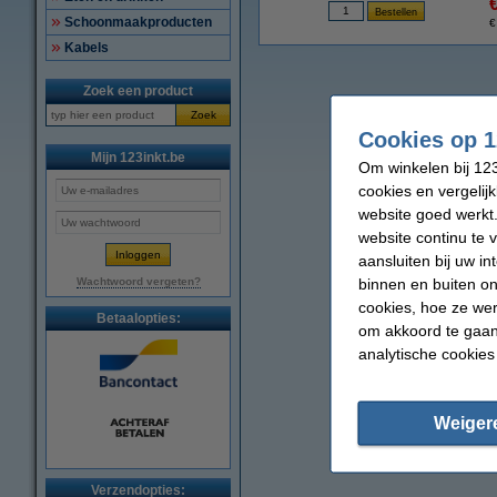
Schoonmaakproducten
€
Kabels
Zoek een product
Zoek
Cookies op 1
Mijn 123inkt.be
Om winkelen bij 123
cookies en vergelij
website goed werkt.
website continu te 
aansluiten bij uw i
binnen en buiten on
Wachtwoord vergeten?
cookies, hoe ze we
Betaalopties:
om akkoord te gaan.
analytische cookies
Weiger
Verzendopties: