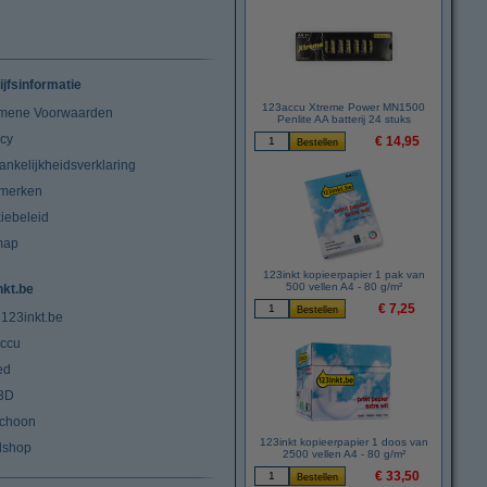
ijfsinformatie
123accu Xtreme Power MN1500
mene Voorwaarden
Penlite AA batterij 24 stuks
acy
€ 14,95
ankelijkheidsverklaring
merken
iebeleid
map
123inkt kopieerpapier 1 pak van
500 vellen A4 - 80 g/m²
nkt.be
€ 7,25
 123inkt.be
ccu
ed
3D
choon
123inkt kopieerpapier 1 doos van
lshop
2500 vellen A4 - 80 g/m²
€ 33,50