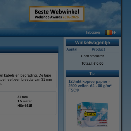
FR
Inloggen
Winkelwagentje
Aantal
Product
Geen producten
Totaal:
€ 0,00
Tip!
an kabels en bedrading. De tape
 tape heeft een breedte van 31 mm
123inkt kopieerpapier -
m.
2500 vellen A4 - 80 g/m²
FSC®
31 mm
1.5 meter
HSe-661E