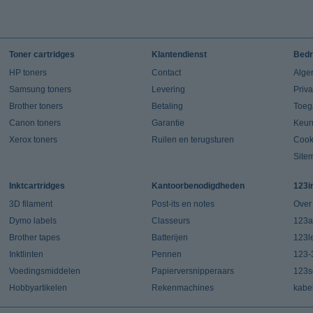
Toner cartridges
Klantendienst
Bedr
HP toners
Contact
Alge
Samsung toners
Levering
Priv
Brother toners
Betaling
Toeg
Canon toners
Garantie
Keur
Xerox toners
Ruilen en terugsturen
Cook
Site
Inktcartridges
Kantoorbenodigdheden
123i
3D filament
Post-its en notes
Over
Dymo labels
Classeurs
123a
Brother tapes
Batterijen
123l
Inktlinten
Pennen
123-
Voedingsmiddelen
Papierversnipperaars
123s
Hobbyartikelen
Rekenmachines
kabe