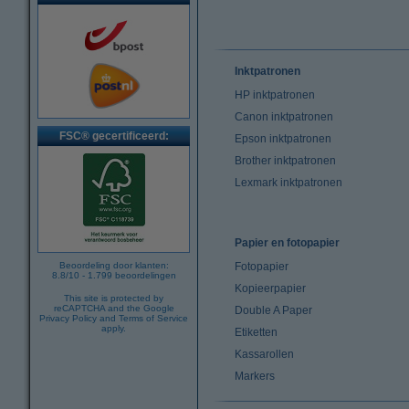
Inktpatronen
HP inktpatronen
Canon inktpatronen
FSC® gecertificeerd:
Epson inktpatronen
Brother inktpatronen
Lexmark inktpatronen
Papier en fotopapier
Beoordeling door klanten:
Fotopapier
8.8
/
10
-
1.799
beoordelingen
Kopieerpapier
This site is protected by
reCAPTCHA and the Google
Double A Paper
Privacy Policy
and
Terms of Service
apply.
Etiketten
Kassarollen
Markers