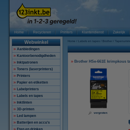
Home
Recycleren
Printers
Klantendienst
Zakelijk
Home
Labels en tapes
Brother
Tapenumm
Webwinkel
Aanbiedingen
Kantoorbenodigdheden
Brother HSe-661E krimpkous ta
Inktpatronen
Toners (laserprinters)
Printers
Papier en etiketten
Labelprinters
Labels en tapes
Inktlinten
3D-printen
vergroten
Led lampen
Batterijen en accu's
Eten en drinken