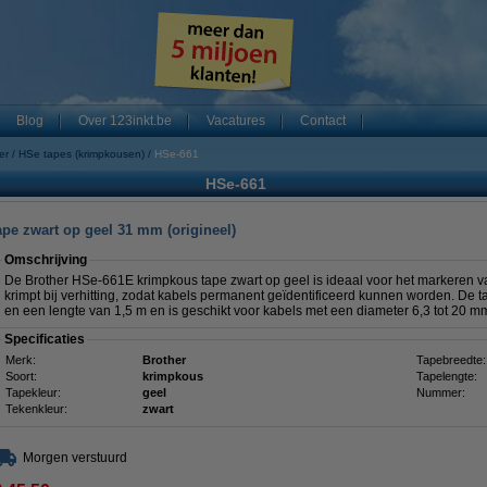
Blog
Over 123inkt.be
Vacatures
Contact
er
HSe tapes (krimpkousen)
HSe-661
HSe-661
pe zwart op geel 31 mm (origineel)
Omschrijving
De Brother HSe-661E krimpkous tape zwart op geel is ideaal voor het markeren v
krimpt bij verhitting, zodat kabels permanent geïdentificeerd kunnen worden. De
en een lengte van 1,5 m en is geschikt voor kabels met een diameter 6,3 tot 20 m
Specificaties
Merk:
Brother
Tapebreedte:
Soort:
krimpkous
Tapelengte:
Tapekleur:
geel
Nummer:
Tekenkleur:
zwart
Morgen verstuurd