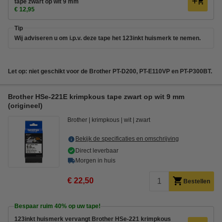
tape zwart op wit 9 mm
€ 12,95
Tip
Wij adviseren u om i.p.v. deze tape het 123inkt huismerk te nemen.
Let op: niet geschikt voor de Brother PT-D200, PT-E110VP en PT-P300BT.
Brother HSe-221E krimpkous tape zwart op wit 9 mm
(origineel)
Brother
krimpkous
wit
zwart
Bekijk de specificaties en omschrijving
Direct leverbaar
Morgen in huis
€ 22,50
Bestellen
Bespaar ruim
40%
op uw tape!
123inkt huismerk vervangt Brother HSe-221 krimpkous