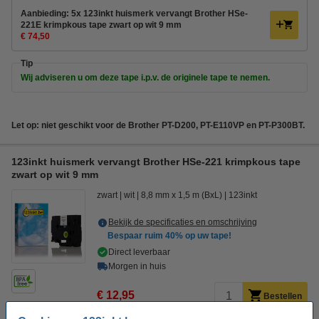
Aanbieding: 5x 123inkt huismerk vervangt Brother HSe-
221E krimpkous tape zwart op wit 9 mm
€ 74,50
Tip
Wij adviseren u om deze tape i.p.v. de originele tape te nemen.
Let op: niet geschikt voor de Brother PT-D200, PT-E110VP en PT-P300BT.
123inkt huismerk vervangt Brother HSe-221 krimpkous tape
zwart op wit 9 mm
zwart
wit
8,8 mm x 1,5 m (BxL)
123inkt
Bekijk de specificaties en omschrijving
Bespaar ruim
40%
op uw tape!
Direct leverbaar
Morgen in huis
€ 12,95
Bestellen