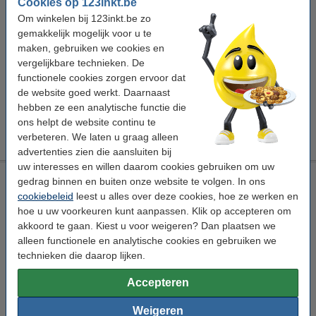
Cookies op 123inkt.be
Winstpakker!
Om winkelen bij 123inkt.be zo
Aanbieding: 5x 123inkt huismerk vervangt Brother HSe-221
gemakkelijk mogelijk voor u te
krimpkous tape zwart op wit 9 mm
maken, gebruiken we cookies en
€ 63,50
vergelijkbare technieken. De
functionele cookies zorgen ervoor dat
Tip
de website goed werkt. Daarnaast
Wij adviseren u om deze tape i.p.v. het originele tape te nemen.
hebben ze een analytische functie die
ons helpt de website continu te
verbeteren. We laten u graag alleen
Let op: niet geschikt voor de Brother PT-D200, PT-E110VP en PT-P300BT.
advertenties zien die aansluiten bij
uw interesses en willen daarom cookies gebruiken om uw
Aanbieding: 5x 123inkt huismerk vervangt Brother HSe-221E
gedrag binnen en buiten onze website te volgen. In ons
krimpkous tape zwart op wit 9 mm
cookiebeleid
leest u alles over deze cookies, hoe ze werken en
hoe u uw voorkeuren kunt aanpassen. Klik op accepteren om
krimpkous
wit
akkoord te gaan. Kiest u voor weigeren? Dan plaatsen we
Bekijk de specificaties en omschrijving
alleen functionele en analytische cookies en gebruiken we
technieken die daarop lijken.
Direct leverbaar
Morgen in huis
Accepteren
€ 74,50
Bestellen
Weigeren