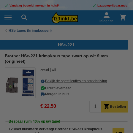
Vandaag besteld, morgen in huis!*
Laagsteprijsgarantie!
Inloggen
HSe tapes (krimpkousen)
HSe-221
Brother HSe-221 krimpkous tape zwart op wit 9 mm
(origineel)
zwart
wit
Bekijk de specificaties en omschrijving
Direct leverbaar
Morgen in huis
€ 22,50
Bestellen
Bespaar ruim
40%
op uw tape!
123inkt huismerk vervangt Brother HSe-221 krimpkous