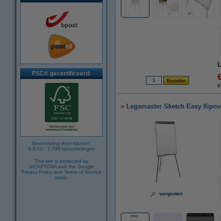
L
FSC® gecertificeerd:
€
Legamaster Sketch Easy flipov
Beoordeling door klanten:
8.8
/
10
-
1.799
beoordelingen
This site is protected by
reCAPTCHA and the Google
Privacy Policy
and
Terms of Service
apply.
vergroten