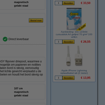
magnetisch
€ 33,50
gelakt staal
Aanbieding: 10x 123inkt
cursusblok A4 gelijnd 70 g/m² 100
vellen
Direct leverbaar
€ 26,55
SY flipover driepoot, waarmee u
mogelijk om papieren en notities
stalen bord is stevig, eenvoudig
Apple iPhone Lightning
et lichte gewicht verplaatst u de
oplaadkabel wit (2 meter)
ebelen en houdt het bord stevig op
€ 13,95
107 cm
magnetisch
gelakt staal