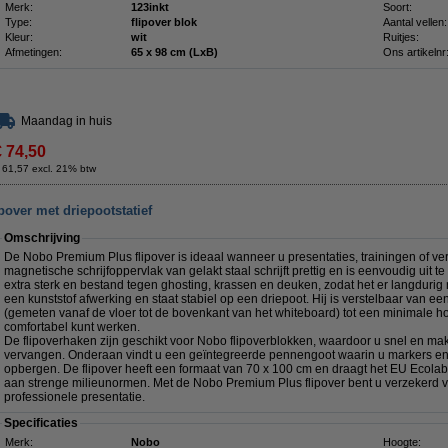
Merk:
123inkt
Soort:
Type:
flipover blok
Aantal vellen:
Kleur:
wit
Ruitjes:
Afmetingen:
65 x 98 cm (LxB)
Ons artikelnr
Maandag in huis
€ 74,50
 61,57 excl. 21% btw
over met driepootstatief
Omschrijving
De Nobo Premium Plus flipover is ideaal wanneer u presentaties, trainingen of ve
magnetische schrijfoppervlak van gelakt staal schrijft prettig en is eenvoudig uit t
extra sterk en bestand tegen ghosting, krassen en deuken, zodat het er langdurig ne
een kunststof afwerking en staat stabiel op een driepoot. Hij is verstelbaar van
(gemeten vanaf de vloer tot de bovenkant van het whiteboard) tot een minimale h
comfortabel kunt werken.
De flipoverhaken zijn geschikt voor Nobo flipoverblokken, waardoor u snel en mak
vervangen. Onderaan vindt u een geïntegreerde pennengoot waarin u markers en 
opbergen. De flipover heeft een formaat van 70 x 100 cm en draagt het EU Ecolabe
aan strenge milieunormen. Met de Nobo Premium Plus flipover bent u verzekerd v
professionele presentatie.
Specificaties
Merk:
Nobo
Hoogte: