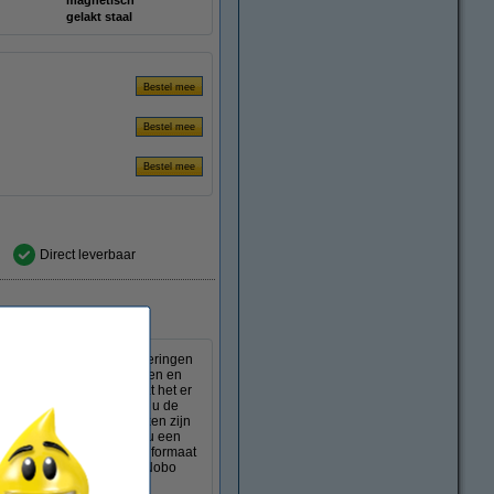
magnetisch
gelakt staal
Direct leverbaar
 uw presentaties, vergaderingen
oor u prettig kunt schrijven en
 krassen en deuken, zodat het er
el met wieltjes verplaatst u de
n 1860 mm. De flipoverhaken zijn
ervangen. Onderaan vindt u een
art. Het bord heeft een formaat
enge milieueisen. Met de Nobo