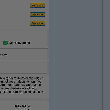
Direct leverbaar
e aan
in vergaderruimtes eenvoudig en
van notities en documenten met
bord perfect aan uw werkruimte
es en presentaties efficiënt
n last heeft van wiebelen. Met deze
187 - 107 cm