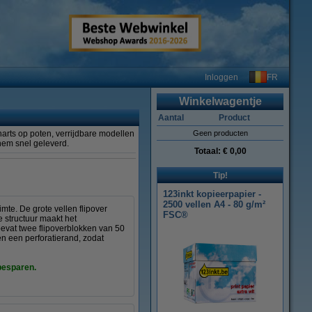
FR
Inloggen
Winkelwagentje
Aantal
Product
harts op poten, verrijdbare modellen
Geen producten
 hem snel geleverd.
Totaal:
€ 0,00
Tip!
123inkt kopieerpapier -
2500 vellen A4 - 80 g/m²
imte. De grote vellen flipover
FSC®
e structuur maakt het
bevat twee flipoverblokken van 50
n een perforatierand, zodat
besparen.