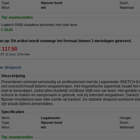
Type:
flipover bord
Soort:
Kleur:
wit
Materiaal:
Tip: meebestellen
Logitech R400 draadloze presenter met rode laser
€ 29,50
et op: Dit artikel wordt vanwege het formaat binnen 3 werkdagen geleverd.
€ 117,50
 97,11 excl. 21% btw
er driepoot
Omschrijving
Presenteren verloopt eenvoudig en professioneel met de Legamaster SKETCH EA
vlot overzicht houdt tijdens vergaderingen. Het magnetische oppervlak maakt het 
snel te bevestigen, zodat alles duidelijk zichtbaar blijft voor uw team. Het gelakte 
schoon te maken en aangenaam in gebruik, ook bij intensief vergaderen. Dankzij h
flipover moeiteloos naar elke ruimte op kantoor. De stabiele driepoot voorkomt wi
zijn plaats tijdens presentaties.
Specificaties
Merk:
Legamaster
Hoogte:
Type:
flipover bord
Soort:
Kleur:
wit
Materiaal:
Tip: meebestellen