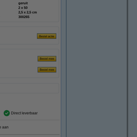
geruit
2 x 50
2,5 x 2,5 cm
:
300265
Direct leverbaar
e aan