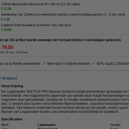
123inkt flipoverblok blanco/ruit 65 x 98 cm (2 x 50 vellen)
€ 27,50
Aanbieding: Set 123inkt eco whiteboard markers zwart/rood/blauw/groen (1 - 3 mm rond)
€ 7,50
Logitech R400 draadloze presenter met rode laser
€ 29,50
et op: Dit artikel wordt vanwege het formaat binnen 3 werkdagen geleverd.
€ 79,50
 65,70 excl. 21% btw
ar op rij 'Beste webwinkel'
Meer dan 5 miljoen klanten
92% raadt 123inkt.b
r driepoot
Omschrijving
De Legamaster SKETCH PRO flipover driepoot maakt presenteren op kantoor en 
overzichtelijk. Het magnetische oppervlak van gelakt staal maakt het bevestigen 
magneten zeer gemakkelijk. Dankzij de in hoogte verstelbare driepoot past u het 
aan. U wisselt snel tussen verschillende flipoverblokken, waardoor brainstormsessi
verlopen. Het stabiele onderstel houdt het bord stevig op zijn plaats, zodat u gee
flipover van Legamaster houdt u uw presentaties overzichtelijk en praktisch.
Specificaties
Merk:
Legamaster
Hoogte: