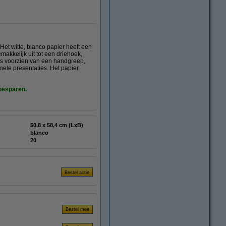
 Het witte, blanco papier heeft een
makkelijk uit tot een driehoek,
 is voorzien van een handgreep,
ele presentaties. Het papier
 besparen.
50,8 x 58,4 cm (LxB)
blanco
20