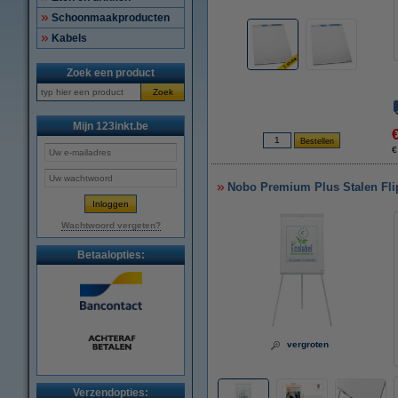
Schoonmaakproducten
Kabels
Zoek een product
Zoek
Mijn 123inkt.be
€
Nobo Premium Plus Stalen Flip
Wachtwoord vergeten?
Betaalopties:
vergroten
Verzendopties: