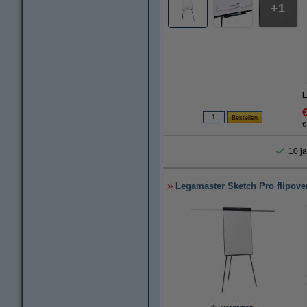
1
L
€
10 ja
Legamaster Sketch Pro flipove