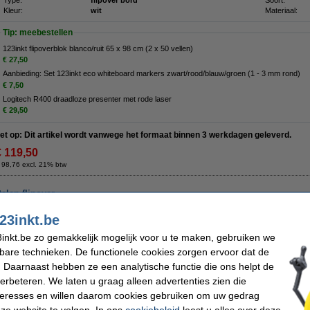
Type:
flipover bord
Soort:
Kleur:
wit
Materiaal:
Tip: meebestellen
123inkt flipoverblok blanco/ruit 65 x 98 cm (2 x 50 vellen)
€ 27,50
Aanbieding: Set 123inkt eco whiteboard markers zwart/rood/blauw/groen (1 - 3 mm rond)
€ 7,50
Logitech R400 draadloze presenter met rode laser
€ 29,50
et op: Dit artikel wordt vanwege het formaat binnen 3 werkdagen geleverd.
€ 119,50
 98,76 excl. 21% btw
len flipover
Omschrijving
23inkt.be
De Nobo Premium Plus mobiele flipover is een handige en stevige oplossing voor
en trainingen. Het magnetische schrijfoppervlak is gemaakt van gelakt staal, waard
inkt.be zo gemakkelijk mogelijk voor u te maken, gebruiken we
alles eenvoudig kunt uitwissen. Het bord is duurzaam en bestand tegen ghosting,
kbare technieken. De functionele cookies zorgen ervoor dat de
langdurig goed blijft uitzien. Dankzij de kunststof afwerking en het mobiele onderst
flipover moeiteloos naar elke ruimte. De flipover heeft een vaste totale hoogte va
 Daarnaast hebben ze een analytische functie die ons helpt de
geschikt voor Nobo flipoverblokken, waardoor u snel papier kunt toevoegen of v
verbeteren. We laten u graag alleen advertenties zien die
geïntegreerde pennengoot waarin u markers en magneten binnen handbereik bewa
van 70 x 100 cm en draagt het EU Ecolabel, wat aangeeft dat het voldoet aan str
nteresses en willen daarom cookies gebruiken om uw gedrag
Premium Plus mobiele flipover presenteert u altijd duidelijk en professioneel.
ze website te volgen. In ons
cookiebeleid
leest u alles over deze