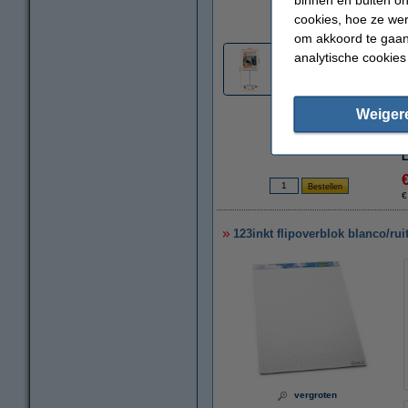
vergroten
cookies, hoe ze we
om akkoord te gaan.
analytische cookies
1
Weiger
L
€
123inkt flipoverblok blanco/ruit
vergroten