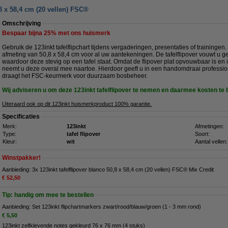
,8 x 58,4 cm (20 vellen) FSC®
Omschrijving
Bespaar bijna
25%
met ons huismerk
Gebruik de 123inkt tafelflipchart tijdens vergaderingen, presentaties of trainingen.
afmeting van 50,8 x 58,4 cm voor al uw aantekeningen. De tafelflipover vouwt u ge
waardoor deze stevig op een tafel staat. Omdat de flipover plat opvouwbaar is en
neemt u deze overal mee naartoe. Hierdoor geeft u in een handomdraai profession
draagt het FSC-keurmerk voor duurzaam bosbeheer.
Wij adviseren u om deze 123inkt tafelflipover te nemen en daarmee kosten te
Uiteraard ook op dit 123inkt huismerkproduct 100% garantie.
Specificaties
Merk:
123inkt
Afmetingen:
Type:
tafel flipover
Soort:
Kleur:
wit
Aantal vellen:
Winstpakker!
Aanbieding: 3x 123inkt tafelflipover blanco 50,8 x 58,4 cm (20 vellen) FSC® Mix Credit
€ 52,50
Tip: handig om mee te bestellen
Aanbieding: Set 123inkt flipchartmarkers zwart/rood/blauw/groen (1 - 3 mm rond)
€ 5,50
123inkt zelfklevende notes gekleurd 76 x 76 mm (4 stuks)