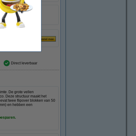
186 - 186 cm
magnetisch
gelakt staal
Direct leverbaar
imte. De grote vellen
nco. Deze structuur maakt het
bevat twee flipover blokken van 50
5 mm) en hebben een
 besparen.