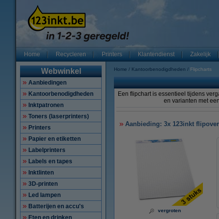
Home
Recycleren
Printers
Klantendienst
Zakelijk
Home
Kantoorbenodigdheden
Flipcharts
Webwinkel
Aanbiedingen
Kantoorbenodigdheden
Een flipchart is essentieel tijdens ve
en varianten met een
Inktpatronen
Toners (laserprinters)
Aanbieding: 3x 123inkt flipover
Printers
Papier en etiketten
Labelprinters
Labels en tapes
Inktlinten
3D-printen
Led lampen
Batterijen en accu's
vergroten
Eten en drinken