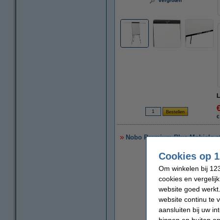
vergroten
L
€
Nobo Premium Plus Mobiele sta
Cookies op 1
Om winkelen bij 123
cookies en vergelij
website goed werkt.
website continu te 
aansluiten bij uw i
binnen en buiten on