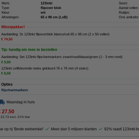
Merk:
123inkt
Soort:
Type:
flipover blok
Aantal vellen:
Kleur:
wit
Ruitjes:
Afmetingen:
65 x 98 cm (LxB)
Ons artikelnr
Winstpakker!
Aanbieding: 3x 123inkt flipoverblok blanco/ruit 65 x 98 cm (2 x 50 vellen)
€ 74,50
Tip: handig om mee te bestellen
Aanbieding: Set 123inkt flipchartmarkers zwart/rood/blauw/groen (1 - 3 mm rond)
€ 5,50
123inkt zelfklevende notes gekleurd 76 x 76 mm (4 stuks)
€ 6,50
Opties
flipchartmarkers
Maandag in huis
€ 27,50
 22,73 excl. 21% btw
ar op rij 'Beste webwinkel'
Meer dan 5 miljoen klanten
92% raadt 123inkt.b