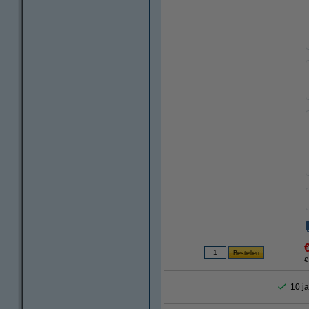
€
10 ja