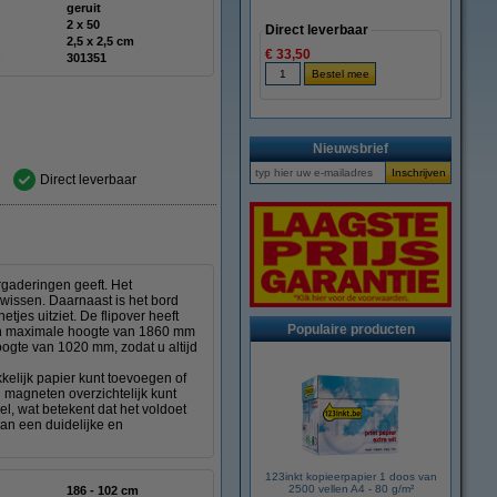
geruit
2 x 50
Direct leverbaar
2,5 x 2,5 cm
€ 33,50
:
301351
Nieuwsbrief
Direct leverbaar
rgaderingen geeft. Het
e wissen. Daarnaast is het bord
tjes uitziet. De flipover heeft
Populaire producten
 een maximale hoogte van 1860 mm
oogte van 1020 mm, zodat u altijd
kelijk papier kunt toevoegen of
magneten overzichtelijk kunt
l, wat betekent dat het voldoet
an een duidelijke en
123inkt kopieerpapier 1 doos van
2500 vellen A4 - 80 g/m²
186 - 102 cm