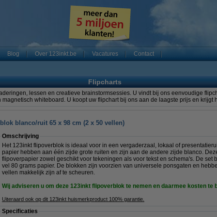
Blog
Over 123inkt.be
Vacatures
Contact
Flipcharts
rgaderingen, lessen en creatieve brainstormsessies. U vindt bij ons eenvoudige flipc
 magnetisch whiteboard. U koopt uw flipchart bij ons aan de laagste prijs en krijgt
blok blanco/ruit 65 x 98 cm (2 x 50 vellen)
Omschrijving
Het 123inkt flipoverblok is ideaal voor in een vergaderzaal, lokaal of presentatieru
papier hebben aan één zijde grote ruiten en zijn aan de andere zijde blanco. Dez
flipoverpapier zowel geschikt voor tekeningen als voor tekst en schema's. De set 
vel 80 grams papier. De blokken zijn voorzien van universele ponsgaten en hebbe
vellen makkelijk zijn af te scheuren.
Wij adviseren u om deze 123inkt flipoverblok te nemen en daarmee kosten te 
Uiteraard ook op dit 123inkt huismerkproduct 100% garantie.
Specificaties