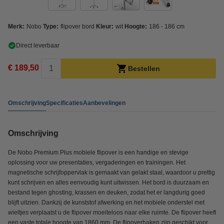
Merk:
Nobo
Type:
flipover bord
Kleur:
wit
Hoogte:
186 - 186 cm
Direct leverbaar
€ 189,50
Bestellen
Omschrijving
Specificaties
Aanbevelingen
Omschrijving
De Nobo Premium Plus mobiele flipover is een handige en stevige
oplossing voor uw presentaties, vergaderingen en trainingen. Het
magnetische schrijfoppervlak is gemaakt van gelakt staal, waardoor u prettig
kunt schrijven en alles eenvoudig kunt uitwissen. Het bord is duurzaam en
bestand tegen ghosting, krassen en deuken, zodat het er langdurig goed
blijft uitzien. Dankzij de kunststof afwerking en het mobiele onderstel met
wieltjes verplaatst u de flipover moeiteloos naar elke ruimte. De flipover heeft
een vaste totale hoogte van 1860 mm. De flipoverhaken zijn geschikt voor