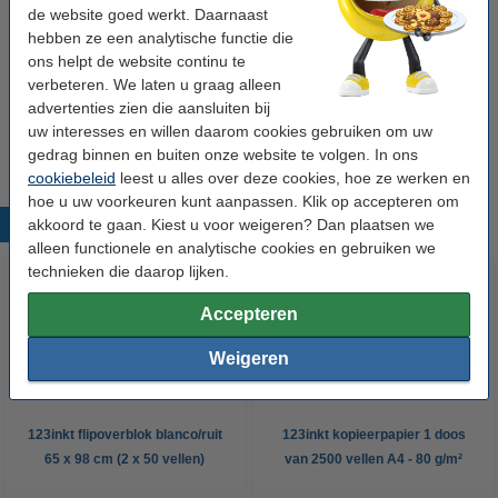
de website goed werkt. Daarnaast
Logitech R400 draadloze presenter met rode
hebben ze een analytische functie die
laser
ons helpt de website continu te
€ 29,50
verbeteren. We laten u graag alleen
advertenties zien die aansluiten bij
Let op: Dit artikel wordt vanwege het formaat binnen 3 werkdagen
uw interesses en willen daarom cookies gebruiken om uw
geleverd.
gedrag binnen en buiten onze website te volgen. In ons
cookiebeleid
leest u alles over deze cookies, hoe ze werken en
hoe u uw voorkeuren kunt aanpassen. Klik op accepteren om
akkoord te gaan. Kiest u voor weigeren? Dan plaatsen we
Populaire producten
alleen functionele en analytische cookies en gebruiken we
technieken die daarop lijken.
Accepteren
Weigeren
123inkt flipoverblok blanco/ruit
123inkt kopieerpapier 1 doos
65 x 98 cm (2 x 50 vellen)
van 2500 vellen A4 - 80 g/m²