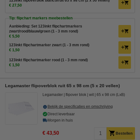
123inkt flipoverblok blanco/ruit 65 x 98 cm (2 x 50 vellen)
€ 27,50
Tip: flipchart markers meebestellen
Aanbieding: Set 123inkt flipchartmarkers
zwart/rood/blauw/groen (1 - 3 mm rond)
€ 5,50
123inkt flipchartmarker zwart (1 - 3 mm rond)
€ 1,50
123inkt flipchartmarker rood (1 - 3 mm rond)
€ 1,50
Legamaster flipoverblok ruit 65 x 98 cm (5 x 20 vellen)
Legamaster
flipover blok
wit
65 x 98 cm (LxB)
Bekijk de specificaties en omschrijving
Direct leverbaar
Morgen in huis
€ 43,50
Bestellen