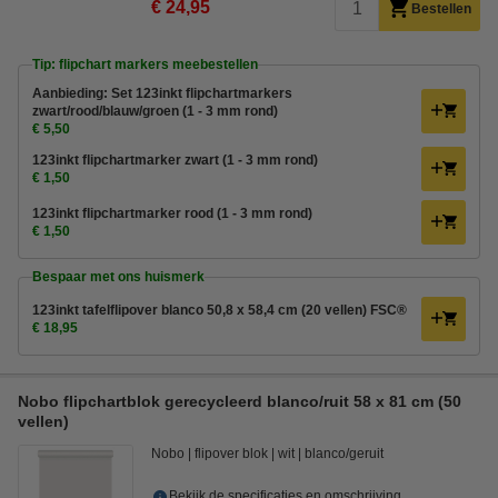
€ 24,95
Bestellen
Tip: flipchart markers meebestellen
Aanbieding: Set 123inkt flipchartmarkers
zwart/rood/blauw/groen (1 - 3 mm rond)
€ 5,50
123inkt flipchartmarker zwart (1 - 3 mm rond)
€ 1,50
123inkt flipchartmarker rood (1 - 3 mm rond)
€ 1,50
Bespaar met ons huismerk
123inkt tafelflipover blanco 50,8 x 58,4 cm (20 vellen) FSC®
€ 18,95
Nobo flipchartblok gerecycleerd blanco/ruit 58 x 81 cm (50
vellen)
Nobo
flipover blok
wit
blanco/geruit
Bekijk de specificaties en omschrijving