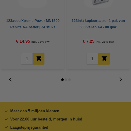
123accu Xtreme Power MN1500
123inkt kopieerpapier 1 pak van
Penlite AA batterij 24 stuks
500 vellen A4 - 80 g/m²
€ 14,95
€ 7,25
Incl. 21% btw
Incl. 21% btw
Meer dan 5 miljoen klanten!
Voor 22.00 uur besteld, morgen in huis!
Laagsteprijsgarantie!