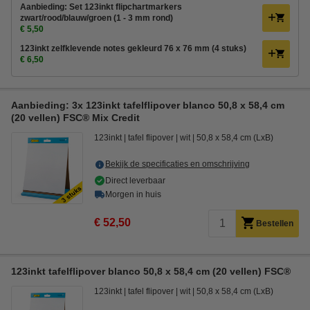
Aanbieding: Set 123inkt flipchartmarkers
zwart/rood/blauw/groen (1 - 3 mm rond)
€ 5,50
123inkt zelfklevende notes gekleurd 76 x 76 mm (4 stuks)
€ 6,50
Aanbieding: 3x 123inkt tafelflipover blanco 50,8 x 58,4 cm
(20 vellen) FSC® Mix Credit
123inkt
tafel flipover
wit
50,8 x 58,4 cm (LxB)
Bekijk de specificaties en omschrijving
Direct leverbaar
Morgen in huis
€ 52,50
Bestellen
123inkt tafelflipover blanco 50,8 x 58,4 cm (20 vellen) FSC®
123inkt
tafel flipover
wit
50,8 x 58,4 cm (LxB)