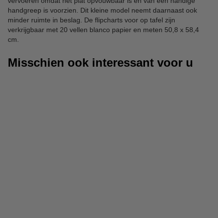
vervoeren omdat het plat opvouwbaar is en van een handige
handgreep is voorzien. Dit kleine model neemt daarnaast ook
minder ruimte in beslag. De flipcharts voor op tafel zijn
verkrijgbaar met 20 vellen blanco papier en meten 50,8 x 58,4
cm.
Misschien ook interessant voor u