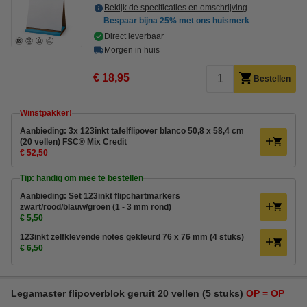
Bekijk de specificaties en omschrijving
Bespaar bijna
25%
met ons huismerk
Direct leverbaar
Morgen in huis
€ 18,95
Bestellen
Winstpakker!
Aanbieding: 3x 123inkt tafelflipover blanco 50,8 x 58,4 cm
(20 vellen) FSC® Mix Credit
€ 52,50
Tip: handig om mee te bestellen
Aanbieding: Set 123inkt flipchartmarkers
zwart/rood/blauw/groen (1 - 3 mm rond)
€ 5,50
123inkt zelfklevende notes gekleurd 76 x 76 mm (4 stuks)
€ 6,50
Legamaster flipoverblok geruit 20 vellen (5 stuks)
OP = OP