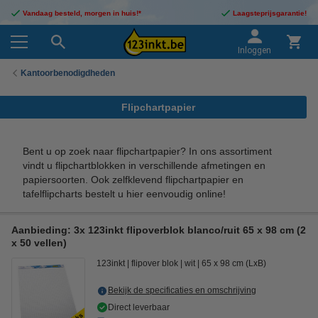
Vandaag besteld, morgen in huis!*
Laagsteprijsgarantie!
Inloggen
Kantoorbenodigdheden
Flipchartpapier
Bent u op zoek naar flipchartpapier? In ons assortiment
vindt u flipchartblokken in verschillende afmetingen en
papiersoorten. Ook zelfklevend flipchartpapier en
tafelflipcharts bestelt u hier eenvoudig online!
Aanbieding: 3x 123inkt flipoverblok blanco/ruit 65 x 98 cm (2
x 50 vellen)
123inkt
flipover blok
wit
65 x 98 cm (LxB)
Bekijk de specificaties en omschrijving
Direct leverbaar