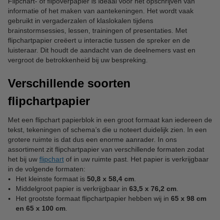
Flipchart- of flipoverpapier is ideaal voor het opschrijven van
informatie of het maken van aantekeningen. Het wordt vaak
gebruikt in vergaderzalen of klaslokalen tijdens
brainstormsessies, lessen, trainingen of presentaties. Met
flipchartpapier creëert u interactie tussen de spreker en de
luisteraar. Dit houdt de aandacht van de deelnemers vast en
vergroot de betrokkenheid bij uw bespreking.
Verschillende soorten
flipchartpapier
Met een flipchart papierblok in een groot formaat kan iedereen de
tekst, tekeningen of schema’s die u noteert duidelijk zien. In een
grotere ruimte is dat dus een enorme aanrader. In ons
assortiment zit flipchartpapier van verschillende formaten zodat
het bij uw
flipchart
of in uw ruimte past. Het papier is verkrijgbaar
in de volgende formaten:
Het kleinste formaat is
50,8 x 58,4 cm
.
Middelgroot papier is verkrijgbaar in
63,5 x 76,2 cm
.
Het grootste formaat flipchartpapier hebben wij in
65 x 98 cm
en 65 x 100 cm
.