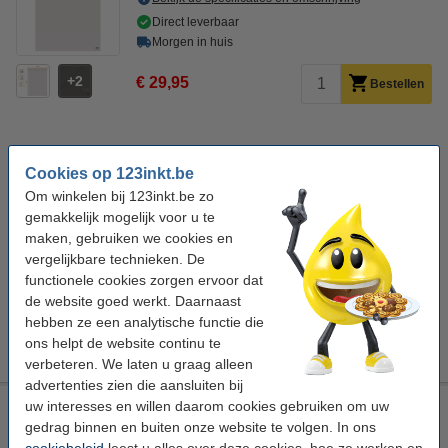
Direct leverbaar
Morgen in huis
2
€ 29,95
Bestellen
Bespaar met ons huismerk
Cookies op 123inkt.be
123inkt flipoverblok blanco/ruit 65 x 98 cm (2 x 50 vellen)
Om winkelen bij 123inkt.be zo
€ 27,50
gemakkelijk mogelijk voor u te
maken, gebruiken we cookies en
Tip: Meebestellen
vergelijkbare technieken. De
Aanbieding: Set 123inkt flipchartmarkers
functionele cookies zorgen ervoor dat
zwart/rood/blauw/groen (1 - 3 mm rond)
€ 5,50
de website goed werkt. Daarnaast
hebben ze een analytische functie die
123inkt flipchartmarker zwart (1 - 3 mm rond)
€ 1,50
ons helpt de website continu te
verbeteren. We laten u graag alleen
advertenties zien die aansluiten bij
uw interesses en willen daarom cookies gebruiken om uw
Oxford Smart Chart flipchartblok blanco 65 x 98 cm (3 x 20
vellen)
gedrag binnen en buiten onze website te volgen. In ons