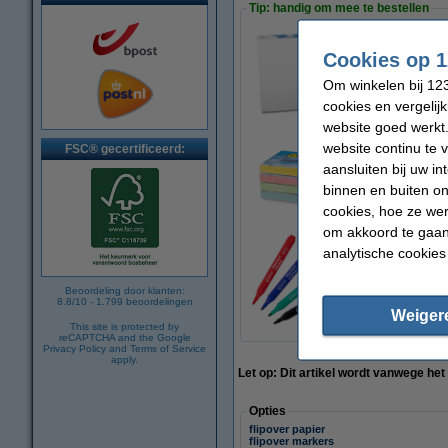
Tip: handig om mee te bestellen
Cookies op 1
123inkt flipoverblo
€ 27,50
Om winkelen bij 123
cookies en vergelij
website goed werkt.
website continu te 
FSC® gecertificeerd:
aansluiten bij uw i
123inkt zelfkleven
€ 6,50
binnen en buiten on
cookies, hoe ze we
om akkoord te gaan.
analytische cookies
Aanbieding: Set 12
€ 5,50
Beoordeling door klanten:
8.8
/
10
-
1.799
beoordelingen
Weiger
This site is protected by
reCAPTCHA and the Google
Privacy Policy
and
Terms of Service
apply.
Let op: Dit artikel wordt vanwege he
Opties
flipover papier
flipover markers