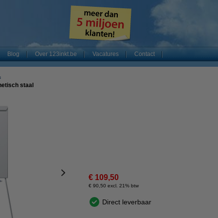
Blog
Over 123inkt.be
Vacatures
Contact
s
etisch staal
€ 109,50
€ 90,50 excl. 21% btw
Direct leverbaar