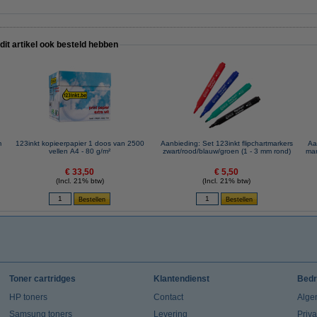
 dit artikel ook besteld hebben
m
123inkt kopieerpapier 1 doos van 2500
Aanbieding: Set 123inkt flipchartmarkers
Aa
vellen A4 - 80 g/m²
zwart/rood/blauw/groen (1 - 3 mm rond)
mar
€ 33,50
€ 5,50
(Incl. 21% btw)
(Incl. 21% btw)
Toner cartridges
Klantendienst
Bedr
HP toners
Contact
Alge
Samsung toners
Levering
Priv