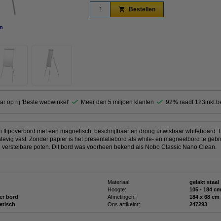
Bestellen
n
vergroten
ar op rij 'Beste webwinkel'
Meer dan 5 miljoen klanten
92% raadt 123inkt.b
flipoverbord met een magnetisch, beschrijfbaar en droog uitwisbaar whiteboard. 
stevig vast. Zonder papier is het presentatiebord als white- en magneetbord te gebr
 verstelbare poten. Dit bord was voorheen bekend als Nobo Classic Nano Clean.
Materiaal:
gelakt staal
Hoogte:
105 - 184 c
ver bord
Afmetingen:
184 x 68 
tisch
Ons artikelnr:
247293