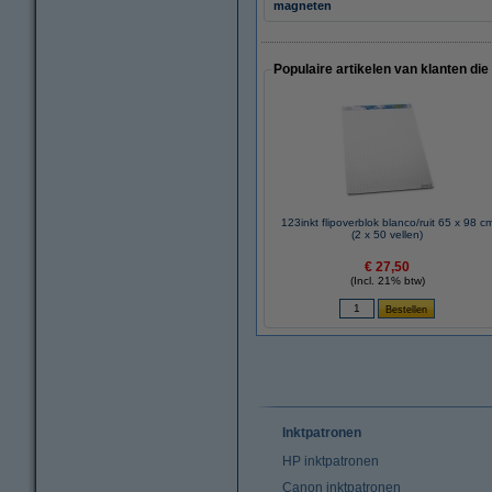
magneten
Populaire artikelen van klanten die
123inkt flipoverblok blanco/ruit 65 x 98 c
(2 x 50 vellen)
€ 27,50
(Incl. 21% btw)
Inktpatronen
HP inktpatronen
Canon inktpatronen