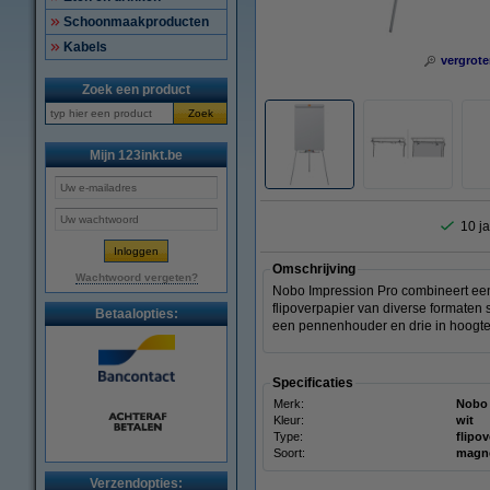
Schoonmaakproducten
Kabels
vergrote
Zoek een product
Zoek
Mijn 123inkt.be
10 ja
Omschrijving
Wachtwoord vergeten?
Nobo Impression Pro combineert een 
flipoverpapier van diverse formaten 
Betaalopties:
een pennenhouder en drie in hoogte
Specificaties
Merk:
Nobo
Kleur:
wit
Type:
flipo
Soort:
magne
Verzendopties: