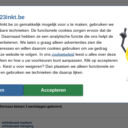
23inkt.be
k blanco/ruit 65 x 98 cm (2 x 50 vellen)
inkt.be zo gemakkelijk mogelijk voor u te maken, gebruiken we
kbare technieken. De functionele cookies zorgen ervoor dat de
 Daarnaast hebben ze een analytische functie die ons helpt de
verbeteren. We laten u graag alleen advertenties zien die
nteresses en willen daarom cookies gebruiken om uw gedrag
de notes gekleurd 76 x 76 mm (4 stuks)
ze website te volgen. In ons
cookiebeleid
leest u alles over deze
rken en hoe u uw voorkeuren kunt aanpassen. Klik op accepteren
 Kiest u voor weigeren? Dan plaatsen we alleen functionele en
 en gebruiken we technieken die daarop lijken.
3inkt flipchartmarkers zwart/rood/blauw/groen (1 - 3 mm rond)
en
Accepteren
t formaat binnen 3 werkdagen geleverd.
whiteboard markers
whiteboard reiniging