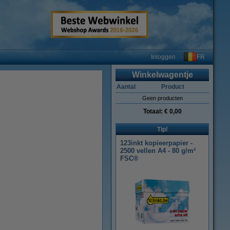
FR
Inloggen
Winkelwagentje
Aantal
Product
Geen producten
Totaal:
€ 0,00
Tip!
123inkt kopieerpapier -
2500 vellen A4 - 80 g/m²
FSC®