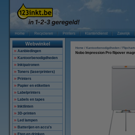
Home
Recycleren
Printers
Klantendienst
Zakelijk
Webwinkel
Home
Kantoorbenodigdheden
Flipchart
Aanbiedingen
Nobo Impression Pro flipover magn
Kantoorbenodigdheden
Inktpatronen
Toners (laserprinters)
Printers
Papier en etiketten
Labelprinters
Labels en tapes
Inktlinten
3D-printen
Led lampen
Batterijen en accu's
Eten en drinken