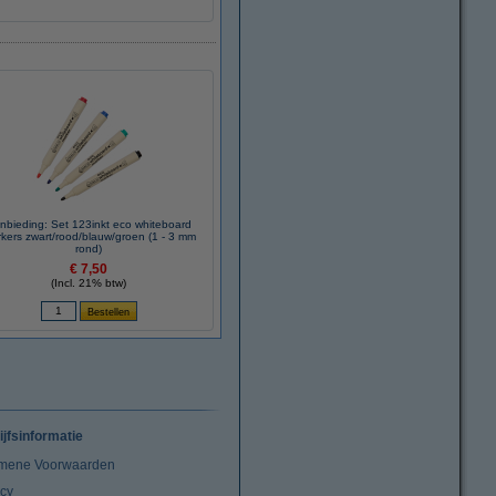
nbieding: Set 123inkt eco whiteboard
kers zwart/rood/blauw/groen (1 - 3 mm
rond)
€ 7,50
(Incl. 21% btw)
ijfsinformatie
mene Voorwaarden
acy