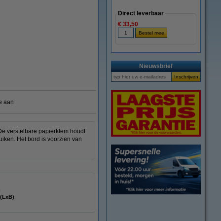
Direct leverbaar
€ 33,50
vergroten
Nieuwsbrief
e aan
De verstelbare papierklem houdt
uiken. Het bord is voorzien van
m
cm (LxB)