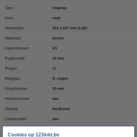
Type:
ringmap
Kleur:
rood
Afmetingen:
203 x 247 mm (LxB)
Materiaal:
karton
Papierformaat:
A5
Rugbreedte:
32 mm
Ringen:
17
Ringtype:
O -ringen
Ringdiameter:
20 mm
Hefmechaniek:
nee
Omslag:
hardcover
Labelhouder:
nee
Aantal:
1 stuk
Cookies op 123inkt.be