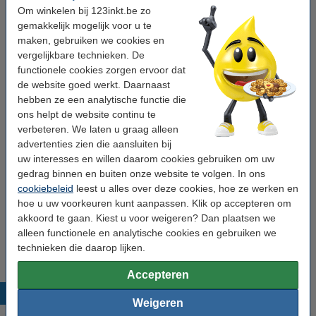
Om winkelen bij 123inkt.be zo
Tip: meebestellen
gemakkelijk mogelijk voor u te
maken, gebruiken we cookies en
123inkt kartonnen tabbladen A5 met 5 tabs (17-
vergelijkbare technieken. De
gaats)
€ 1,50
functionele cookies zorgen ervoor dat
de website goed werkt. Daarnaast
123inkt geperforeerd hoesje A5 17-gaats 80
hebben ze een analytische functie die
micron (100 stuks)
ons helpt de website continu te
€ 7,50
verbeteren. We laten u graag alleen
advertenties zien die aansluiten bij
Kangaro geperforeerde cursusblok A5 gelijnd
uw interesses en willen daarom cookies gebruiken om uw
60 g/m² 150 vellen (17 gaten)
€ 2,75
gedrag binnen en buiten onze website te volgen. In ons
cookiebeleid
leest u alles over deze cookies, hoe ze werken en
hoe u uw voorkeuren kunt aanpassen. Klik op accepteren om
Opties
akkoord te gaan. Kiest u voor weigeren? Dan plaatsen we
geperforeerd papier
A5 tabbladen
A5 geperforeerde
alleen functionele en analytische cookies en gebruiken we
geperforeerde hoesjes
hoesjes
technieken die daarop lijken.
Accepteren
Populaire producten
Weigeren