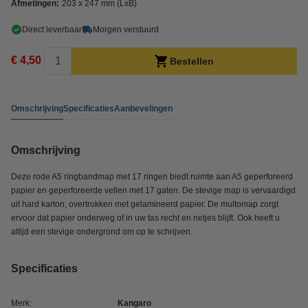
Afmetingen:
203 x 247 mm (LxB)
Direct leverbaar
Morgen verstuurd
€ 4,50
Bestellen
Omschrijving
Specificaties
Aanbevelingen
Omschrijving
Deze rode A5 ringbandmap met 17 ringen biedt ruimte aan A5 geperforeerd
papier en geperforeerde vellen met 17 gaten. De stevige map is vervaardigd
uit hard karton, overtrokken met gelamineerd papier. De multomap zorgt
ervoor dat papier onderweg of in uw tas recht en netjes blijft. Ook heeft u
altijd een stevige ondergrond om op te schrijven.
Specificaties
Merk:
Kangaro