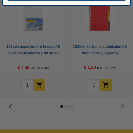
123inkt geperforeerd hoesje A5
123inkt kartonnen tabbladen A5
17-gaats 80 micron (100 stuks)
met 5 tabs (17-gaats)
€ 7,50
€ 1,50
Incl. 21% btw
Incl. 21% btw