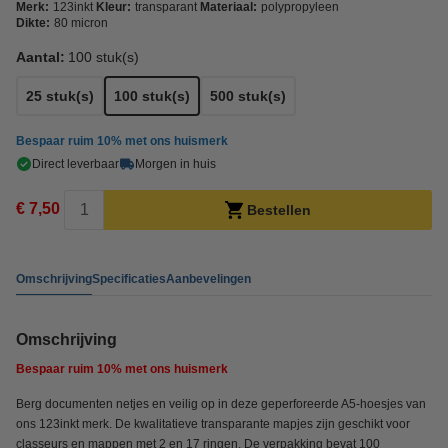
Merk:
123inkt
Kleur:
transparant
Materiaal:
polypropyleen
Dikte:
80 micron
Aantal:
100 stuk(s)
25 stuk(s)
100 stuk(s)
500 stuk(s)
Bespaar ruim
10%
met ons huismerk
Direct leverbaar
Morgen in huis
€ 7,50
Bestellen
Omschrijving
Specificaties
Aanbevelingen
Omschrijving
Bespaar ruim
10%
met ons huismerk
Berg documenten netjes en veilig op in deze geperforeerde A5-hoesjes van
ons 123inkt merk. De kwalitatieve transparante mapjes zijn geschikt voor
classeurs en mappen met 2 en 17 ringen. De verpakking bevat 100