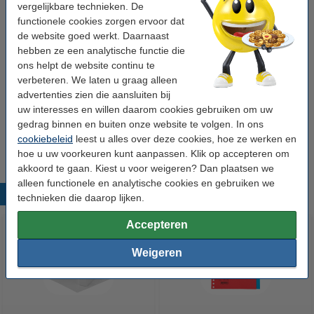
Opening:
bovenopening
vergelijkbare technieken. De
functionele cookies zorgen ervoor dat
Aantal:
100 stuk(s)
de website goed werkt. Daarnaast
Ons artikelnr:
300958
hebben ze een analytische functie die
ons helpt de website continu te
verbeteren. We laten u graag alleen
Winstpakker!
advertenties zien die aansluiten bij
uw interesses en willen daarom cookies gebruiken om uw
123inkt geperforeerd hoesje A5 17-gaats 80
gedrag binnen en buiten onze website te volgen. In ons
micron (500 stuks)
€ 34,95
cookiebeleid
leest u alles over deze cookies, hoe ze werken en
hoe u uw voorkeuren kunt aanpassen. Klik op accepteren om
akkoord te gaan. Kiest u voor weigeren? Dan plaatsen we
alleen functionele en analytische cookies en gebruiken we
Populaire producten
technieken die daarop lijken.
Accepteren
Weigeren