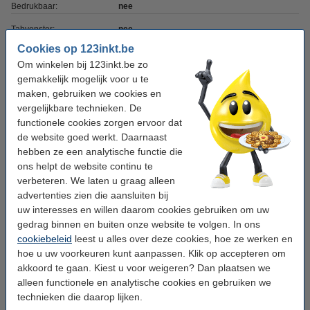
Bedrukbaar:
nee
Tabvenster:
nee
Cookies op 123inkt.be
Indexblad:
nee
Om winkelen bij 123inkt.be zo
Ons artikelnr:
301540
gemakkelijk mogelijk voor u te
maken, gebruiken we cookies en
vergelijkbare technieken. De
Winstpakker!
functionele cookies zorgen ervoor dat
de website goed werkt. Daarnaast
Aanbieding: 5x 123inkt kartonnen tabbladen A5
met 5 tabs (17-gaats)
hebben ze een analytische functie die
€ 6,95
ons helpt de website continu te
verbeteren. We laten u graag alleen
Tip: meebestellen
advertenties zien die aansluiten bij
uw interesses en willen daarom cookies gebruiken om uw
123inkt panorama ringmap A5 met 2 D-ringen
gedrag binnen en buiten onze website te volgen. In ons
20 mm wit
€ 3,25
cookiebeleid
leest u alles over deze cookies, hoe ze werken en
hoe u uw voorkeuren kunt aanpassen. Klik op accepteren om
123inkt geperforeerd hoesje A5 17-gaats 80
akkoord te gaan. Kiest u voor weigeren? Dan plaatsen we
micron (100 stuks)
alleen functionele en analytische cookies en gebruiken we
€ 7,50
technieken die daarop lijken.