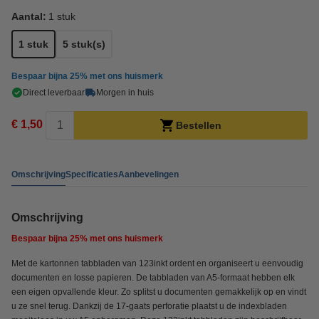
Aantal:
1 stuk
1 stuk
5 stuk(s)
Bespaar bijna
25%
met ons huismerk
Direct leverbaar
Morgen in huis
€ 1,50
Bestellen
Omschrijving
Specificaties
Aanbevelingen
Omschrijving
Bespaar bijna
25%
met ons huismerk
Met de kartonnen tabbladen van 123inkt ordent en organiseert u eenvoudig
documenten en losse papieren. De tabbladen van A5-formaat hebben elk
een eigen opvallende kleur. Zo splitst u documenten gemakkelijk op en vindt
u ze snel terug. Dankzij de 17-gaats perforatie plaatst u de indexbladen