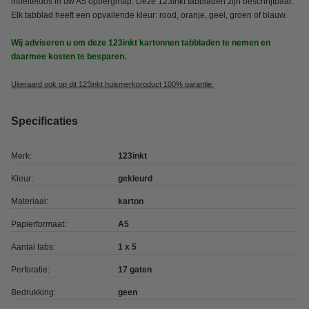
moeiteloos in uw A5 opbergmap. Deze 123inkt tabbladen zijn beschrijfbaar.
Elk tabblad heeft een opvallende kleur: rood, oranje, geel, groen of blauw.
Wij adviseren u om deze 123inkt kartonnen tabbladen te nemen en
daarmee kosten te besparen.
Uiteraard ook op dit 123inkt huismerkproduct 100% garantie.
Specificaties
Merk:
123inkt
Kleur:
gekleurd
Materiaal:
karton
Papierformaat:
A5
Aantal tabs:
1 x 5
Perforatie:
17 gaten
Bedrukking:
geen