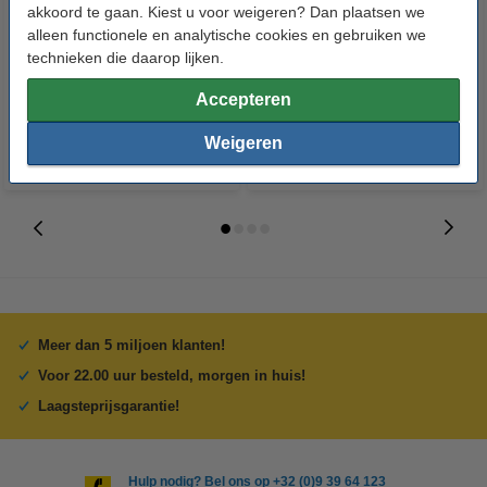
123inkt geperforeerd hoesje A5
123inkt kartonnen tabbladen A5
akkoord te gaan. Kiest u voor weigeren? Dan plaatsen we
17-gaats 80 micron (100 stuks)
alleen functionele en analytische cookies en gebruiken we
met 5 tabs (17-gaats)
technieken die daarop lijken.
€ 7,50
€ 1,50
Incl. 21% btw
Incl. 21% btw
Accepteren
Weigeren
Meer dan 5 miljoen klanten!
Voor 22.00 uur besteld, morgen in huis!
Laagsteprijsgarantie!
Hulp nodig? Bel ons op +32 (0)9 39 64 123