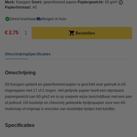
Merk:
Kangaro
Soort:
geperforeerd papier
Papiergewicht:
60 g/m²
Papierformaat:
A5
Direct leverbaar
Morgen in huis
€ 2,75
Bestellen
Omschrijving
Specificaties
Omschrijving
Dit Kangaro gelijnd en geperforeerd papier is geschikt voor gebruik in A5
ringmappen met 17 of 2 ringen. Het gelijnde papier heeft een standaard
papiergewicht van 60 g/m2 en is op soepele wijze beschrijfbaar met een pen
of potlood. Dit houtvrije en chloorvrij gebleekte lijntjespapier voor een A5-
multomap of ringmap is voorzien van duidelijke lijntjes met kantlijn.
Specificaties