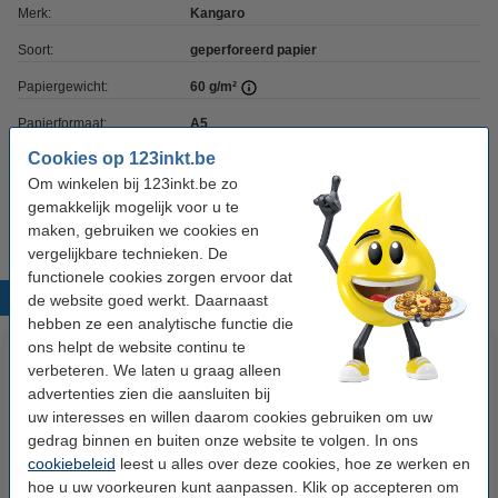
Merk:
Kangaro
Soort:
geperforeerd papier
Papiergewicht:
60 g/m²
Papierformaat:
A5
Cookies op 123inkt.be
Perforatie:
17 gaten
Om winkelen bij 123inkt.be zo
Aantal vellen:
150 vellen
gemakkelijk mogelijk voor u te
maken, gebruiken we cookies en
vergelijkbare technieken. De
functionele cookies zorgen ervoor dat
Populaire producten
de website goed werkt. Daarnaast
hebben ze een analytische functie die
ons helpt de website continu te
verbeteren. We laten u graag alleen
advertenties zien die aansluiten bij
uw interesses en willen daarom cookies gebruiken om uw
gedrag binnen en buiten onze website te volgen. In ons
cookiebeleid
leest u alles over deze cookies, hoe ze werken en
hoe u uw voorkeuren kunt aanpassen. Klik op accepteren om