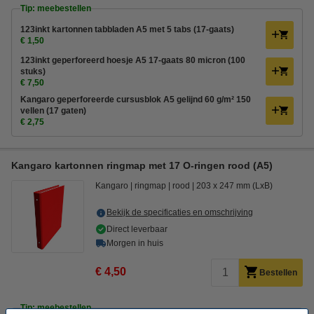
Tip: meebestellen
123inkt kartonnen tabbladen A5 met 5 tabs (17-gaats)
€ 1,50
123inkt geperforeerd hoesje A5 17-gaats 80 micron (100
stuks)
€ 7,50
Kangaro geperforeerde cursusblok A5 gelijnd 60 g/m² 150
vellen (17 gaten)
€ 2,75
Kangaro kartonnen ringmap met 17 O-ringen rood (A5)
Kangaro
ringmap
rood
203 x 247 mm (LxB)
Bekijk de specificaties en omschrijving
Direct leverbaar
Morgen in huis
€ 4,50
Bestellen
Tip: meebestellen