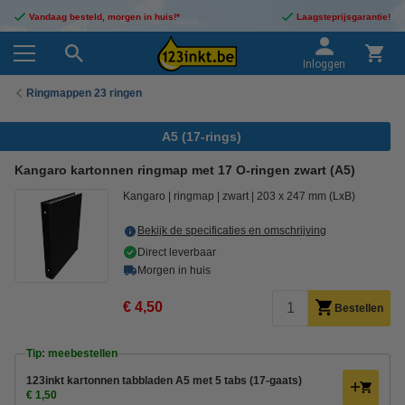
Vandaag besteld, morgen in huis!*
Laagsteprijsgarantie!
Inloggen
Ringmappen 23 ringen
A5 (17-rings)
Kangaro kartonnen ringmap met 17 O-ringen zwart (A5)
Kangaro
ringmap
zwart
203 x 247 mm (LxB)
Bekijk de specificaties en omschrijving
Direct leverbaar
Morgen in huis
€ 4,50
Bestellen
Tip: meebestellen
123inkt kartonnen tabbladen A5 met 5 tabs (17-gaats)
€ 1,50