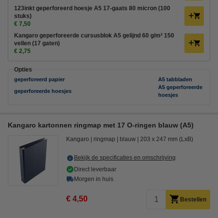
123inkt geperforeerd hoesje A5 17-gaats 80 micron (100
stuks)
€ 7,50
Kangaro geperforeerde cursusblok A5 gelijnd 60 g/m² 150
vellen (17 gaten)
€ 2,75
Opties
geperforeerd papier
A5 tabbladen
A5 geperforeerde
geperforeerde hoesjes
hoesjes
Kangaro kartonnen ringmap met 17 O-ringen blauw (A5)
Kangaro
ringmap
blauw
203 x 247 mm (LxB)
Bekijk de specificaties en omschrijving
Direct leverbaar
Morgen in huis
€ 4,50
Bestellen