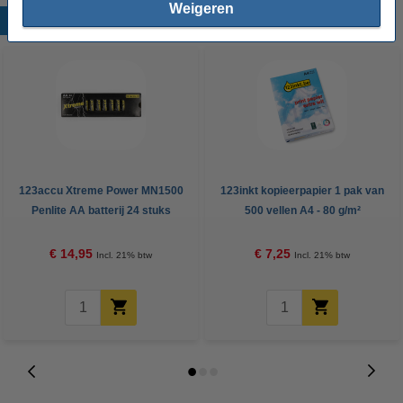
Weigeren
Populaire producten
123accu Xtreme Power MN1500
123inkt kopieerpapier 1 pak van
Penlite AA batterij 24 stuks
500 vellen A4 - 80 g/m²
€ 14,95
€ 7,25
Incl. 21% btw
Incl. 21% btw