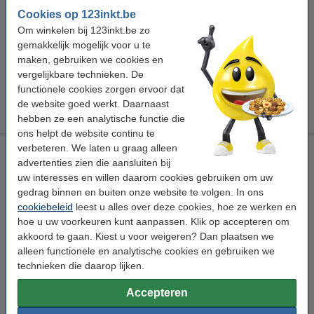
Cookies op 123inkt.be
123inkt kartonnen tabbladen A5 met 5 tabs (17-gaats)
€ 1,50
Om winkelen bij 123inkt.be zo
gemakkelijk mogelijk voor u te
123inkt geperforeerd hoesje A5 17-gaats 80 micron (100
stuks)
maken, gebruiken we cookies en
€ 7,50
vergelijkbare technieken. De
Kangaro geperforeerde cursusblok A5 gelijnd 60 g/m² 150
functionele cookies zorgen ervoor dat
vellen (17 gaten)
de website goed werkt. Daarnaast
€ 2,75
hebben ze een analytische functie die
ons helpt de website continu te
verbeteren. We laten u graag alleen
Kangaro geperforeerde cursusblok A5 gelijnd 60 g/m² 150
advertenties zien die aansluiten bij
vellen (17 gaten)
uw interesses en willen daarom cookies gebruiken om uw
Kangaro
geperforeerd papier
60 g/m²
A5
gedrag binnen en buiten onze website te volgen. In ons
cookiebeleid
leest u alles over deze cookies, hoe ze werken en
Bekijk de specificaties en omschrijving
hoe u uw voorkeuren kunt aanpassen. Klik op accepteren om
Direct leverbaar
akkoord te gaan. Kiest u voor weigeren? Dan plaatsen we
Morgen in huis
alleen functionele en analytische cookies en gebruiken we
technieken die daarop lijken.
€ 2,75
Bestellen
Accepteren