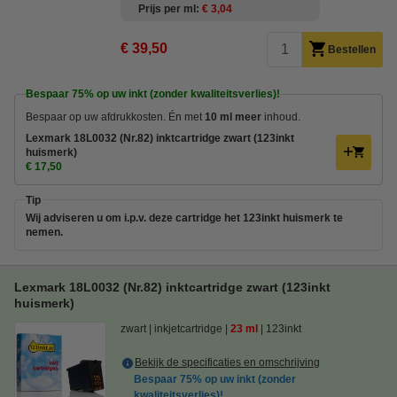
Prijs per ml
€ 3,04
€ 39,50
Bestellen
Bespaar
75%
op uw inkt (zonder kwaliteitsverlies)!
Bespaar op uw afdrukkosten. Én met
10 ml meer
inhoud.
Lexmark 18L0032 (Nr.82) inktcartridge zwart (123inkt
huismerk)
€ 17,50
Tip
Wij adviseren u om i.p.v. deze cartridge het 123inkt huismerk te
nemen.
Lexmark 18L0032 (Nr.82) inktcartridge zwart (123inkt
huismerk)
zwart
inkjetcartridge
23 ml
123inkt
Bekijk de specificaties en omschrijving
Bespaar
75%
op uw inkt (zonder
kwaliteitsverlies)!