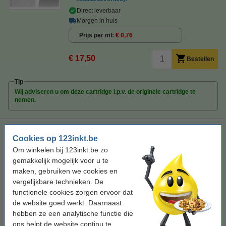
Direct leverbaar
Morgen in huis
Prijs per ml
€ 0,76
€ 17,50
Bestellen
Tip
Wij adviseren u om deze cartridge i.p.v. de originele cartridge te
nemen.
Lexmark Nr.82 (18L0032) duopack zwart (123inkt huismerk)
Cookies op 123inkt.be
46 ml
Doublepack
18L0032E
Om winkelen bij 123inkt.be zo
gemakkelijk mogelijk voor u te
Bekijk de specificaties en omschrijving
maken, gebruiken we cookies en
Direct leverbaar
vergelijkbare technieken. De
Morgen in huis
functionele cookies zorgen ervoor dat
Prijs per ml
€ 0,71
de website goed werkt. Daarnaast
hebben ze een analytische functie die
ons helpt de website continu te
€ 32,50
Bestellen