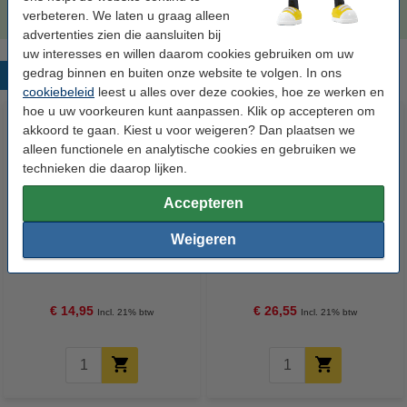
verbeteren. We laten u graag alleen
advertenties zien die aansluiten bij
uw interesses en willen daarom cookies gebruiken om uw
gedrag binnen en buiten onze website te volgen. In ons
Populaire producten
cookiebeleid
leest u alles over deze cookies, hoe ze werken en
hoe u uw voorkeuren kunt aanpassen. Klik op accepteren om
akkoord te gaan. Kiest u voor weigeren? Dan plaatsen we
alleen functionele en analytische cookies en gebruiken we
technieken die daarop lijken.
Accepteren
Weigeren
123accu Xtreme Power MN1500
Aanbieding: 10x 123inkt
Penlite AA batterij 24 stuks
cursusblok A4 gelijnd 70 g/m²
100 vellen
€ 14,95
€ 26,55
Incl. 21% btw
Incl. 21% btw