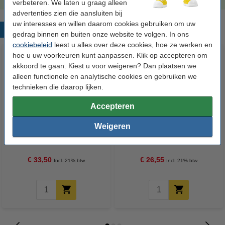
verbeteren. We laten u graag alleen
advertenties zien die aansluiten bij
uw interesses en willen daarom cookies gebruiken om uw
Populaire producten
gedrag binnen en buiten onze website te volgen. In ons
cookiebeleid
leest u alles over deze cookies, hoe ze werken en
hoe u uw voorkeuren kunt aanpassen. Klik op accepteren om
akkoord te gaan. Kiest u voor weigeren? Dan plaatsen we
alleen functionele en analytische cookies en gebruiken we
technieken die daarop lijken.
Accepteren
123inkt kopieerpapier 1 doos
Aanbieding: 10x 123inkt
Weigeren
van 2500 vellen A4 - 80 g/m²
cursusblok A4 gelijnd 70 g/m²
100 vellen
€ 33,50
€ 26,55
Incl. 21% btw
Incl. 21% btw