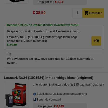
Prijs per ml
€ 1,83
€ 38,50
Bestellen
Bespaar
39,3%
op uw inkt (zonder kwaliteitsverlies)!
Bespaar op uw afdrukkosten. Én met
1 ml meer
inhoud.
Lexmark Nr.35 (18C0035E) inktcartridge kleur hoge
capaciteit (123inkt huismerk)
€ 24,50
Tip
Wij adviseren u om i.p.v. deze cartridge het 123inkt huismerk te
nemen.
Lexmark Nr.24 (18C1524) inktcartridge kleur (origineel)
drie kleuren
inkjetcartridge
± 185 pagina's
Lexmark
Bekijk de specificaties en omschrijving
Beperkte voorraad
Per pagina
€ 0,149