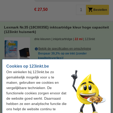
€ 27,50
Bestellen
Lexmark Nr.35 (18C0035E) inktcartridge kleur hoge capaciteit
(123inkt huismerk)
drie kleuren
inkjetcartridge
22 ml
123inkt
Bekijk de specificaties en omschrijving
Bespaar
39,3%
op uw inkt (zonder
kwaliteitsverlies)!
Direct leverbaar
Cookies op 123inkt.be
Maandag in huis
Om winkelen bij 123inkt.be zo
Prijs per ml
€ 1,11
gemakkelijk mogelijk voor u te
maken, gebruiken we cookies en
€ 24,50
vergelijkbare technieken. De
Bestellen
functionele cookies zorgen ervoor dat
de website goed werkt. Daarnaast
Tip
hebben ze een analytische functie die
Wij adviseren u om deze cartridge i.p.v. de originele cartridge te
nemen.
ons helpt de website continu te