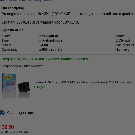
Omschrijving
De originele Lexmark Nr.43XL (18YX143E) inktcartridge kleur heeft een capacitei
Lexmark 18Y0143 is vervangen door 18YX143.
Specificaties
Kleur:
drie kleuren
Merk:
Type:
inkjetcartridge
EAN-code:
Inhoud:
24 ml
Ons artikelnr
Capaciteit:
± 500 pagina's
Nummer:
Bespaar
52,3%
op uw inkt (zonder kwaliteitsverlies)!
Bespaar op uw afdrukkosten.
Lexmark Nr.43XL (18YX143E) inktcartridge kleur (123inkt huismerk)
€ 15,50
Maandag in huis
€ 32,50
 26,86 excl. 21% btw