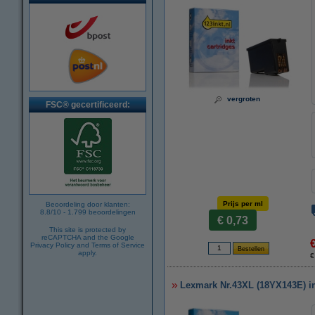
vergroten
FSC® gecertificeerd:
Prijs per ml
Beoordeling door klanten:
8.8
/
10
-
1.799
beoordelingen
€ 0,73
This site is protected by
reCAPTCHA and the Google
Privacy Policy
and
Terms of Service
apply.
€
Lexmark Nr.43XL (18YX143E) ink