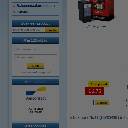
Schoonmaakproducten
Kabels
Zoek een product
vergroten
Zoek
Mijn 123inkt.be
Wachtwoord vergeten?
Betaalopties:
Prijs per ml
€ 2,75
€
Lexmark Nr.41 (18Y0141E) inktc
Verzendopties: