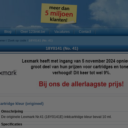
Blog
Over 123inkt.be
Vacatures
Contact
mmer
Zoek op code
18Y0141 (No. 41)
18Y0141 (No. 41)
rtridge kleur (origineel)
Omschrijving
De originele Lexmark Nr.41 (18Y0141E) inktcartridge kleur bevat 10 ml.
Specificaties