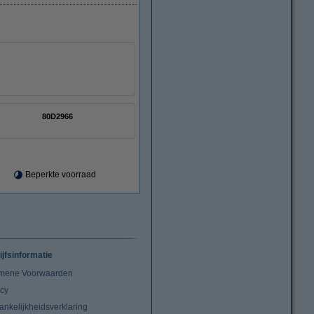
80D2966
Beperkte voorraad
ijfsinformatie
mene Voorwaarden
acy
ankelijkheidsverklaring