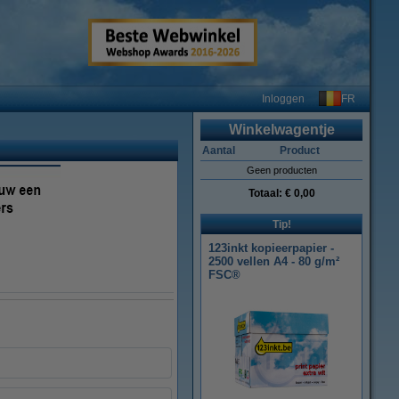
FR
Inloggen
Winkelwagentje
Aantal
Product
Geen producten
Totaal:
€ 0,00
Tip!
123inkt kopieerpapier -
2500 vellen A4 - 80 g/m²
FSC®