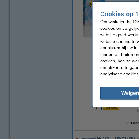
Cookies op 1
Om winkelen bij 123
cookies en vergelij
website goed werkt.
website continu te 
vergroten
aansluiten bij uw i
binnen en buiten on
cookies, hoe ze we
om akkoord te gaan.
analytische cookies
Prijs per ml
Weiger
€ 0,65
€
Laag
Lexmark Nr.43XL (18YX143E) ink