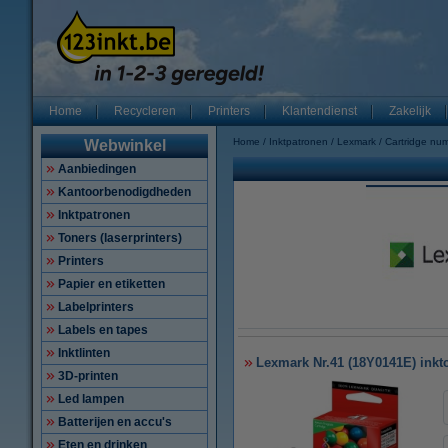
Home
Recycleren
Printers
Klantendienst
Zakelijk
Home
Inktpatronen
Lexmark
Cartridge nu
Webwinkel
Aanbiedingen
Kantoorbenodigdheden
Inktpatronen
Toners (laserprinters)
Printers
Papier en etiketten
Labelprinters
Labels en tapes
Inktlinten
Lexmark Nr.41 (18Y0141E) inktca
3D-printen
Led lampen
Batterijen en accu's
Eten en drinken