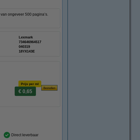
t van ongeveer 500 pagina’s.
Lexmark
734646964517
:
040319
18YX143E
Prijs per ml
€ 0,65
Direct leverbaar