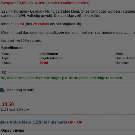
Bespaar
73,6%
op uw inkt (zonder kwaliteitsverlies)!
123inkt huismerk Lexmark Nr. 41 cartridge kleur. Onze cartridges worden in tegens
cartridges WEL volledig gevuld. De cartridge zelf is hetzelfde.
Inhoud:
20 ml
(dus
2x zoveel
als het
origineel !!!)
Meer inhoud dan origineel, goedkoper dan origineel en in verhouding dus ...........
Uiteraard met 100% garantie.
Specificaties
Kleur:
drie kleuren
Merk:
Type:
inkjetcartridge
Ons artikelnr
Inhoud:
20 ml
Nummer:
Tip
Wij adviseren u om deze cartridge i.p.v. de originele cartridge te nemen.
Maandag in huis
€ 14,50
 11,98 excl. 21% btw
tcartridge kleur (123inkt huismerk)
OP = OP
Omschrijving