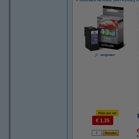
vergroten
Prijs per ml
€ 1,35
€