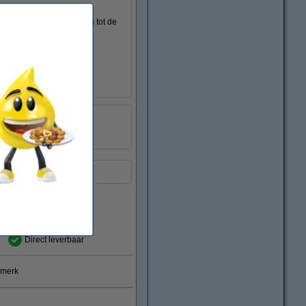
s worden in tegenstelling tot de
123inkt
:
040321
18YX143E
Direct leverbaar
smerk