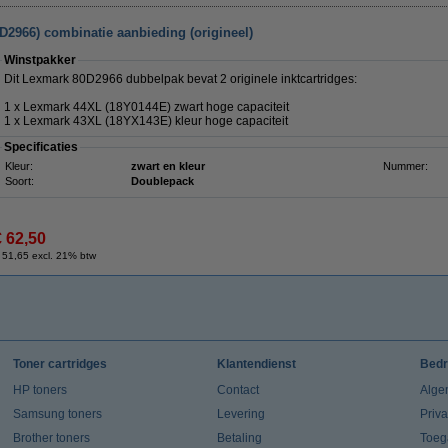
D2966) combinatie aanbieding (origineel)
Winstpakker
Dit Lexmark 80D2966 dubbelpak bevat 2 originele inktcartridges:
1 x Lexmark 44XL (18Y0144E) zwart hoge capaciteit
1 x Lexmark 43XL (18YX143E) kleur hoge capaciteit
Specificaties
Kleur:
zwart en kleur
Nummer:
Soort:
Doublepack
€ 62,50
 51,65 excl. 21% btw
Toner cartridges
Klantendienst
Bedr
HP toners
Contact
Alge
Samsung toners
Levering
Priv
Brother toners
Betaling
Toeg