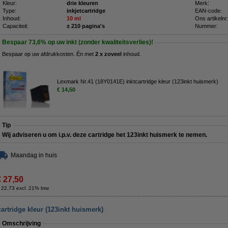
Kleur:
drie kleuren
Merk:
Type:
inkjetcartridge
EAN-code:
Inhoud:
10 ml
Ons artikelnr
Capaciteit:
± 210 pagina's
Nummer:
Bespaar
73,6%
op uw inkt (zonder kwaliteitsverlies)!
Bespaar op uw afdrukkosten. Én met
2 x zoveel
inhoud.
Lexmark Nr.41 (18Y0141E) inktcartridge kleur (123inkt huismerk)
€ 14,50
Tip
Wij adviseren u om i.p.v. deze cartridge het 123inkt huismerk te nemen.
Maandag in huis
€ 27,50
 22,73 excl. 21% btw
artridge kleur (123inkt huismerk)
Omschrijving