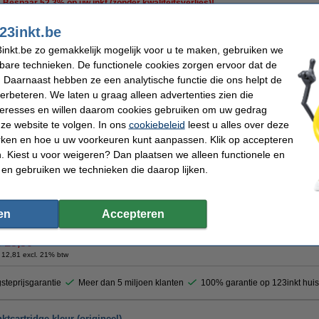
Bespaar
52,3%
op uw inkt (zonder kwaliteitsverlies)!
123inkt huismerk Lexmark Nr. 43XL cartridge kleur hoge capaciteit. Onze cartridge
23inkt.be
originele Lexmark cartridges WEL volledig gevuld. De cartridge zelf is hetzelfde.
inkt.be zo gemakkelijk mogelijk voor u te maken, gebruiken we
Inhoud:
24 ml
kbare technieken. De functionele cookies zorgen ervoor dat de
Goedkoper dan origineel en in verhouding dus ........... stukken goedkoper !!!
 Daarnaast hebben ze een analytische functie die ons helpt de
Uiteraard met 100% garantie.
verbeteren. We laten u graag alleen advertenties zien die
nteresses en willen daarom cookies gebruiken om uw gedrag
Specificaties
Kleur:
drie kleuren
Merk:
ze website te volgen. In ons
cookiebeleid
leest u alles over deze
Type:
inkjetcartridge
Ons artikelnr
rken en hoe u uw voorkeuren kunt aanpassen. Klik op accepteren
Inhoud:
24 ml
Nummer:
 Kiest u voor weigeren? Dan plaatsen we alleen functionele en
Tip
 en gebruiken we technieken die daarop lijken.
Wij adviseren u om deze cartridge i.p.v. de originele cartridge te nemen.
Maandag in huis
en
Accepteren
€ 15,50
 12,81 excl. 21% btw
steprijsgarantie
Meer dan 5 miljoen klanten
100% garantie op 123inkt hui
tcartridge kleur (origineel)