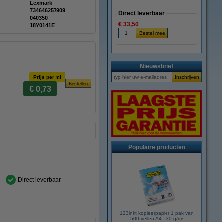
Lexmark
734646257909
Direct leverbaar
:
040350
€ 33,50
18Y0141E
Nieuwsbrief
Prijs per ml
€ 0,73
Populaire producten
Direct leverbaar
123inkt kopieerpapier 1 pak van
500 vellen A4 - 80 g/m²