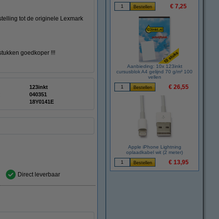
€ 7,25
telling tot de originele Lexmark
 stukken goedkoper !!!
Aanbieding: 10x 123inkt
cursusblok A4 gelijnd 70 g/m² 100
vellen
€ 26,55
123inkt
:
040351
18Y0141E
Apple iPhone Lightning
oplaadkabel wit (2 meter)
€ 13,95
Direct leverbaar