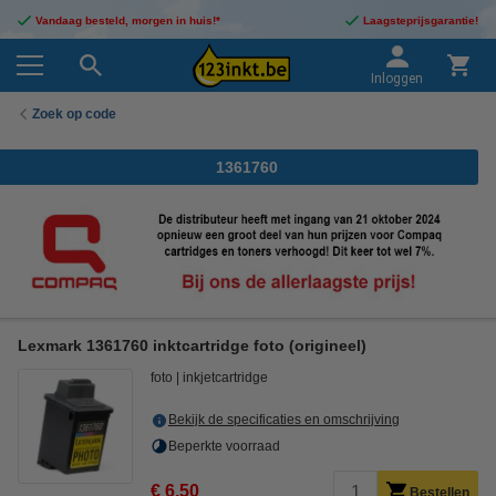
Vandaag besteld, morgen in huis!*
Laagsteprijsgarantie!
Inloggen
Zoek op code
1361760
Lexmark 1361760 inktcartridge foto (origineel)
foto
inkjetcartridge
Bekijk de specificaties en omschrijving
Beperkte voorraad
€ 6,50
Bestellen