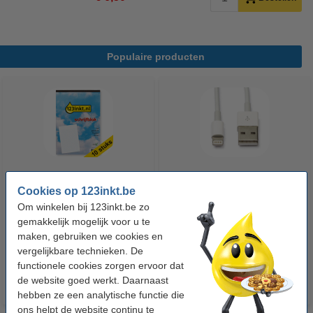
Populaire producten
Aanbieding: 10x 123inkt
Apple iPhone Lightning
Cookies op 123inkt.be
cursusblok A4 gelijnd 70 g/m²
oplaadkabel wit (2 meter)
Om winkelen bij 123inkt.be zo
100 vellen
gemakkelijk mogelijk voor u te
maken, gebruiken we cookies en
€ 26,55
€ 13,95
Incl. 21% btw
Incl. 21% btw
vergelijkbare technieken. De
functionele cookies zorgen ervoor dat
de website goed werkt. Daarnaast
hebben ze een analytische functie die
ons helpt de website continu te