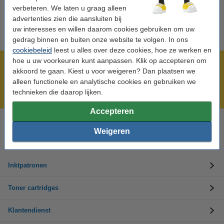
verbeteren. We laten u graag alleen
advertenties zien die aansluiten bij
uw interesses en willen daarom cookies gebruiken om uw
gedrag binnen en buiten onze website te volgen. In ons
cookiebeleid
leest u alles over deze cookies, hoe ze werken en
hoe u uw voorkeuren kunt aanpassen. Klik op accepteren om
Meer dan 5 miljoen klanten!
akkoord te gaan. Kiest u voor weigeren? Dan plaatsen we
Voor 22.00 uur besteld, morgen in huis!
alleen functionele en analytische cookies en gebruiken we
technieken die daarop lijken.
Laagsteprijsgarantie!
Accepteren
Hulp nodig? Bel ons op +32 (0)9 39 64 123
Weigeren
Op werkdagen van 8.30 tot 17 uur
Inktpatronen
Toner cartridges
Klantendienst