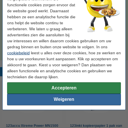
zwart en kleur
586 ml
multipack
functionele cookies zorgen ervoor dat
de website goed werkt. Daarnaast
Bekijk de specificaties en omschrijving
hebben ze een analytische functie die
Direct leverbaar
ons helpt de website continu te
Morgen in huis
verbeteren. We laten u graag alleen
Prijs per ml
€ 0,36
advertenties zien die aansluiten bij
uw interesses en willen daarom cookies gebruiken om uw
gedrag binnen en buiten onze website te volgen. In ons
€ 212,50
Bestellen
cookiebeleid
leest u alles over deze cookies, hoe ze werken en
hoe u uw voorkeuren kunt aanpassen. Klik op accepteren om
akkoord te gaan. Kiest u voor weigeren? Dan plaatsen we
alleen functionele en analytische cookies en gebruiken we
Populaire producten
technieken die daarop lijken.
Accepteren
Weigeren
123accu Xtreme Power MN1500
123inkt kopieerpapier 1 pak van