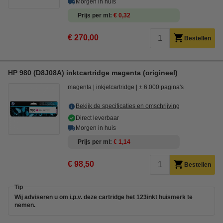
Morgen in huis
Prijs per ml
€ 0,32
€ 270,00
Bestellen
HP 980 (D8J08A) inktcartridge magenta (origineel)
magenta
inkjetcartridge
± 6.000 pagina's
Bekijk de specificaties en omschrijving
Direct leverbaar
Morgen in huis
Prijs per ml
€ 1,14
€ 98,50
Bestellen
Tip
Wij adviseren u om i.p.v. deze cartridge het 123inkt huismerk te
nemen.