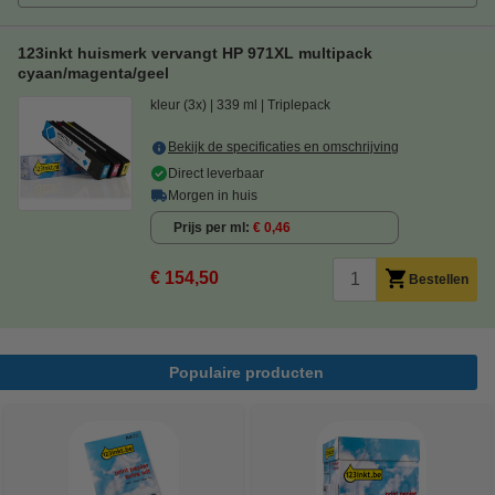
123inkt huismerk vervangt HP 971XL multipack
cyaan/magenta/geel
kleur (3x)
339 ml
Triplepack
Bekijk de specificaties en omschrijving
Direct leverbaar
Morgen in huis
Prijs per ml
€ 0,46
€ 154,50
Bestellen
Populaire producten