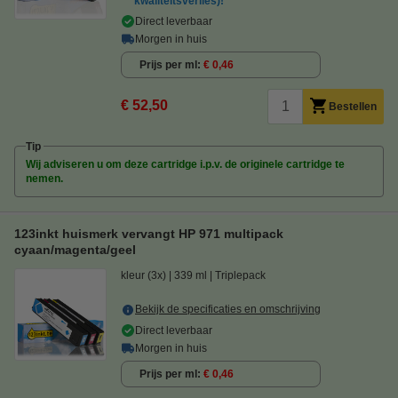
kwaliteitsverlies)!
Direct leverbaar
Morgen in huis
Prijs per ml
€ 0,46
€ 52,50
Bestellen
Tip
Wij adviseren u om deze cartridge i.p.v. de originele cartridge te
nemen.
123inkt huismerk vervangt HP 971 multipack
cyaan/magenta/geel
kleur (3x)
339 ml
Triplepack
Bekijk de specificaties en omschrijving
Direct leverbaar
Morgen in huis
Prijs per ml
€ 0,46