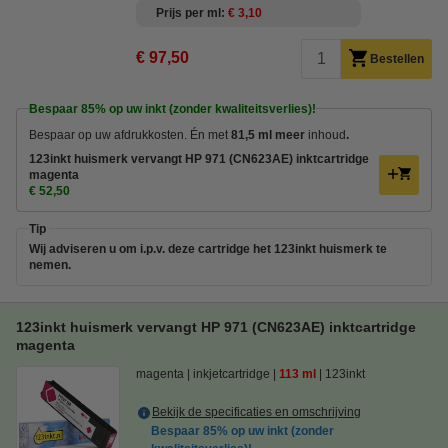
Prijs per ml
€ 3,10
€ 97,50
Bestellen
Bespaar
85%
op uw inkt (zonder kwaliteitsverlies)!
Bespaar op uw afdrukkosten. Én met
81,5 ml meer
inhoud
.
123inkt huismerk vervangt HP 971 (CN623AE) inktcartridge
magenta
€ 52,50
Tip
Wij adviseren u om i.p.v. deze cartridge het 123inkt huismerk te
nemen.
123inkt huismerk vervangt HP 971 (CN623AE) inktcartridge
magenta
magenta
inkjetcartridge
113 ml
123inkt
Bekijk de specificaties en omschrijving
Bespaar
85%
op uw inkt (zonder