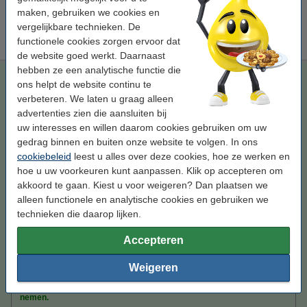
Tip
maken, gebruiken we cookies en
Wij adviseren u om i.p.v. deze cartridge het 123inkt huismerk te
vergelijkbare technieken. De
nemen.
functionele cookies zorgen ervoor dat
de website goed werkt. Daarnaast
hebben ze een analytische functie die
123inkt huismerk vervangt HP 971XL (CN627AE)
ons helpt de website continu te
inktcartridge magenta hoge capaciteit
verbeteren. We laten u graag alleen
magenta
inkjetcartridge
113 ml
123inkt
advertenties zien die aansluiten bij
uw interesses en willen daarom cookies gebruiken om uw
Bekijk de specificaties en omschrijving
gedrag binnen en buiten onze website te volgen. In ons
Bespaar
68,7%
op uw inkt (zonder
cookiebeleid
leest u alles over deze cookies, hoe ze werken en
kwaliteitsverlies)!
hoe u uw voorkeuren kunt aanpassen. Klik op accepteren om
Direct leverbaar
akkoord te gaan. Kiest u voor weigeren? Dan plaatsen we
Morgen in huis
alleen functionele en analytische cookies en gebruiken we
Prijs per ml
€ 0,46
technieken die daarop lijken.
Accepteren
€ 52,50
Bestellen
Weigeren
Tip
Wij adviseren u om deze cartridge i.p.v. de originele cartridge te
nemen.