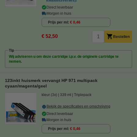
kwaliteitsverlies)!
Direct leverbaar
Morgen in huis
Prijs per ml
€ 0,46
€ 52,50
Bestellen
Tip
Wij adviseren u om deze cartridge i.p.v. de originele cartridge te
nemen.
123inkt huismerk vervangt HP 971 multipack
cyaan/magenta/geel
kleur (3x)
339 ml
Triplepack
Bekijk de specificaties en omschrijving
Direct leverbaar
Morgen in huis
Prijs per ml
€ 0,46