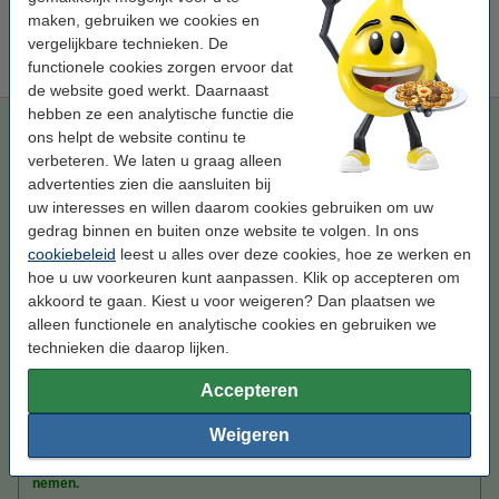
Tip
maken, gebruiken we cookies en
Wij adviseren u om i.p.v. deze cartridge het 123inkt huismerk te
vergelijkbare technieken. De
nemen.
functionele cookies zorgen ervoor dat
de website goed werkt. Daarnaast
hebben ze een analytische functie die
123inkt huismerk vervangt HP 971XL (CN628AE)
ons helpt de website continu te
inktcartridge geel hoge capaciteit
verbeteren. We laten u graag alleen
geel
inkjetcartridge
113 ml
123inkt
advertenties zien die aansluiten bij
uw interesses en willen daarom cookies gebruiken om uw
Bekijk de specificaties en omschrijving
gedrag binnen en buiten onze website te volgen. In ons
Bespaar
67,7%
op uw inkt (zonder
cookiebeleid
leest u alles over deze cookies, hoe ze werken en
kwaliteitsverlies)!
hoe u uw voorkeuren kunt aanpassen. Klik op accepteren om
Direct leverbaar
akkoord te gaan. Kiest u voor weigeren? Dan plaatsen we
Morgen in huis
alleen functionele en analytische cookies en gebruiken we
Prijs per ml
€ 0,46
technieken die daarop lijken.
Accepteren
€ 52,50
Bestellen
Weigeren
Tip
Wij adviseren u om deze cartridge i.p.v. de originele cartridge te
nemen.