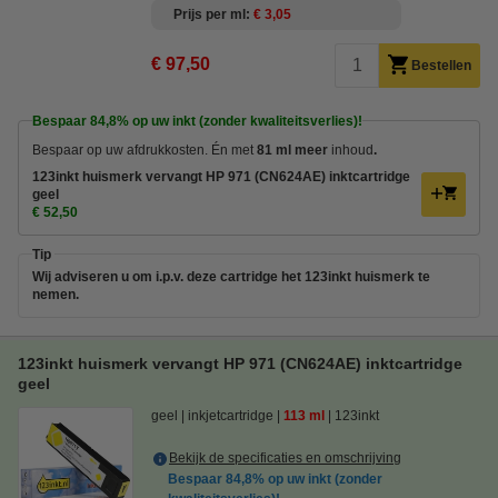
Prijs per ml
€ 3,05
€ 97,50
Bestellen
Bespaar
84,8%
op uw inkt (zonder kwaliteitsverlies)!
Bespaar op uw afdrukkosten. Én met
81 ml meer
inhoud
.
123inkt huismerk vervangt HP 971 (CN624AE) inktcartridge
geel
€ 52,50
Tip
Wij adviseren u om i.p.v. deze cartridge het 123inkt huismerk te
nemen.
123inkt huismerk vervangt HP 971 (CN624AE) inktcartridge
geel
geel
inkjetcartridge
113 ml
123inkt
Bekijk de specificaties en omschrijving
Bespaar
84,8%
op uw inkt (zonder