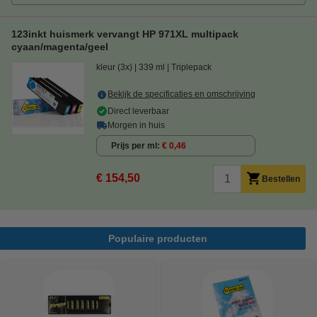
123inkt huismerk vervangt HP 971XL multipack
cyaan/magenta/geel
kleur (3x)
339 ml
Triplepack
Bekijk de specificaties en omschrijving
Direct leverbaar
Morgen in huis
Prijs per ml
€ 0,46
€ 154,50
Bestellen
Populaire producten