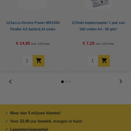
123accu Xtreme Power MN1500
123inkt kopieerpapier 1 pak van
Penlite AA batterij 24 stuks
500 vellen A4 - 80 g/m²
€ 14,95
€ 7,25
Incl. 21% btw
Incl. 21% btw
Meer dan 5 miljoen klanten!
Voor 22.00 uur besteld, morgen in huis!
Laagsteprijsgarantie!