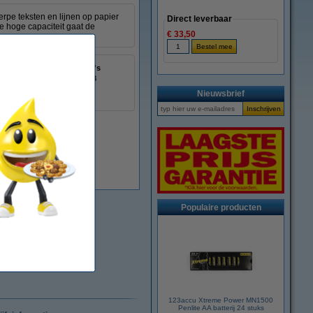
erpe teksten en lijnen op papier
Direct leverbaar
e hoge capaciteit gaat de
€ 33,50
± 3.000 pagina's
0192545866668
:
055390
Nieuwsbrief
3JA31AE
Populaire producten
123accu Xtreme Power MN1500
Penlite AA batterij 24 stuks