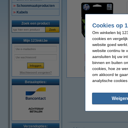
Schoonmaakproducten
Kabels
Zoek een product
Cookies op 1
Zoek
Om winkelen bij 123
cookies en vergelij
Mijn 123inkt.be
website goed werkt.
vergroten
website continu te 
Prijs per ml
aansluiten bij uw i
€ 0,68
binnen en buiten on
cookies, hoe ze we
€
Wachtwoord vergeten?
om akkoord te gaan.
analytische cookies
Betaalopties:
Weiger
Verzendopties: