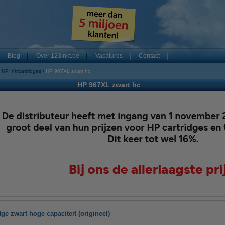
Blog
Over 123inkt.be
Vacatures
Contact
HP Inktcartridges
HP 967XL zwart hc
HP 967XL zwart hc
ge zwart hoge capaciteit (origineel)