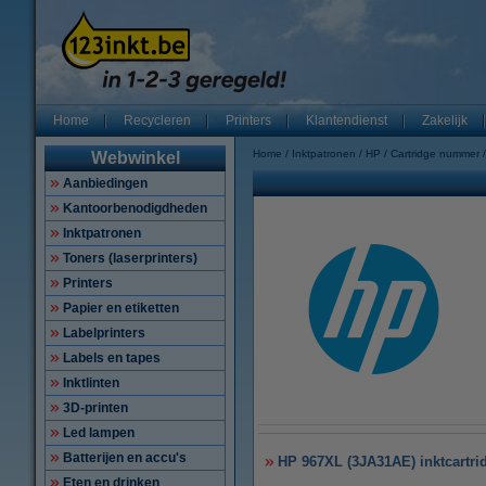
Home
Recycleren
Printers
Klantendienst
Zakelijk
Home
Inktpatronen
HP
Cartridge nummer
Webwinkel
Aanbiedingen
Kantoorbenodigdheden
Inktpatronen
Toners (laserprinters)
Printers
Papier en etiketten
Labelprinters
Labels en tapes
Inktlinten
3D-printen
Led lampen
Batterijen en accu's
HP 967XL (3JA31AE) inktcartrid
Eten en drinken