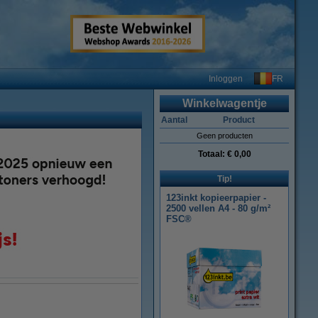
FR
Inloggen
Winkelwagentje
Aantal
Product
Geen producten
Totaal:
€ 0,00
Tip!
123inkt kopieerpapier -
2500 vellen A4 - 80 g/m²
FSC®