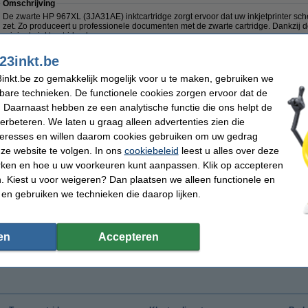
Omschrijving
De zwarte HP 967XL (3JA31AE) inktcartridge zorgt ervoor dat uw inkjetprinter sch
zet. Zo produceert u professionele documenten met de zwarte cartridge. Dankzij d
originele inktcartridge lang mee.
Specificaties
23inkt.be
Merk:
HP
Capaciteit:
inkt.be zo gemakkelijk mogelijk voor u te maken, gebruiken we
Type:
inkjetcartridge
EAN-code:
Kleur:
zwart
Ons artikelnr
kbare technieken. De functionele cookies zorgen ervoor dat de
Inhoud:
68,72 ml
Nummer:
 Daarnaast hebben ze een analytische functie die ons helpt de
verbeteren. We laten u graag alleen advertenties zien die
nteresses en willen daarom cookies gebruiken om uw gedrag
ze website te volgen. In ons
cookiebeleid
leest u alles over deze
€ 46,50
(Tijdelijk uitverkocht)
rken en hoe u uw voorkeuren kunt aanpassen. Klik op accepteren
 38,43 excl. 21% btw
 Kiest u voor weigeren? Dan plaatsen we alleen functionele en
 en gebruiken we technieken die daarop lijken.
en
Accepteren