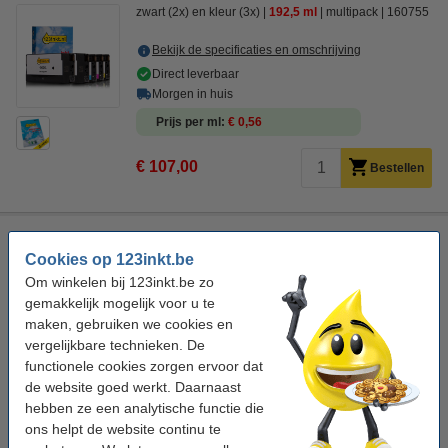
zwart (2x) en kleur (3x)
192,5 ml
multipack
160755
Bekijk de specificaties en omschrijving
Direct leverbaar
Morgen in huis
Prijs per ml
€ 0,56
€ 107,00
Bestellen
HP 963XL (3JA30AE) inktcartridge zwart hoge capaciteit
(origineel)
Cookies op 123inkt.be
Om winkelen bij 123inkt.be zo
HP
inkjetcartridge
42,5 ml
zwart
gemakkelijk mogelijk voor u te
Bekijk de specificaties en omschrijving
maken, gebruiken we cookies en
vergelijkbare technieken. De
Direct leverbaar
functionele cookies zorgen ervoor dat
Morgen in huis
de website goed werkt. Daarnaast
Prijs per ml
€ 1,05
hebben ze een analytische functie die
ons helpt de website continu te
€ 44,50
Bestellen