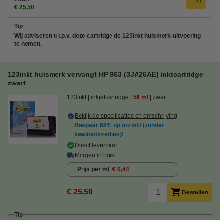
€ 25,50
Tip
Wij adviseren u i.p.v. deze cartridge de 123inkt huismerk-uitvoering
te nemen.
123inkt huismerk vervangt HP 963 (3JA26AE) inktcartridge
zwart
123inkt
inkjetcartridge
58 ml
zwart
Bekijk de specificaties en omschrijving
Bespaar
68%
op uw inkt (zonder
kwaliteitsverlies)!
Direct leverbaar
Morgen in huis
Prijs per ml
€ 0,44
€ 25,50
Bestellen
Tip