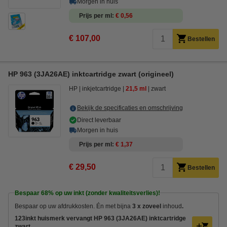
Morgen in huis
Prijs per ml
€ 0,56
€ 107,00
Bestellen
HP 963 (3JA26AE) inktcartridge zwart (origineel)
HP
inkjetcartridge
21,5 ml
zwart
Bekijk de specificaties en omschrijving
Direct leverbaar
Morgen in huis
Prijs per ml
€ 1,37
€ 29,50
Bestellen
Bespaar
68%
op uw inkt (zonder kwaliteitsverlies)!
Bespaar op uw afdrukkosten. Én met bijna
3 x zoveel
inhoud
.
123inkt huismerk vervangt HP 963 (3JA26AE) inktcartridge
zwart