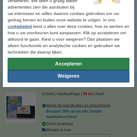
verbeteren. We laten u graag alleen
advertenties zien die aansluiten bij
Bespaar
58%
op uw inkt (zonder kwaliteitsverlies)!
uw interesses en willen daarom cookies gebruiken om uw
gedrag binnen en buiten onze website te volgen. In ons
Bespaar op uw afdrukkosten. Én met
15,5 ml meer
inhoud
.
cookiebeleid
leest u alles over deze cookies, hoe ze werken en
123inkt huismerk vervangt HP 963XL (3JA30AE)
hoe u uw voorkeuren kunt aanpassen. Klik op accepteren om
inktcartridge zwart hoge capaciteit
€ 25,50
akkoord te gaan. Kiest u voor weigeren? Dan plaatsen we
alleen functionele en analytische cookies en gebruiken we
Tip
technieken die daarop lijken.
Wij adviseren u i.p.v. deze cartridge de 123inkt huismerk-uitvoering
te nemen.
Accepteren
Weigeren
123inkt huismerk vervangt HP 963XL (3JA30AE) inktcartridge
zwart hoge capaciteit
123inkt
inkjetcartridge
58 ml
zwart
Bekijk de specificaties en omschrijving
Bespaar
58%
op uw inkt (zonder
kwaliteitsverlies)!
Direct leverbaar
Morgen in huis