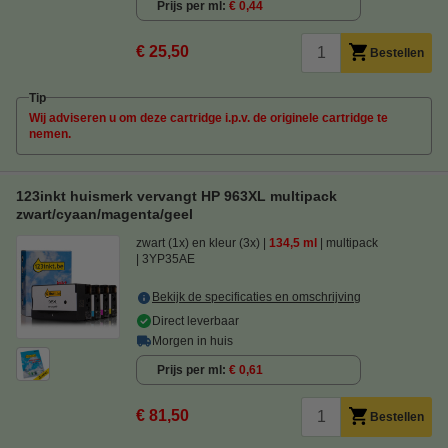
Prijs per ml
€ 0,44
€ 25,50
Bestellen
Tip
Wij adviseren u om deze cartridge i.p.v. de originele cartridge te
nemen.
123inkt huismerk vervangt HP 963XL multipack
zwart/cyaan/magenta/geel
zwart (1x) en kleur (3x)
134,5 ml
multipack
3YP35AE
Bekijk de specificaties en omschrijving
Direct leverbaar
Morgen in huis
Prijs per ml
€ 0,61
€ 81,50
Bestellen