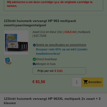
Wij adviseren u om deze cartridge i.p.v. de originele cartridge te
nemen.
123inkt huismerk vervangt HP 963 multipack
zwart/cyaan/magenta/geel
zwart (1x) en kleur (3x)
134,5 ml
multipack
6ZC70AE
Bekijk de specificaties en omschrijving
Bespaar ruim
65%
op uw inkt! (zonder
kwaliteitsverlies)!
Direct leverbaar
Morgen in huis
Prijs per ml
€ 0,61
€ 81,50
Bestellen
123inkt huismerk vervangt HP 963XL multipack 2x zwart + 3
kleuren