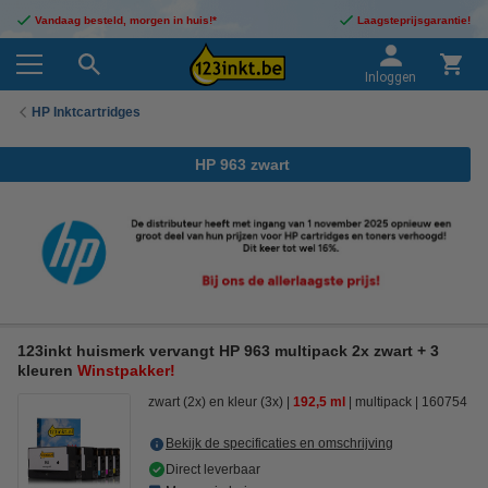
Vandaag besteld, morgen in huis!*
Laagsteprijsgarantie!
Inloggen
HP Inktcartridges
HP 963 zwart
123inkt huismerk vervangt HP 963 multipack 2x zwart + 3
kleuren
Winstpakker!
zwart (2x) en kleur (3x)
192,5 ml
multipack
160754
Bekijk de specificaties en omschrijving
Direct leverbaar