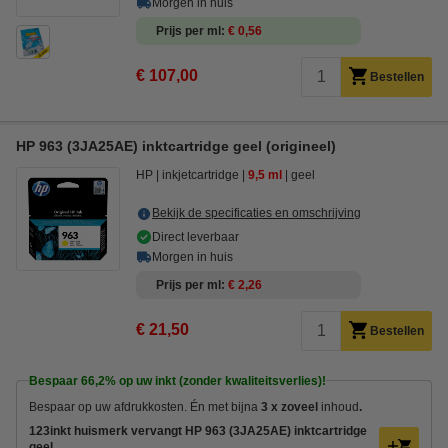
Morgen in huis
Prijs per ml
€ 0,56
€ 107,00
Bestellen
HP 963 (3JA25AE) inktcartridge geel (origineel)
HP
inkjetcartridge
9,5 ml
geel
Bekijk de specificaties en omschrijving
Direct leverbaar
Morgen in huis
Prijs per ml
€ 2,26
€ 21,50
Bestellen
Bespaar
66,2%
op uw inkt (zonder kwaliteitsverlies)!
Bespaar op uw afdrukkosten. Én met bijna
3 x zoveel
inhoud
.
123inkt huismerk vervangt HP 963 (3JA25AE) inktcartridge
geel