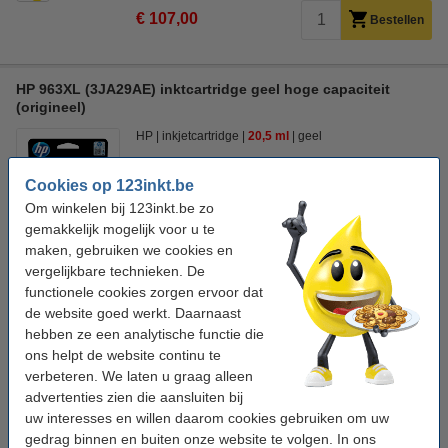
€ 107,00
Bestellen
HP 963XL (3JA29AE) inktcartridge geel hoge capaciteit
(origineel)
HP
inkjetcartridge
20,5 ml
geel
Bekijk de specificaties en omschrijving
Cookies op 123inkt.be
Direct leverbaar
Om winkelen bij 123inkt.be zo
Morgen in huis
gemakkelijk mogelijk voor u te
Prijs per ml
€ 1,63
maken, gebruiken we cookies en
vergelijkbare technieken. De
€ 33,50
functionele cookies zorgen ervoor dat
Bestellen
de website goed werkt. Daarnaast
hebben ze een analytische functie die
Bespaar
53,2%
op uw inkt (zonder kwaliteitsverlies)!
ons helpt de website continu te
Bespaar op uw afdrukkosten. Én met
5 ml meer
inhoud
.
verbeteren. We laten u graag alleen
123inkt huismerk vervangt HP 963XL (3JA29AE)
advertenties zien die aansluiten bij
inktcartridge geel hoge capaciteit
uw interesses en willen daarom cookies gebruiken om uw
€ 19,50
gedrag binnen en buiten onze website te volgen. In ons