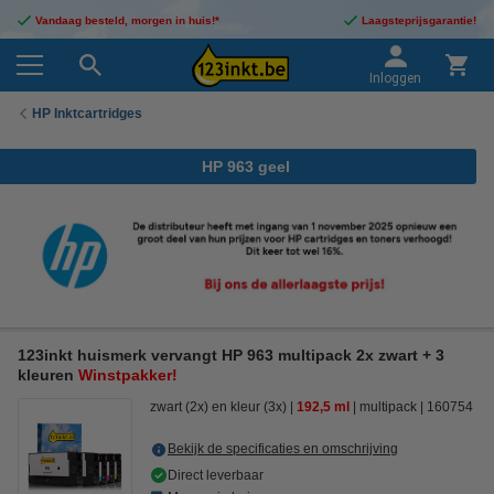
Vandaag besteld, morgen in huis!*
Laagsteprijsgarantie!
Inloggen
HP Inktcartridges
HP 963 geel
123inkt huismerk vervangt HP 963 multipack 2x zwart + 3
kleuren
Winstpakker!
zwart (2x) en kleur (3x)
192,5 ml
multipack
160754
Bekijk de specificaties en omschrijving
Direct leverbaar