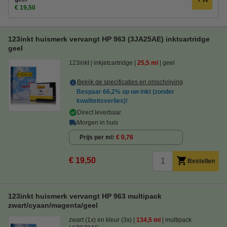
€ 19,50
123inkt huismerk vervangt HP 963 (3JA25AE) inktcartridge
geel
123inkt
inkjetcartridge
25,5 ml
geel
Bekijk de specificaties en omschrijving
Bespaar
66,2%
op uw inkt (zonder
kwaliteitsverlies)!
Direct leverbaar
Morgen in huis
Prijs per ml
€ 0,76
€ 19,50
Bestellen
123inkt huismerk vervangt HP 963 multipack
zwart/cyaan/magenta/geel
zwart (1x) en kleur (3x)
134,5 ml
multipack