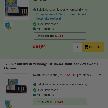
6ZC70AE
Bekijk de specificaties en omschrijving
Bespaar ruim
65%
op uw inkt! (zonder
kwaliteitsverlies)!
Direct leverbaar
Morgen in huis
Prijs per ml
€ 0,61
€ 81,50
Bestellen
123inkt huismerk vervangt HP 963XL multipack 2x zwart + 3
kleuren
zwart (2x) en kleur (3x)
192,5 ml
multipack
160755
Bekijk de specificaties en omschrijving
Direct leverbaar
Morgen in huis
Prijs per ml
€ 0,56