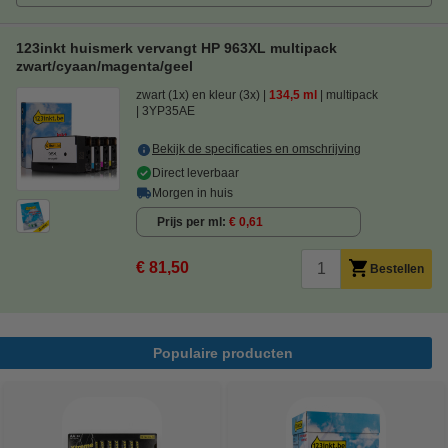
123inkt huismerk vervangt HP 963XL multipack
zwart/cyaan/magenta/geel
zwart (1x) en kleur (3x)
134,5 ml
multipack
3YP35AE
Bekijk de specificaties en omschrijving
Direct leverbaar
Morgen in huis
Prijs per ml
€ 0,61
€ 81,50
Bestellen
Populaire producten