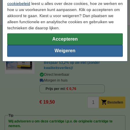
cookiebeleid
leest u alles over deze cookies, hoe ze werken en
Tip
hoe u uw voorkeuren kunt aanpassen. Klik op accepteren om
Wij adviseren u i.p.v. deze cartridge de 123inkt huismerk-uitvoering
te nemen.
akkoord te gaan. Kiest u voor weigeren? Dan plaatsen we
alleen functionele en analytische cookies en gebruiken we
technieken die daarop lijken.
123inkt huismerk vervangt HP 963XL (3JA29AE) inktcartridge
geel hoge capaciteit
Accepteren
123inkt
inkjetcartridge
25,5 ml
geel
Weigeren
Bekijk de specificaties en omschrijving
Bespaar
53,2%
op uw inkt (zonder
kwaliteitsverlies)!
Direct leverbaar
Morgen in huis
Prijs per ml
€ 0,76
€ 19,50
Bestellen
Tip
Wij adviseren u om deze cartridge i.p.v. de originele cartridge te
nemen.